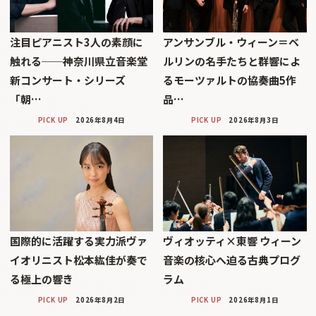
注目ピアニスト3人の素顔に
アンサンブル・ウィーン＝ベ
触れる──神奈川県立音楽堂
ルリンの名手たちと群響によ
新コンサート・シリーズ
るモーツァルトの協奏曲5作
「朝…
品…
PICK UP
2026年8月4日
PICK UP
2026年8月3日
国際的に活躍する実力派ヴァ
ヴィオッティ×東響 ウィーン
イオリニスト松本紘佳が奏で
音楽の核心へ迫る古典プログ
る極上の響き
ラム
PICK UP
2026年8月2日
PICK UP
2026年8月1日