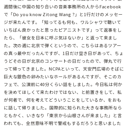
週間後に中国の知り合いの音楽事務所の人からFacebook
で「Do you know Zitong Wang ?」と1行だけのメッセー
ジが来たんです。「知ってるも何も、ワルシャワで聴いて
いちばん良かったと思ったピアニストです」って返事をし
たら、「彼女を日本に呼ぶ気はないか」と返って来まし
た。次の週に北京で弾くというので、こちらはあるツアー
の真っ最中だったんですが、1日だけ空き日があって、ちょ
うどその日が北京のコンサートの日だったので、弾丸で行
って帰ってきました。NCPAといって、天安門広場のそばに
巨大な銀色の卵みたいなホールがあるんですが、そこのカ
フェで、公演前に40分くらい話をしました。今日私は何か
を決めてほしくて来たわけではない、と前置きをして、私
が何者で、何を考えてどういうことをしているか、をおも
に話して帰りました。国際的に知られた大きな事務所なら
ともかく、いきなり「東京から山根さんが来ました」と言
われても、全然意味不明で警戒もするだろうと思いました