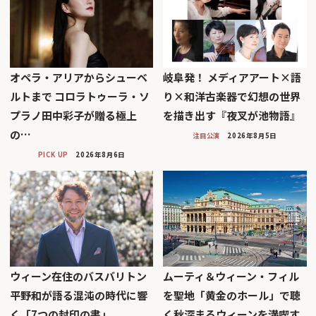
オペラ・アリアからシューベ
岐阜発！ メディアアート×語
ルトまで コロラトゥーラ・ソ
り×和洋古楽器で幻想の世界
プラノ田中彩子が贈る極上
を描き出す『夜叉が池物語』
の…
注目公演
2026年8月5日
PICK UP
2026年8月6日
ウィーン在住のバスバリトン
ムーティ＆ウィーン・フィル
平野和が語る混沌の時代に響
を聖地「黄金のホール」で聴
く「7つの封印の書」
く秋深まるウィーンを満喫す