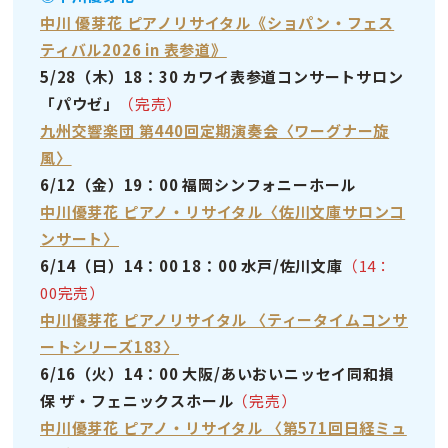
中川 優芽花 ピアノリサイタル《ショパン・フェス
ティバル2026 in 表参道》
5/28（木）18：30 カワイ表参道コンサートサロン
「パウゼ」
（完売）
九州交響楽団 第440回定期演奏会〈ワーグナー旋
風〉
6/12（金）19：00 福岡シンフォニーホール
中川優芽花 ピアノ・リサイタル〈佐川文庫サロンコ
ンサート〉
6/14（日）14：00 18：00 水戸/佐川文庫
（14：
00完売）
中川優芽花 ピアノリサイタル 〈ティータイムコンサ
ートシリーズ183〉
6/16（火）14：00 大阪/あいおいニッセイ同和損
保 ザ・フェニックスホール
（完売）
中川優芽花 ピアノ・リサイタル 〈第571回日経ミュ