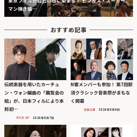
東京フィルが巨匠の色に染まる！ ピンカス・ズーカー
マン弾き振…
おすすめ記事
伝統楽器を用いたカーチュ
N響メンバーも参加！ 第7回那
ン・ウォン編曲の「展覧会の
須クラシック音楽祭がまもな
絵」が、日本フィルにより本
く開幕
邦初…
注目公演
2026年8月6日
PICK UP
2026年8月7日