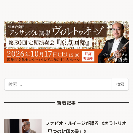
検
検索
索
新着記事
ファビオ・ルイージが語る 《オラトリオ
「7つの封印の書」》