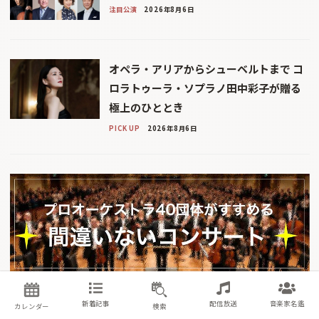
注目公演
2026年8月6日
オペラ・アリアからシューベルトまで コ
ロラトゥーラ・ソプラノ田中彩子が贈る
極上のひととき
PICK UP
2026年8月6日
新着記事
配信放送
音楽家名鑑
カレンダー
検索