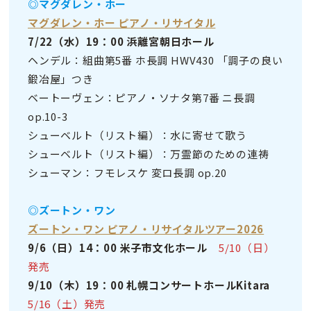
◎マグダレン・ホー
マグダレン・ホー ピアノ・リサイタル
7/22（水）19：00 浜離宮朝日ホール
ヘンデル：組曲第5番 ホ長調 HWV430 「調子の良い
鍛冶屋」つき
ベートーヴェン：ピアノ・ソナタ第7番 ニ長調
op.10-3
シューベルト（リスト編）：水に寄せて歌う
シューベルト（リスト編）：万霊節のための連祷
シューマン：フモレスケ 変ロ長調 op.20
◎ズートン・ワン
ズートン・ワン ピアノ・リサイタルツアー2026
9/6（日）14：00 米子市文化ホール
5/10（日）
発売
9/10（木）19：00 札幌コンサートホールKitara
5/16（土）発売