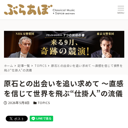
MENU
ホーム
記事一覧
TOPICS
原石との出会いを追い求めて 〜直感を信じて世界を
飛ぶ“仕掛人”の流儀
原石との出会いを追い求めて 〜直感
を信じて世界を飛ぶ“仕掛人”の流儀
投稿日
カテゴリー
2026年5月8日
TOPICS