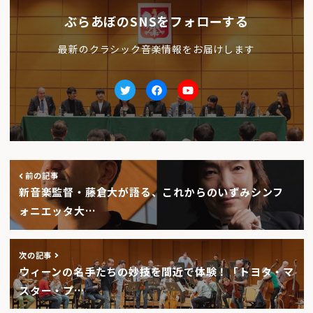
ぶらあぼのSNSをフォローする
最新のクラシック音楽情報をお届けします
Twitter
facebook
Youtube
前の記事
新音楽監督・藤倉大が語る、これからのいずみシンフ
ォニエッタ大…
次の記事
ウィーンの名手たちの妙技を間近で体験！「トヨタ・マ
スター・プ…