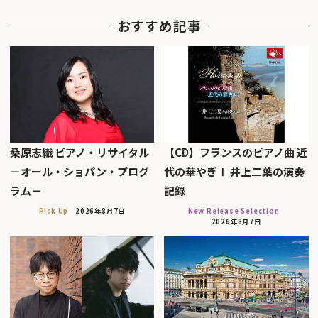
おすすめ記事
桑原志織 ピアノ・リサイタル
【CD】フランスのピアノ曲 近
－オール・ショパン・プログ
代の華やぎⅠ 井上二葉の演奏
ラム－
記録
Pick Up
2026年8月7日
New Release Selection
2026年8月7日