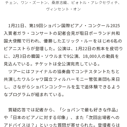
チェン、ワン・ズートン、桑原志織、ピォトル・アレクセヴィチ、
ヴィンセント・オン
1月21日、第19回ショパン国際ピアノ・コンクール2025
入賞者ガラ・コンサートの記者会見が駐日ポーランド共和
国大使館で行われ、優勝したエリック・ルーをはじめ6名の
ピアニストらが登壇した。公演は、1月22日の熊本を皮切り
に、2月3日の韓国・ソウルまで9公演、18,000人の動員を
見込んでいる。チケットは全公演完売している。
ツアーにはファイナルの協奏曲でコンテスタントたちと
共演したワルシャワ国立フィルハーモニー管弦楽団も来日
し、さながらショパンコンクールを生で追体験できるよう
なプログラムが組まれている。
質疑応答では記者から、「ショパンで最も好きな作品」
や「日本のピアノに対する印象」、また「次回出場者への
アドバイスは？」といった質問が寄せられた。登壇者らは