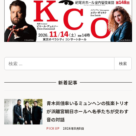
検
検索
索
新着記事
青木尚佳率いるミュンヘンの弦楽トリオ
が浜離宮朝日ホールへ――名手たちが交わす
音の対話
PICK UP
2026年8月8日