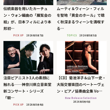
伝統楽器を用いたカーチュ
ムーティ＆ウィーン・フィル
ン・ウォン編曲の「展覧会の
を聖地「黄金のホール」で聴
絵」が、日本フィルにより本
く秋深まるウィーンを満喫す
邦初…
る…
PICK UP
2026年8月7日
TOPICS
2026年8月5日
注目ピアニスト3人の素顔に
【CD】菊池洋子＆山下一史・
触れる──神奈川県立音楽堂
大阪交響楽団のベートーヴェ
新コンサート・シリーズ
ン・ピアノ協奏曲全集 Vo…
「朝…
New Release Selection
2026年8月4日
PICK UP
2026年8月4日