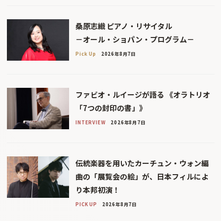
桑原志織 ピアノ・リサイタル
－オール・ショパン・プログラム－
Pick Up
2026年8月7日
ファビオ・ルイージが語る 《オラトリオ
「7つの封印の書」》
INTERVIEW
2026年8月7日
伝統楽器を用いたカーチュン・ウォン編
曲の「展覧会の絵」が、日本フィルによ
り本邦初演！
PICK UP
2026年8月7日