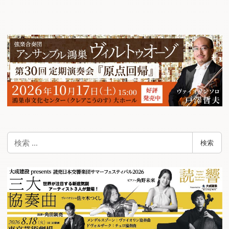
ナ
ビ
ゲ
ー
シ
ョ
ン
検
検索
索