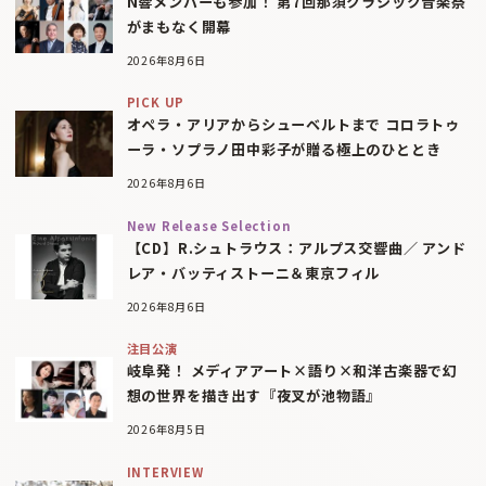
N響メンバーも参加！ 第7回那須クラシック音楽祭
がまもなく開幕
2026年8月6日
PICK UP
オペラ・アリアからシューベルトまで コロラトゥ
ーラ・ソプラノ田中彩子が贈る極上のひととき
2026年8月6日
New Release Selection
【CD】R.シュトラウス：アルプス交響曲／ アンド
レア・バッティストーニ＆東京フィル
2026年8月6日
注目公演
岐阜発！ メディアアート×語り×和洋古楽器で幻
想の世界を描き出す『夜叉が池物語』
2026年8月5日
INTERVIEW