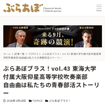
MENU
ホーム
記事一覧
TOPICS
ぶらあぼブラス！vol.43 東海大学付属大阪仰星高等
学校吹奏楽部
自由曲は私たちの青春部活ストーリー
ぶらあぼブラス！vol.43 東海大学
付属大阪仰星高等学校吹奏楽部
自由曲は私たちの青春部活ストーリ
ー
投稿日
カテゴリー
カテゴリー
2026年2月18日
TOPICS
ぶらあぼブラス！