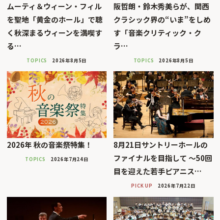
ムーティ＆ウィーン・フィル
阪哲朗・鈴木秀美らが、関西
を聖地「黄金のホール」で聴
クラシック界の“いま”をしめ
く秋深まるウィーンを満喫す
す「音楽クリティック・ク
る…
ラ…
TOPICS
2026年8月5日
TOPICS
2026年8月5日
2026年 秋の音楽祭特集！
8月21日サントリーホールの
ファイナルを目指して 〜50回
TOPICS
2026年7月24日
目を迎えた若手ピアニス…
PICK UP
2026年7月22日