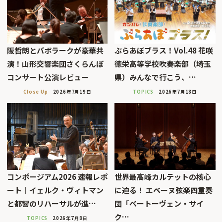
阪哲朗とバボラークが豪華共
ぶらあぼブラス！Vol.48 花咲
演！山形交響楽団さくらんぼ
徳栄高等学校吹奏楽部（埼玉
コンサート公演レビュー
県）みんなで行こう、…
Close Up
2026年7月19日
TOPICS
2026年7月18日
コンポージアム2026 速報レポ
世界最高峰カルテットの核心
ート｜イェルク・ヴィトマン
に迫る！ エベーヌ弦楽四重奏
と都響のリハーサルが進…
団「ベートーヴェン・サイ
ク…
TOPICS
2026年7月8日