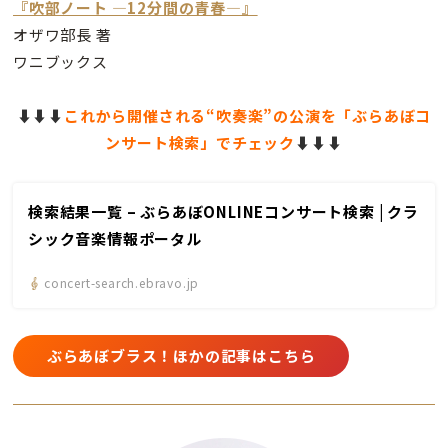
『吹部ノート —12分間の青春—』
オザワ部長 著
ワニブックス
⬇️⬇️⬇️
これから開催される“吹奏楽”の公演を「ぶらあぼコ
ンサート検索」でチェック
⬇️
⬇️⬇️
検索結果一覧 – ぶらあぼONLINEコンサート検索 | クラ
シック音楽情報ポータル
concert-search.ebravo.jp
ぶらあぼブラス！ほかの記事はこちら