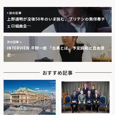
前の記事
上野通明が没後50年のいま挑む、ブリテンの無伴奏チ
ェロ組曲全…
次の記事
INTERVIEW 平野一郎 「古典とは、予定調和と自由意
志…
おすすめ記事