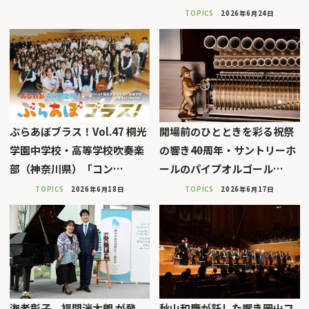
TOPICS
2026年6月24日
ぶらあぼブラス！Vol.47 桐光
開場前のひとときを彩る祝祭
学園中学校・高等学校吹奏楽
の響き――40周年・サントリーホ
部（神奈川県）「コン…
ールのパイプオルゴール…
TOPICS
2026年6月18日
TOPICS
2026年6月17日
海老彰子、福間洸太朗 が登
秋山和慶が託した響き――岡山フ