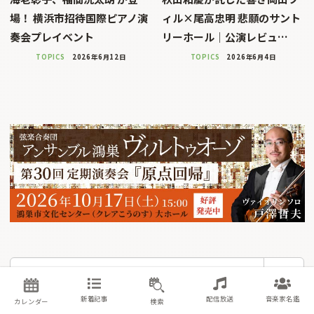
場！ 横浜市招待国際ピアノ演
ィル×尾高忠明 悲願のサント
奏会プレイベント
リーホール｜公演レビュ…
TOPICS
2026年6月12日
TOPICS
2026年6月4日
検
検索
索
新着記事
配信放送
音楽家名鑑
カレンダー
検索