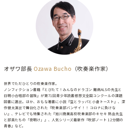
オザワ部長
Ozawa Bucho
（吹奏楽作家）
世界でただひとりの吹奏楽作家。
ノンフィクション書籍『とびたて！みんなのドラゴン 難病ALSの先生と
日明小合唱部の冒険』が第71回青少年読書感想文全国コンクールの課題
図書に選出。ほか、おもな著書に小説『空とラッパと小倉トースト』、深
作健太演出で舞台化された『吹奏楽部バンザイ！！ コロナに負けな
い』、テレビでも特集された『旭川商業高校吹奏楽部のキセキ 熱血先生
と部員たちの「夜明け」』、人気シリーズ最新作『吹部ノート 12分間の
青春』など。