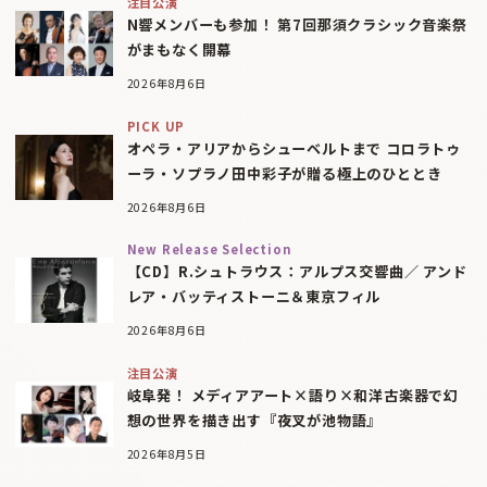
注目公演
N響メンバーも参加！ 第7回那須クラシック音楽祭
がまもなく開幕
2026年8月6日
PICK UP
オペラ・アリアからシューベルトまで コロラトゥ
ーラ・ソプラノ田中彩子が贈る極上のひととき
2026年8月6日
New Release Selection
【CD】R.シュトラウス：アルプス交響曲／ アンド
レア・バッティストーニ＆東京フィル
2026年8月6日
注目公演
岐阜発！ メディアアート×語り×和洋古楽器で幻
想の世界を描き出す『夜叉が池物語』
2026年8月5日