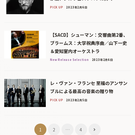
PICK UP
2023年2月6日
【SACD】シューマン：交響曲第2番、
ブラームス：大学祝典序曲／山下一史
＆愛知室内オーケストラ
New Release Selection
2023年2月6日
レ・ヴァン・フランセ 至福のアンサン
ブルによる最高の音楽の贈り物
PICK UP
2023年2月5日
投
1
2
…
4