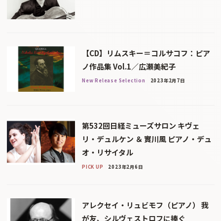
【CD】リムスキー＝コルサコフ：ピア
ノ作品集 Vol.1／広瀬美紀子
New Release Selection
2023年2月7日
第532回日経ミューズサロン キヴェ
リ・デュルケン ＆ 實川風 ピアノ・デュ
オ・リサイタル
PICK UP
2023年2月6日
アレクセイ・リュビモフ（ピアノ） 我
が友、シルヴェストロフに捧ぐ