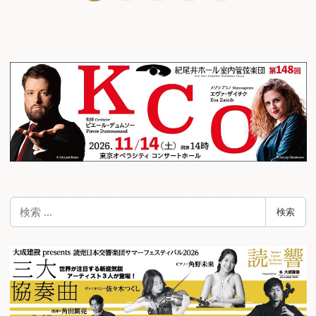
稿
ナ
ビ
ゲ
ー
シ
ョ
ン
検
検索
索