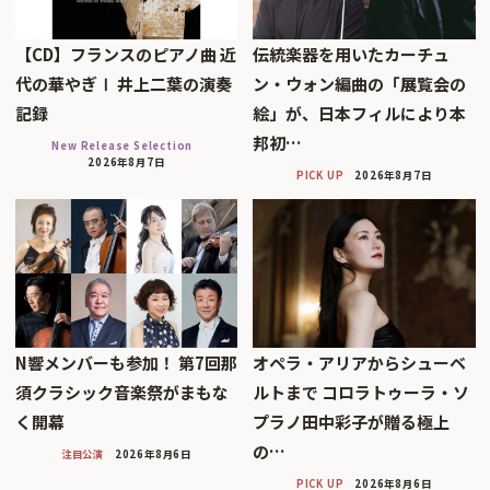
【CD】フランスのピアノ曲 近
伝統楽器を用いたカーチュ
代の華やぎⅠ 井上二葉の演奏
ン・ウォン編曲の「展覧会の
記録
絵」が、日本フィルにより本
邦初…
New Release Selection
2026年8月7日
PICK UP
2026年8月7日
N響メンバーも参加！ 第7回那
オペラ・アリアからシューベ
須クラシック音楽祭がまもな
ルトまで コロラトゥーラ・ソ
く開幕
プラノ田中彩子が贈る極上
の…
注目公演
2026年8月6日
PICK UP
2026年8月6日