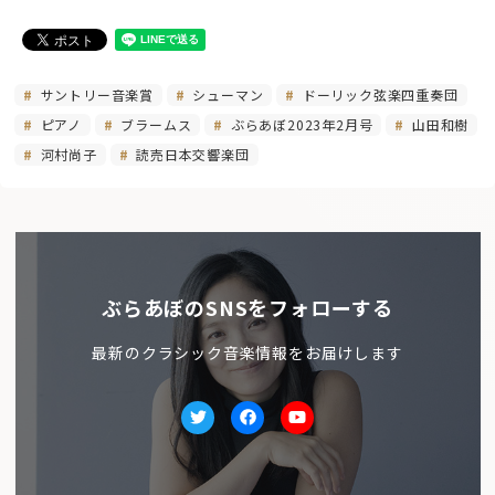
サントリー音楽賞
シューマン
ドーリック弦楽四重奏団
ピアノ
ブラームス
ぶらあぼ2023年2月号
山田和樹
河村尚子
読売日本交響楽団
ぶらあぼのSNSをフォローする
最新のクラシック音楽情報をお届けします
Twitter
facebook
Youtube