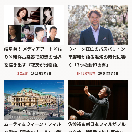
岐阜発！ メディアアート×語
ウィーン在住のバスバリトン
り×和洋古楽器で幻想の世界
平野和が語る混沌の時代に響
を描き出す『夜叉が池物語』
く「7つの封印の書」
注目公演
2026年8月5日
INTERVIEW
2026年8月5日
ムーティ＆ウィーン・フィル
佐渡裕＆新日本フィルがブル
を聖地「黄金のホール」で聴
ックナー第5番で挑む巨大な