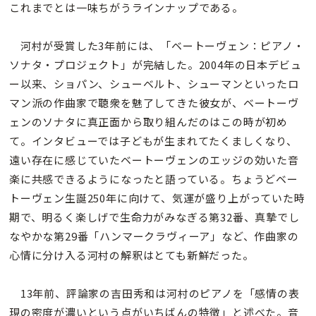
これまでとは一味ちがうラインナップである。
河村が受賞した3年前には、「ベートーヴェン：ピアノ・
ソナタ・プロジェクト」が完結した。2004年の日本デビュ
ー以来、ショパン、シューベルト、シューマンといったロ
マン派の作曲家で聴衆を魅了してきた彼女が、ベートーヴ
ェンのソナタに真正面から取り組んだのはこの時が初め
て。インタビューでは子どもが生まれてたくましくなり、
遠い存在に感じていたベートーヴェンのエッジの効いた音
楽に共感できるようになったと語っている。ちょうどベー
トーヴェン生誕250年に向けて、気運が盛り上がっていた時
期で、明るく楽しげで生命力がみなぎる第32番、真摯でし
なやかな第29番「ハンマークラヴィーア」など、作曲家の
心情に分け入る河村の解釈はとても新鮮だった。
13年前、評論家の吉田秀和は河村のピアノを「感情の表
現の密度が濃いという点がいちばんの特徴」と述べた。音