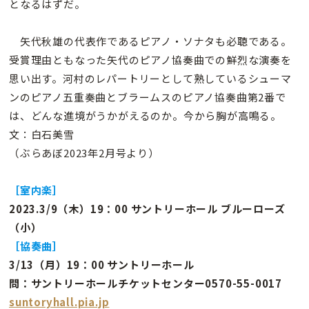
となるはずだ。
矢代秋雄の代表作であるピアノ・ソナタも必聴である。
受賞理由ともなった矢代のピアノ協奏曲での鮮烈な演奏を
思い出す。河村のレパートリーとして熟しているシューマ
ンのピアノ五重奏曲とブラームスのピアノ協奏曲第2番で
は、どんな進境がうかがえるのか。今から胸が高鳴る。
文：白石美雪
（ぶらあぼ2023年2月号より）
［室内楽］
2023.3/9（木）19：00 サントリーホール ブルーローズ
（小）
［協奏曲］
3/13（月）19：00 サントリーホール
問：サントリーホールチケットセンター0570-55-0017
suntoryhall.pia.jp