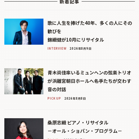
新着記事
歌に人生を捧げた40年、多くの人にその
歓びを
錦織健が10月にリサイタル
INTERVIEW
2026年8月9日
青木尚佳率いるミュンヘンの弦楽トリオ
が浜離宮朝日ホールへ――名手たちが交わす
音の対話
PICK UP
2026年8月8日
桑原志織 ピアノ・リサイタル
－オール・ショパン・プログラム－