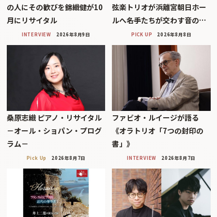
の人にその歓びを錦織健が10
弦楽トリオが浜離宮朝日ホー
月にリサイタル
ルへ――名手たちが交わす音の…
INTERVIEW
2026年8月9日
PICK UP
2026年8月8日
桑原志織 ピアノ・リサイタル
ファビオ・ルイージが語る
－オール・ショパン・プログ
《オラトリオ「7つの封印の
ラム－
書」》
Pick Up
2026年8月7日
INTERVIEW
2026年8月7日