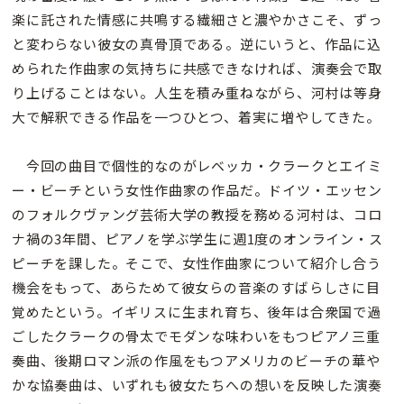
楽に託された情感に共鳴する繊細さと濃やかさこそ、ずっ
と変わらない彼女の真骨頂である。逆にいうと、作品に込
められた作曲家の気持ちに共感できなければ、演奏会で取
り上げることはない。人生を積み重ねながら、河村は等身
大で解釈できる作品を一つひとつ、着実に増やしてきた。
今回の曲目で個性的なのがレベッカ・クラークとエイミ
ー・ビーチという女性作曲家の作品だ。ドイツ・エッセン
のフォルクヴァング芸術大学の教授を務める河村は、コロ
ナ禍の3年間、ピアノを学ぶ学生に週1度のオンライン・ス
ピーチを課した。そこで、女性作曲家について紹介し合う
機会をもって、あらためて彼女らの音楽のすばらしさに目
覚めたという。イギリスに生まれ育ち、後年は合衆国で過
ごしたクラークの骨太でモダンな味わいをもつピアノ三重
奏曲、後期ロマン派の作風をもつアメリカのビーチの華や
かな協奏曲は、いずれも彼女たちへの想いを反映した演奏