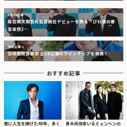
前の記事
阪哲朗次期芸術監督就任デビューを飾る「びわ湖の春
音楽祭2…
次の記事
宮崎国際音楽祭 全16公演のラインナップを発表！
おすすめ記事
歌に人生を捧げた40年、多く
青木尚佳率いるミュンヘンの