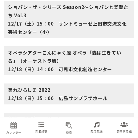
ショパン・ザ・シリーズ Season2〜ショパンと楽聖た
ち Vol.3
12/17（土）15：00 サントミューゼ上田市交流文化
芸術センター（小）
オペラシアターこんにゃく座 オペラ「森は生きてい
る」（オーケストラ版）
12/18（日）14：00 可児市文化創造センター
第九ひろしま 2022
12/18（日）15：00 広島サンプラザホール
新春・顔見世コンサート
2023.1/3（火）14：00 兵庫県立芸術文化センター
新着記事
配信放送
音楽家名鑑
カレンダー
検索
KOBELCO大ホール