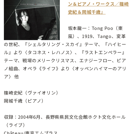
ン＆ピアノ・ワークス／篠崎
史紀＆岡城千歳』
坂本龍一：Tong Poo（東
風）、1919、Tango、変革
の世紀、『シェルタリング・スカイ』テーマ、『ハイヒー
ル』より〈タコネス・レハノス〉、『ラストエンペラー』
テーマ、戦場のメリークリスマス、エナジーフロー、ピア
ノ組曲、オペラ《ライフ》より〈オッペンハイマーのアリ
ア〉 他
篠崎史紀（ヴァイオリン）
岡城千歳（ピアノ）
収録：2004年6月、長野県県民文化会館ホクト文化ホール
（ライブ）
Château/東京エムプラス