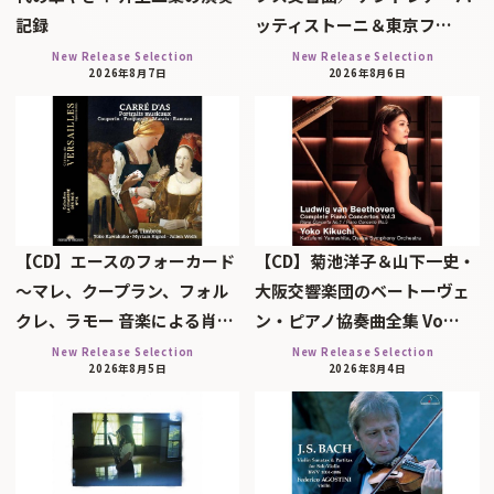
記録
ッティストーニ＆東京フ…
New Release Selection
New Release Selection
2026年8月7日
2026年8月6日
【CD】エースのフォーカード
【CD】菊池洋子＆山下一史・
～マレ、クープラン、フォル
大阪交響楽団のベートーヴェ
クレ、ラモー 音楽による肖…
ン・ピアノ協奏曲全集 Vo…
New Release Selection
New Release Selection
2026年8月5日
2026年8月4日