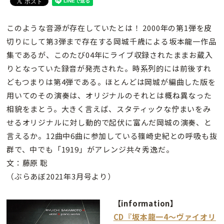
このような音源が存在していたとは！ 2000年の第1弾を皮
切りにして第3弾まで存在する岡城千歳による坂本龍一作品
集であるが、このたび04年にライブ収録されたままお蔵入
りとなっていた録音が発売された。時系列的には前後すれ
どもつまりは第4弾である。ほとんどは岡城が編曲した版を
用いてのその演奏は、オリジナルのそれとは概ね異なった
相貌をまとう。大きく言えば、スタティックな佇まいをみ
せるオリジナルに対し動的で起伏に富んだ岡城の演奏、と
言えるか。12曲中6曲に参加している篠崎史紀との呼吸も抜
群で、中でも「1919」がアレンジ共々秀逸だ。
文：藤原 聡
（ぶらあぼ2021年3月号より）
【information】
CD『坂本龍一4～ヴァイオリ