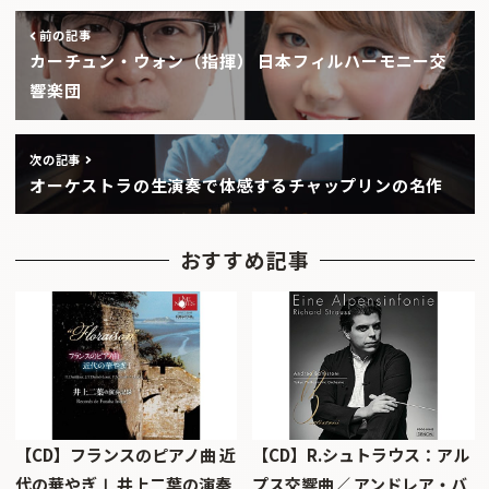
前の記事
カーチュン・ウォン（指揮） 日本フィルハーモニー交
響楽団
次の記事
オーケストラの生演奏で体感するチャップリンの名作
おすすめ記事
【CD】フランスのピアノ曲 近
【CD】R.シュトラウス：アル
代の華やぎⅠ 井上二葉の演奏
プス交響曲／ アンドレア・バ