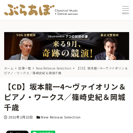
MENU
ホーム
記事一覧
New Release Selection
【CD】坂本龍一4～ヴァイオリン＆
ピアノ・ワークス／篠崎史紀＆岡城千歳
【CD】坂本龍一4～ヴァイオリン＆
ピアノ・ワークス／篠崎史紀＆岡城
千歳
投稿日
カテゴリー
2021年2月22日
New Release Selection