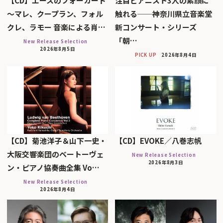
【CD】エースのフォーカード
注目ピアニスト3人の素顔に
～マレ、クープラン、フォル
触れる──神奈川県立音楽堂
クレ、ラモー 音楽による肖…
新コンサート・シリーズ
「朝…
New Release Selection
2026年8月5日
PICK UP
2026年8月4日
【CD】菊池洋子＆山下一史・
【CD】EVOKE／八巻志帆
大阪交響楽団のベートーヴェ
New Release Selection
2026年8月3日
ン・ピアノ協奏曲全集 Vo…
New Release Selection
2026年8月4日