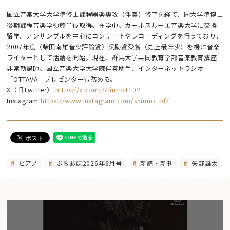
国立音楽大学大学院修士課程器楽専攻（伴奏）修了を経て、同大学院博士
後期課程音楽学領域単位取得。在学中、カールスルーエ音楽大学に交換
留学。アンサンブルを中心にコンサートやレコーディングを行っており、
2007年度〈柴田南雄音楽評論賞〉奨励賞受賞（史上最年少）を機に音楽
ライターとして活動を開始。現在、群馬大学共同教育学部音楽教育講座
非常勤講師、国立音楽大学大学院伴奏助手、インターネットラジオ
「OTTAVA」プレゼンターも務める。
X（旧Twitter）
https://x.com/Shinno1102
Instagram
https://www.instagram.com/shinno_pf/
ピアノ
ぶらあぼ2026年6月号
新譜・新刊
矢野雄太