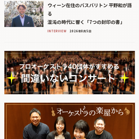
ウィーン在住のバスバリトン 平野和が語
る
混沌の時代に響く「7つの封印の書」
INTERVIEW
2026年8月5日