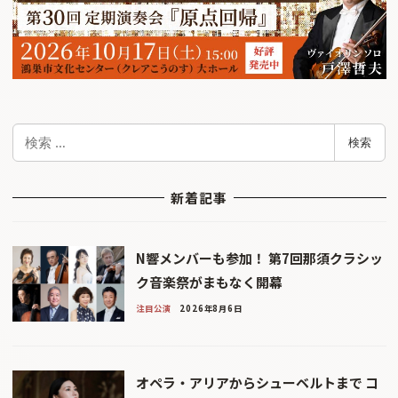
検
検索
索
新着記事
N響メンバーも参加！ 第7回那須クラシッ
ク音楽祭がまもなく開幕
注目公演
2026年8月6日
オペラ・アリアからシューベルトまで コ