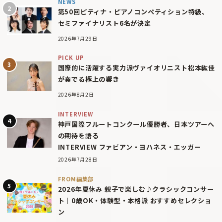
NEWS
第50回ピティナ・ピアノコンペティション特級、
セミファイナリスト6名が決定
2026年7月29日
PICK UP
国際的に活躍する実力派ヴァイオリニスト松本紘佳
が奏でる極上の響き
2026年8月2日
INTERVIEW
神戸国際フルートコンクール優勝者、日本ツアーへ
の期待を語る
INTERVIEW ファビアン・ヨハネス・エッガー
2026年7月28日
FROM編集部
2026年夏休み 親子で楽しむ♪クラシックコンサー
ト｜0歳OK・体験型・本格派 おすすめセレクショ
ン