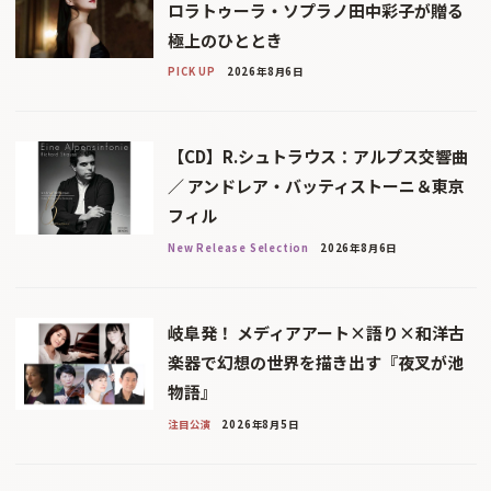
ロラトゥーラ・ソプラノ田中彩子が贈る
極上のひととき
PICK UP
2026年8月6日
【CD】R.シュトラウス：アルプス交響曲
／ アンドレア・バッティストーニ＆東京
フィル
New Release Selection
2026年8月6日
岐阜発！ メディアアート×語り×和洋古
楽器で幻想の世界を描き出す『夜叉が池
物語』
注目公演
2026年8月5日