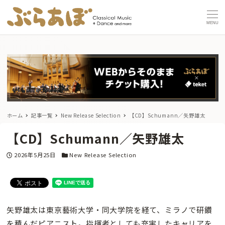
MENU
ホーム
記事一覧
New Release Selection
【CD】Schumann／矢野雄太
【CD】Schumann／矢野雄太
投稿日
カテゴリー
2026年5月25日
New Release Selection
矢野雄太は東京藝術大学・同大学院を経て、ミラノで研鑽
を積んだピアニスト。指揮者としても充実したキャリアを