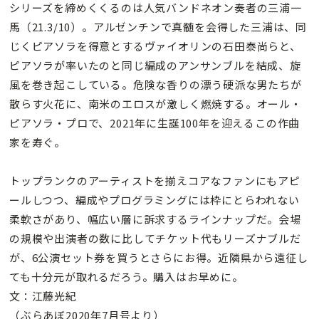
シリーズを締めくくるのは人気バンドネオン奏者の三浦一
馬（21.3/10）。アルゼンチンで真髄を会得した三浦は、同
じくピアソラを得意とするヴァイオリンの石田泰尚らと、
ピアソラが率いたのと同じ編成のアンサンブルを結成、旋
風を巻き起こしている。危険な香りの漂う硬派な男たちが
散らす火花に、南米のエロスが激しく燃焼する。オール・
ピアソラ・プロで、2021年に生誕100年を迎えるこの作曲
家を寿ぐ。
トップランクのアーティストを揃えコアなファンにもアピ
ールしつつ、編成やプログラミングには枠にとらわれない
柔軟さがあり、幅広い層に訴求するラインナップだ。会場
の規模や出演者の数に比してチケット代もリーズナブルだ
が、6公演セット券を買うとさらにお得。近隣県から遠征し
ても十分元が取れるだろう。購入はお早めに。
文：江藤光紀
（ぶらあぼ2020年7月号より）