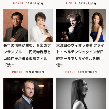
PICK UP
2026年8月2日
PICK UP
2026年8月1日
長年の信頼が生む、音楽のア
大注目のヴィオラ奏者 ファイ
ンサンブル──円光寺雅彦と
ト・ヘルテンシュタインが日
山崎伸子が贈る東京フィル
経ホールでリサイタルを開
「渋…
催…
PICK UP
2026年7月30日
PICK UP
2026年7月28日