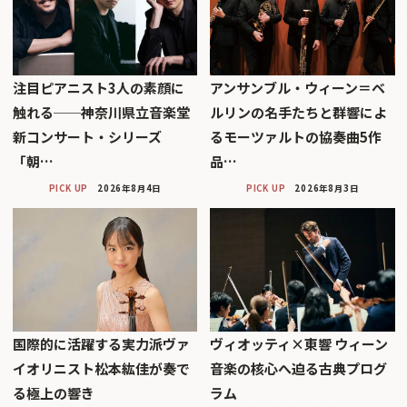
注目ピアニスト3人の素顔に
アンサンブル・ウィーン＝ベ
触れる──神奈川県立音楽堂
ルリンの名手たちと群響によ
新コンサート・シリーズ
るモーツァルトの協奏曲5作
「朝…
品…
PICK UP
2026年8月4日
PICK UP
2026年8月3日
国際的に活躍する実力派ヴァ
ヴィオッティ×東響 ウィーン
イオリニスト松本紘佳が奏で
音楽の核心へ迫る古典プログ
る極上の響き
ラム