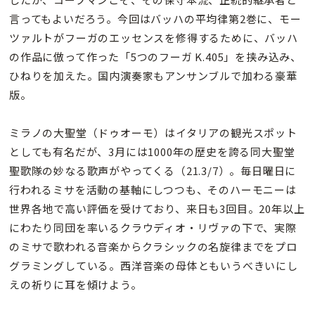
言ってもよいだろう。今回はバッハの平均律第2巻に、モー
ツァルトがフーガのエッセンスを修得するために、バッハ
の作品に倣って作った「5つのフーガ K.405」を挟み込み、
ひねりを加えた。国内演奏家もアンサンブルで加わる豪華
版。
ミラノの大聖堂（ドゥオーモ）はイタリアの観光スポット
としても有名だが、3月には1000年の歴史を誇る同大聖堂
聖歌隊の妙なる歌声がやってくる（21.3/7）。毎日曜日に
行われるミサを活動の基軸にしつつも、そのハーモニーは
世界各地で高い評価を受けており、来日も3回目。20年以上
にわたり同団を率いるクラウディオ・リヴァの下で、実際
のミサで歌われる音楽からクラシックの名旋律までをプロ
グラミングしている。西洋音楽の母体ともいうべきいにし
えの祈りに耳を傾けよう。