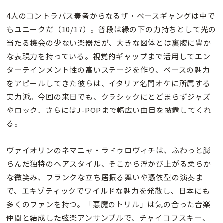
4人のコントラバス奏者からなるザ・ベースギャングは中で
もユニークだ（10/17）。普段は縁の下の力持ちとして光の
当たる機会の少ない楽器だが、大きな図体とは裏腹に豊か
な表現力を持っている。視覚的ギャップまで活用してエン
ターテインメント性の高いステージを作り、ベースの魅力
をアピールしてきた彼らは、イタリア名門オケに所属する
実力派。今回の来日でも、クラシックにとどまらずジャズ
やロック、さらにはJ-POPまで幅広い曲目を披露してくれ
る。
ヴァイオリンのネマニャ・ラドゥロヴィチは、ふわっと膨
らんだ独特のヘアスタイル、そこから浮かび上がる柔らか
な微笑み、フランクな立ち居振る舞いや憑依型の演奏ま
で、エキゾティックでワイルドな魅力を発散し、日本にも
多くのファンを持つ。「悪魔のトリル」は気の合った音楽
仲間と結成した弦楽アンサンブルで、チャイコフスキー、