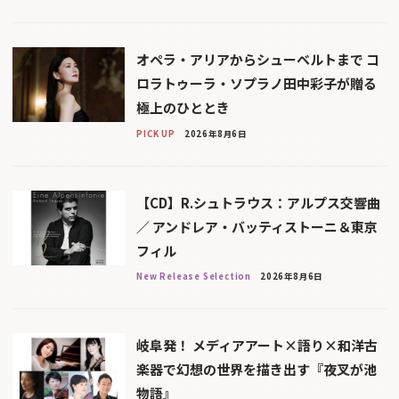
オペラ・アリアからシューベルトまで コ
ロラトゥーラ・ソプラノ田中彩子が贈る
極上のひととき
PICK UP
2026年8月6日
【CD】R.シュトラウス：アルプス交響曲
／ アンドレア・バッティストーニ＆東京
フィル
New Release Selection
2026年8月6日
岐阜発！ メディアアート×語り×和洋古
楽器で幻想の世界を描き出す『夜叉が池
物語』