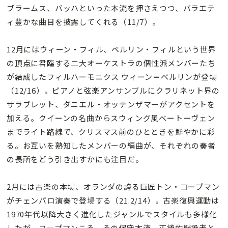
ブラームス、バッハといった本流を押さえつつ、バラエテ
ィ豊かな曲目を披露してくれる（11/7）。
12月にはウィーン・フィル、ベルリン・フィルという世界
の頂点に君臨する二大オーケストラの個性派メンバーたち
が結成したフィルハーモニクス ウィーン＝ベルリンが登場
（12/16）。ピアノと弦楽アンサンブルにクラリネット界の
サラブレット、ダニエル・オッテンザマーがアクセントを
加える。クイーンの名曲からスウィング風ベートーヴェン
までライト路線で、クリスマス前のひとときを鮮やかに彩
る。お互いを熟知したメンバーの編曲が、それぞれの奏者
の長所をどう引き出すかにも注目だ。
2月には古楽の本場、オランダの誇る巨匠トン・コープマン
がチェンバロ演奏で登場する（21.2/14）。古楽復興運動は
1970年代以降大きく進化したジャンルでスタイルも多様化
したが、コープマンこそ、その保守本流、正統的継承者と