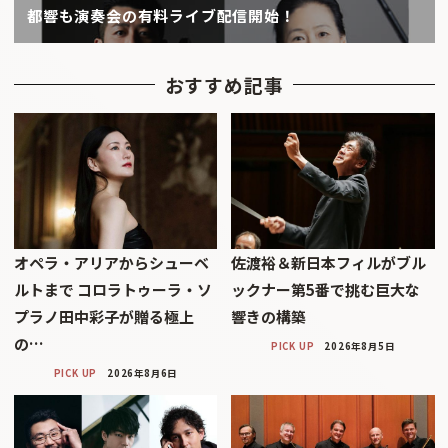
都響も演奏会の有料ライブ配信開始！
おすすめ記事
オペラ・アリアからシューベ
佐渡裕＆新日本フィルがブル
ルトまで コロラトゥーラ・ソ
ックナー第5番で挑む巨大な
プラノ田中彩子が贈る極上
響きの構築
の…
PICK UP
2026年8月5日
PICK UP
2026年8月6日