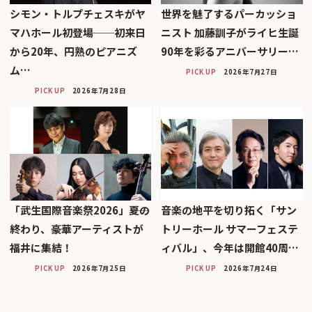
シモン・トルプチェスキがヤ
世界を魅了するパーカッショ
マハホール初登場──初来日
ニスト 加藤訓子がライヒ生誕
から20年、円熟のピアニズ
90年を彩るアニバーサリー…
ム…
PICK UP
2026年7月27日
PICK UP
2026年7月28日
「武生国際音楽祭2026」――夏の
音楽の地平を切り拓く「サン
終わり、豪華アーティストが
トリーホール サマーフェステ
福井に集結！
ィバル」、今年は開館40周…
PICK UP
2026年7月25日
PICK UP
2026年7月24日