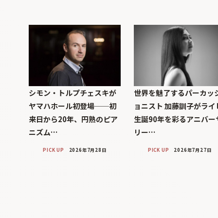
シモン・トルプチェスキが
世界を魅了するパーカッ
ヤマハホール初登場──初
ョニスト 加藤訓子がライ
来日から20年、円熟のピア
生誕90年を彩るアニバー
ニズム…
リー…
PICK UP
2026年7月28日
PICK UP
2026年7月27日