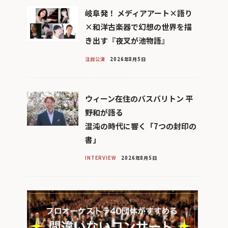
岐阜発！ メディアアート×語り
×和洋古楽器で幻想の世界を描
き出す『夜叉が池物語』
注目公演
2026年8月5日
ウィーン在住のバスバリトン 平
野和が語る
混沌の時代に響く「7つの封印の
書」
INTERVIEW
2026年8月5日