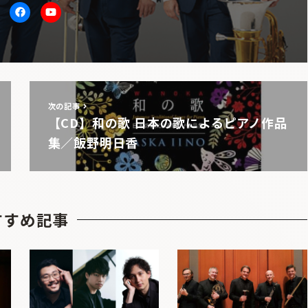
itter
facebook
Youtube
次の記事
【CD】和の歌 日本の歌によるピアノ作品
集／飯野明日香
すすめ記事