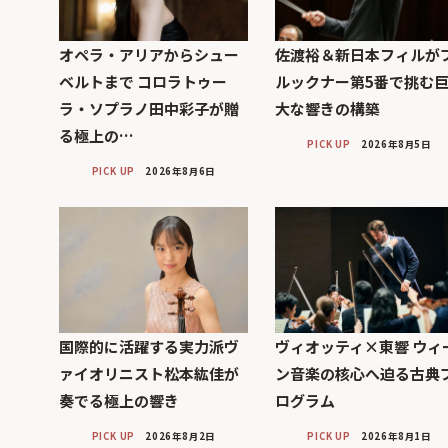
オペラ・アリアからシュー
佐渡裕＆新日本フィルが
ベルトまで コロラトゥー
ルックナー第5番で挑む
ラ・ソプラノ田中彩子が贈
大な響きの構築
る極上の…
PICK UP
2026年8月5日
PICK UP
2026年8月6日
国際的に活躍する実力派ヴ
ヴィオッティ×東響 ウィ
ァイオリニスト松本紘佳が
ン音楽の核心へ迫る古典
奏でる極上の響き
ログラム
PICK UP
2026年8月2日
PICK UP
2026年8月1日