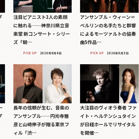
ブ
注目ピアニスト3人の素顔
アンサンブル・ウィーン＝
巨
に触れる──神奈川県立音
ベルリンの名手たちと群響
楽堂 新コンサート・シリー
によるモーツァルトの協奏
ズ「朝…
曲5作品…
PICK UP
2026年8月4日
PICK UP
2026年8月3日
ー
長年の信頼が生む、音楽の
大注目のヴィオラ奏者 ファ
プ
アンサンブル──円光寺雅
イト・ヘルテンシュタイン
彦と山崎伸子が贈る東京フ
が日経ホールでリサイタル
ィル「渋…
を開催…