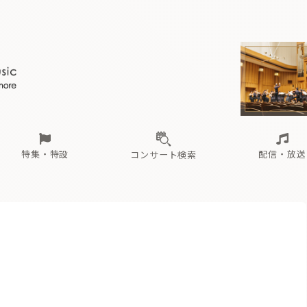
ール
（毎月更新）
東
電子版（無料・月刊）
トピックス
関西
フェスタサマーミューザKAWASAKI 2026
北海道・東北
注目公演
配布場所
インタビュー
中部
定期購読
中国・四国
CD新譜
N響＆東響 《7つ
九州・沖縄
書籍近刊
ロが推す！間違いないオーケストラコンサート
過去の特集
の先と
ブ配信スケジュール
さ
オーケストラの楽屋から
た
な
有料ライブ配信スケジュール
は
ま
や
海の向こうの音楽家
ら
わ
Aからの
載
特集・特設
配信・放送
コンサート検索
ール
（毎月更新）
東
電子版（無料・月刊）
トピックス
関西
フェスタサマーミューザKAWASAKI 2026
北海道・東北
注目公演
配布場所
インタビュー
中部
定期購読
中国・四国
CD新譜
N響＆東響 《7つ
九州・沖縄
書籍近刊
ロが推す！間違いないオーケストラコンサート
過去の特集
の先と
ブ配信スケジュール
さ
オーケストラの楽屋から
た
な
有料ライブ配信スケジュール
は
ま
や
海の向こうの音楽家
ら
わ
Aからの
載