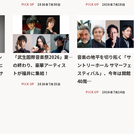
PICK UP
2026年7月30日
PICK UP
2026年7月28日
シ
「武生国際音楽祭2026」――夏
音楽の地平を切り拓く「サ
ヒ
の終わり、豪華アーティス
ントリーホール サマーフェ
サ
トが福井に集結！
スティバル」、今年は開館
40周…
PICK UP
2026年7月25日
PICK UP
2026年7月24日