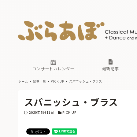
ニュース
ヤマハホ
番組一覧
東京・関
ぶらあぼ
現場のプ
古楽とそ
無料ライ
あ
か
過去の連
コンサートカレンダー
最新記事
ホーム
記事一覧
PICK UP
スパニッシュ・ブラス
ニュース
ヤマハホ
番組一覧
東京・関
ぶらあぼ
スパニッシュ・ブラス
現場のプ
古楽とそ
無料ライ
あ
か
投稿日
カテゴリー
2020年5月11日
PICK UP
過去の連