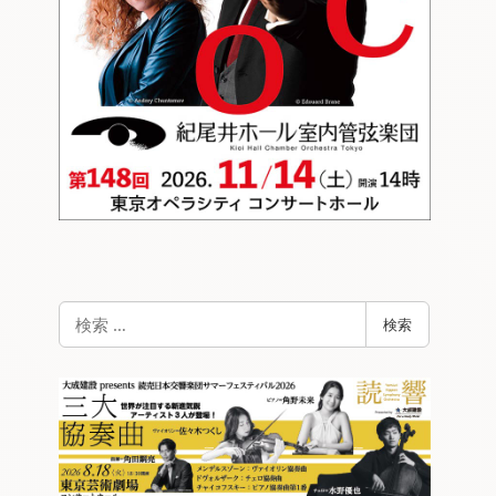
検
検索
索