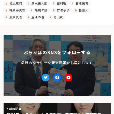
沼尻竜典
清水徹太郎
田村響
石橋栄実
福原寿美枝
福川伸陽
竹澤恭子
藤倉大
藤原真理
近江の春
青山貴
ぶらあぼのSNSをフォローする
最新のクラシック音楽情報をお届けします
Twitter
facebook
Youtube
前の記事