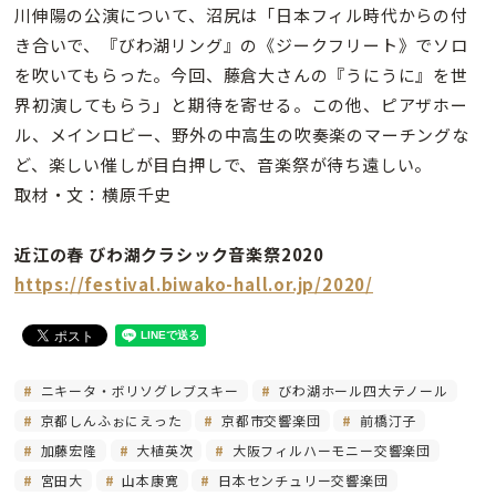
川伸陽の公演について、沼尻は「日本フィル時代からの付
き合いで、『びわ湖リング』の《ジークフリート》でソロ
を吹いてもらった。今回、藤倉大さんの『うにうに』を世
界初演してもらう」と期待を寄せる。この他、ピアザホー
ル、メインロビー、野外の中高生の吹奏楽のマーチングな
ど、楽しい催しが目白押しで、音楽祭が待ち遠しい。
取材・文：横原千史
近江の春 びわ湖クラシック音楽祭2020
https://festival.biwako-hall.or.jp/2020/
ニキータ・ボリソグレブスキー
びわ湖ホール四大テノール
京都しんふぉにえった
京都市交響楽団
前橋汀子
加藤宏隆
大植英次
大阪フィルハーモニー交響楽団
宮田大
山本康寛
日本センチュリー交響楽団