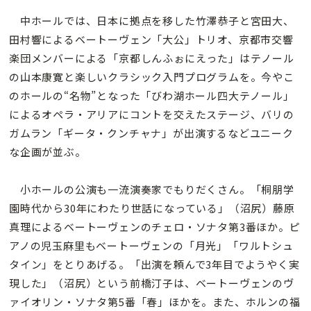
中ホールでは、日本に拠点を移した竹澤恭子と宮田大、
田村響によるベートーヴェン「大公」トリオ、京都市交響
楽団メンバーによる「京都しんふぉにえった」はテノール
の山本康寛と楽しいクラシック入門プログラムを。今やこ
のホールの“名物”となった「びわ湖ホール四大テノール」
によるオペラ・アリアにコントを交えたステージ、バリの
ガムラン「ギータ・クンチャナ」が出演するなどユニーク
な企画が並ぶ。
小ホールの公演も一流演奏家でもりだくさん。「桐朋学
園時代から30年にわたり世話になっている」（沼尻）藤原
真理によるベートーヴェンのチェロ・ソナタ第3番ほか。ピ
アノの児玉麻里もベートーヴェンの「月光」「ワルトシュ
タイン」をとりあげる。「出演を頼んで3年目でようやく実
現した」（沼尻）という前橋汀子は、ベートーヴェンのヴ
ァイオリン・ソナタ第5番「春」ほかを。また、ホルンの福