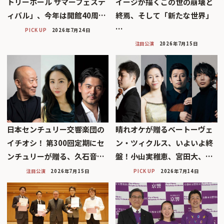
トリーホール サマーフェステ
イージが描くこの世の崩壊と
ィバル」、今年は開館40周…
終焉、そして「新たな世界」
…
PICK UP
2026年7月24日
注目公演
2026年7月15日
日本センチュリー交響楽団の
晴れオケが贈るベートーヴェ
イチオシ！ 第300回定期にセ
ン・ツィクルス、いよいよ終
ンチュリーが贈る、久石音…
盤！――小山実稚恵、宮田大、…
注目公演
2026年7月15日
PICK UP
2026年7月14日