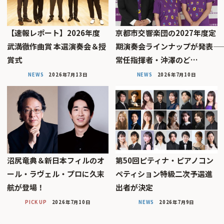
【速報レポート】2026年度
京都市交響楽団の2027年度定
武満徹作曲賞 本選演奏会＆授
期演奏会ラインナップが発表――
賞式
常任指揮者・沖澤のど…
NEWS
2026年7月13日
NEWS
2026年7月10日
沼尻竜典＆新日本フィルのオ
第50回ピティナ・ピアノコン
ール・ラヴェル・プロに久末
ペティション特級二次予選進
航が登場！
出者が決定
PICK UP
2026年7月10日
NEWS
2026年7月9日