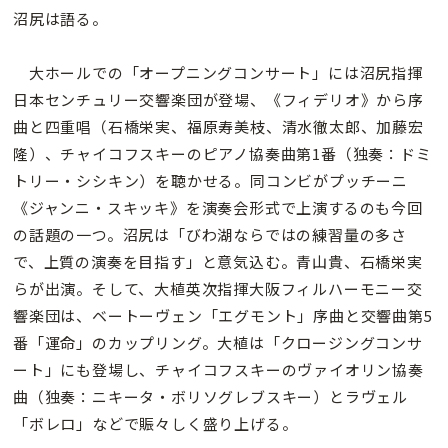
沼尻は語る。
大ホールでの「オープニングコンサート」には沼尻指揮
日本センチュリー交響楽団が登場、《フィデリオ》から序
曲と四重唱（石橋栄実、福原寿美枝、清水徹太郎、加藤宏
隆）、チャイコフスキーのピアノ協奏曲第1番（独奏：ドミ
トリー・シシキン）を聴かせる。同コンビがプッチーニ
《ジャンニ・スキッキ》を演奏会形式で上演するのも今回
の話題の一つ。沼尻は「びわ湖ならではの練習量の多さ
で、上質の演奏を目指す」と意気込む。青山貴、石橋栄実
らが出演。そして、大植英次指揮大阪フィルハーモニー交
響楽団は、ベートーヴェン「エグモント」序曲と交響曲第5
番「運命」のカップリング。大植は「クロージングコンサ
ート」にも登場し、チャイコフスキーのヴァイオリン協奏
曲（独奏：ニキータ・ボリソグレブスキー）とラヴェル
「ボレロ」などで賑々しく盛り上げる。