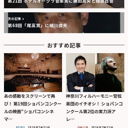
第21回 ホテルオークラ音楽賞に藤田真央と服部百音
次の記事
第68回「尾高賞」に細川俊夫
おすすめ記事
あの感動をスクリーンで再
神奈川フィルハーモニー管弦
び！ 第19回ショパンコンクー
楽団のイチオシ！ ショパンコ
ルの映画“ショパコンシネ
ンクール第2位の実力派ア
マ…
レ…
NEWS
2026年7月31日
注目公演
2026年7月31日