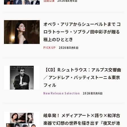
注目公演
2026年8月6日
オペラ・アリアからシューベルトまで コ
ロラトゥーラ・ソプラノ田中彩子が贈る
極上のひととき
PICK UP
2026年8月6日
【CD】R.シュトラウス：アルプス交響曲
／ アンドレア・バッティストーニ＆東京
フィル
New Release Selection
2026年8月6日
岐阜発！ メディアアート×語り×和洋古
楽器で幻想の世界を描き出す『夜叉が池