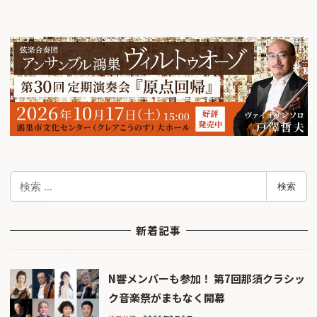
検
検索
索
新着記事
N響メンバーも参加！ 第7回那須クラシッ
ク音楽祭がまもなく開幕