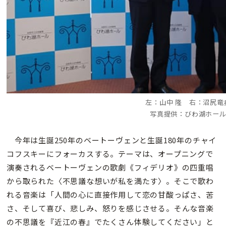
左：山中 隆 右：沼尻竜
写真提供：びわ湖ホー
今年は生誕250年のベートーヴェンと生誕180年のチャイ
コフスキーにフォーカスする。テーマは、オープニングで
演奏されるベートーヴェンの歌劇《フィデリオ》の四重唱
から取られた〈不思議な想いが私を満たす〉。そこで歌わ
れる音楽は「人間の心に直接作用して恋の甘酸っぱさ、苦
さ、そして喜び、悲しみ、怒りを感じさせる。そんな音楽
の不思議を『近江の春』でたくさん体験してください」と