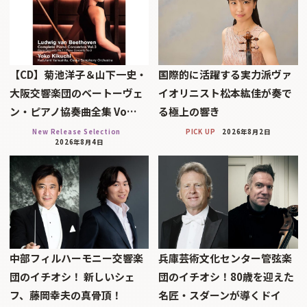
【CD】菊池洋子＆山下一史・
国際的に活躍する実力派ヴァ
大阪交響楽団のベートーヴェ
イオリニスト松本紘佳が奏で
ン・ピアノ協奏曲全集 Vo…
る極上の響き
New Release Selection
PICK UP
2026年8月2日
2026年8月4日
中部フィルハーモニー交響楽
兵庫芸術文化センター管弦楽
団のイチオシ！ 新しいシェ
団のイチオシ！80歳を迎えた
フ、藤岡幸夫の真骨頂！
名匠・スダーンが導くドイ