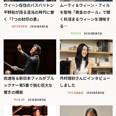
ウィーン在住のバスバリトン
ムーティ＆ウィーン・フィル
平野和が語る混沌の時代に響
を聖地「黄金のホール」で聴
く「7つの封印の書」
く秋深まるウィーンを満喫す
る…
INTERVIEW
2026年8月5日
TOPICS
2026年8月5日
佐渡裕＆新日本フィルがブル
外村理紗さんにインタビュー
ックナー第5番で挑む巨大な
しました
響きの構築
FROM編集部
2026年8月4日
PICK UP
2026年8月5日