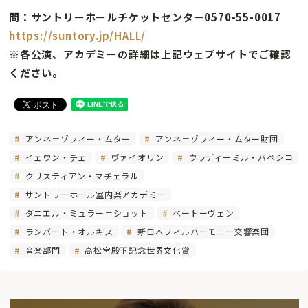
問：サントリーホールチケットセンター0570-55-0017
https://suntory.jp/HALL/
※各公演、アカデミーの詳細は上記ウェブサイトでご確認
ください。
アンネ＝ゾフィー・ムター
アンネ＝ゾフィー・ムター財団
イェウン・チェ
ヴァイオリン
ウラディーミル・バベシコ
クリスティアン・マチェラル
サントリーホール室内楽アカデミー
ダニエル・ミュラー＝ショット
ベートーヴェン
ランバート・オルキス
新日本フィルハーモニー交響楽団
音楽部門
高松宮殿下記念世界文化賞