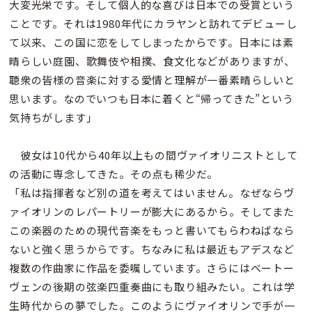
大変光栄です。そして個人的な喜びは日本での受賞という
ことです。それは1980年代にカラヤンと訪れてデビューし
て以来、この国に恋をしてしまったからです。日本には素
晴らしい庭園、歌舞伎や相撲、食文化などがありますが、
聴衆の皆様の音楽に対する愛情と理解が一番素晴らしいと
思います。なのでいつも日本に着くと“帰ってきた”という
気持ちがします」
彼女は10代から40年以上もの間ヴァイオリニストとして
の活動に専念してきた。その点も稀少だ。
「私は指揮者など別の道を考えてはいません。なぜならヴ
ァイオリンのレパートリーが膨大にあるから。そしてまた
この楽器のための現代音楽をもっと書いてもらわねばなら
ないと強く思うからです。ちなみに私は最近もアデスなど
複数の作曲家に作品を委嘱しています。さらにはベートー
ヴェンの後期の弦楽四重奏曲にも取り組みたい。これは学
生時代からの夢でした。このようにヴァイオリンで手が一