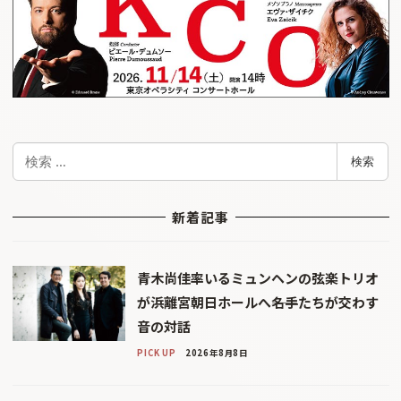
検
検索
索
新着記事
青木尚佳率いるミュンヘンの弦楽トリオ
が浜離宮朝日ホールへ――名手たちが交わす
音の対話
PICK UP
2026年8月8日