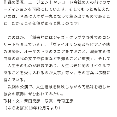
作品の委嘱、エージェントやレコード会社の方の前でのオ
ーディションを可能にしています。そしてもっとも伝えた
いのは、音楽は人々が一丸となって生み出すものであるこ
と。だからこそ価値があると思うのです」
このほか、「将来的にはジャズ・クラブや野外でのコン
サートも考えている」、「ヴァイオリン奏者もピアノや他
の弦楽器、オーケストラのスコアを学ぶこと、演奏する作
曲家の時代の文学や絵画などを知ることが重要」、そして
「人生そのものが教育であり、人生は光と闇のサイクルで
あることを受け入れるのが大事」等々、その言葉は示唆に
富んでいる。
次回の公演で、人生経験を反映しながら円熟味を増した
彼女の演奏にぜひ触れてみたい。
取材・文：柴田克彦 写真：寺司正彦
（ぶらあぼ2019年12月号より）