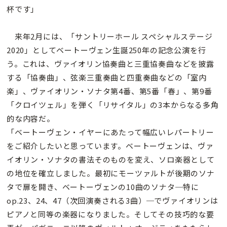
杯です」
来年2月には、「サントリーホール スペシャルステージ
2020」としてベートーヴェン生誕250年の記念公演を行
う。これは、ヴァイオリン協奏曲と三重協奏曲などを披露
する「協奏曲」、弦楽三重奏曲と四重奏曲などの「室内
楽」、ヴァイオリン・ソナタ第4番、第5番「春」、第9番
「クロイツェル」を弾く「リサイタル」の3本からなる多角
的な内容だ。
「ベートーヴェン・イヤーにあたって幅広いレパートリー
をご紹介したいと思っています。ベートーヴェンは、ヴァ
イオリン・ソナタの書法そのものを変え、ソロ楽器として
の地位を確立しました。最初にモーツァルトが後期のソナ
タで扉を開き、ベートーヴェンの10曲のソナタ─特に
op.23、24、47（次回演奏される3曲）─でヴァイオリンは
ピアノと同等の楽器になりました。そしてその技巧的な要