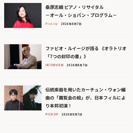
桑原志織 ピアノ・リサイタル
－オール・ショパン・プログラム－
Pick Up
2026年8月7日
ファビオ・ルイージが語る 《オラトリオ
「7つの封印の書」》
INTERVIEW
2026年8月7日
伝統楽器を用いたカーチュン・ウォン編
曲の「展覧会の絵」が、日本フィルによ
り本邦初演！
PICK UP
2026年8月7日