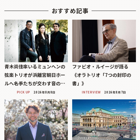
おすすめ記事
青木尚佳率いるミュンヘンの
ファビオ・ルイージが語る
弦楽トリオが浜離宮朝日ホー
《オラトリオ「7つの封印の
ルへ――名手たちが交わす音の…
書」》
PICK UP
2026年8月8日
INTERVIEW
2026年8月7日