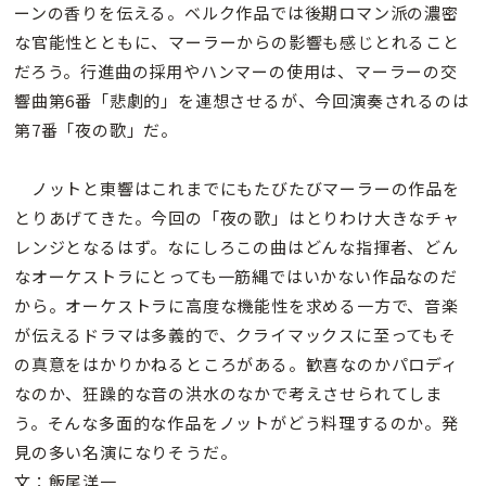
ーンの香りを伝える。ベルク作品では後期ロマン派の濃密
な官能性とともに、マーラーからの影響も感じとれること
だろう。行進曲の採用やハンマーの使用は、マーラーの交
響曲第6番「悲劇的」を連想させるが、今回演奏されるのは
第7番「夜の歌」だ。
ノットと東響はこれまでにもたびたびマーラーの作品を
とりあげてきた。今回の「夜の歌」はとりわけ大きなチャ
レンジとなるはず。なにしろこの曲はどんな指揮者、どん
なオーケストラにとっても一筋縄ではいかない作品なのだ
から。オーケストラに高度な機能性を求める一方で、音楽
が伝えるドラマは多義的で、クライマックスに至ってもそ
の真意をはかりかねるところがある。歓喜なのかパロディ
なのか、狂躁的な音の洪水のなかで考えさせられてしま
う。そんな多面的な作品をノットがどう料理するのか。発
見の多い名演になりそうだ。
文：飯尾洋一