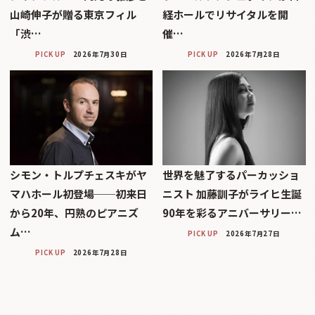
山崎伸子が贈る東京フィル
経ホールでリサイタルを開
「渋…
催…
PICK UP
2026年7月30日
PICK UP
2026年7月28日
シモン・トルプチェスキがヤ
世界を魅了するパーカッショ
マハホール初登場──初来日
ニスト 加藤訓子がライヒ生誕
から20年、円熟のピアニズ
90年を彩るアニバーサリー…
ム…
PICK UP
2026年7月27日
PICK UP
2026年7月28日