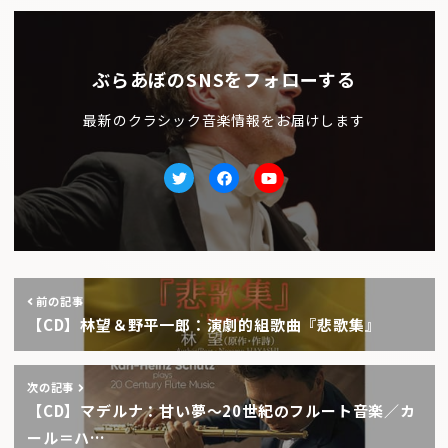
ぶらあぼのSNSをフォローする
最新のクラシック音楽情報をお届けします
Twitter
facebook
Youtube
前の記事
【CD】林望＆野平一郎：演劇的組歌曲『悲歌集』
次の記事
【CD】マデルナ：甘い夢〜20世紀のフルート音楽／カ
ール＝ハ…