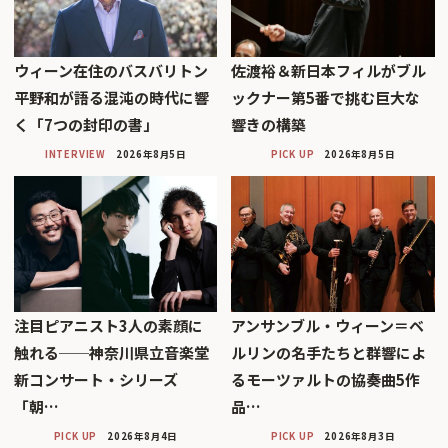
ウィーン在住のバスバリトン
佐渡裕＆新日本フィルがブル
平野和が語る混沌の時代に響
ックナー第5番で挑む巨大な
く「7つの封印の書」
響きの構築
INTERVIEW
2026年8月5日
PICK UP
2026年8月5日
注目ピアニスト3人の素顔に
アンサンブル・ウィーン＝ベ
触れる──神奈川県立音楽堂
ルリンの名手たちと群響によ
新コンサート・シリーズ
るモーツァルトの協奏曲5作
「朝…
品…
PICK UP
2026年8月4日
PICK UP
2026年8月3日