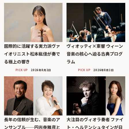
国際的に活躍する実力派ヴァ
ヴィオッティ×東響 ウィーン
イオリニスト松本紘佳が奏で
音楽の核心へ迫る古典プログ
る極上の響き
ラム
PICK UP
2026年8月2日
PICK UP
2026年8月1日
長年の信頼が生む、音楽のア
大注目のヴィオラ奏者 ファイ
ンサンブル──円光寺雅彦と
ト・ヘルテンシュタインが日