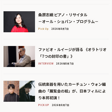
桑原志織 ピアノ・リサイタル
－オール・ショパン・プログラム－
Pick Up
2026年8月7日
ファビオ・ルイージが語る 《オラトリオ
「7つの封印の書」》
INTERVIEW
2026年8月7日
伝統楽器を用いたカーチュン・ウォン編
曲の「展覧会の絵」が、日本フィルによ
り本邦初演！
PICK UP
2026年8月7日