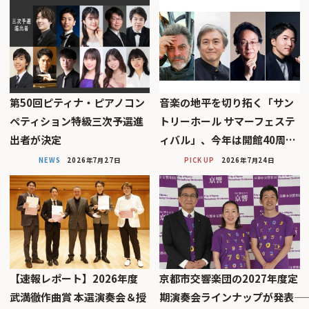
第50回ピティナ・ピアノコン
音楽の地平を切り拓く「サン
ペティション特級三次予選進
トリーホール サマーフェステ
出者が決定
ィバル」、今年は開館40周…
NEWS
2026年7月27日
PICK UP
2026年7月24日
【速報レポート】2026年度
京都市交響楽団の2027年度定
武満徹作曲賞 本選演奏会＆授
期演奏会ラインナップが発表――