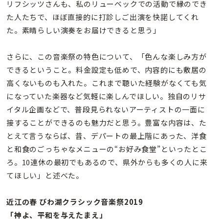
リフシッツさんも、私のリューベックでの活動で縁のでき
た人たちで、ほぼ直接的に打診しご出演を快諾してくれ
た。素晴らしい演奏をお届けできると思う」
さらに、この音楽祭の特色について、「色んな楽しみ方が
できるということ。料金設定も低めで、内容的にも敷居の
高くないものも入れた。これまで聴いた経験がなくても気
になっていた楽器など気軽に楽しんでほしい。独自のリサ
イタル企画などで、普段見られないアーティストの一面に
接することができるのも魅力だと思う。豊富な内容は、た
とえて言うならば、昔、デパートの最上階にあった、洋食
と和食のごっちゃなメニューの“お好み食堂”といったとこ
ろ。10連休の最初でもあるので、県外からも多くの人に来
てほしい」と述べた。
近江の春 びわ湖クラシック音楽祭2019
「神よ、平和を与えたまえ」