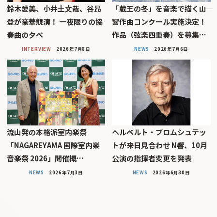
鈴木愛美、小井土文哉、谷昂
「蔵王の冬」を音楽で描く――山
登が豪華競演！ 一夜限りの協
響作曲コンクール実施決定！
奏曲の夕べ
作品（弦楽四重奏）を募集…
INTERVIEW
2026年7月8日
NEWS
2026年7月6日
流山発の本格派室内楽祭
ヘルベルト・ブロムシュテッ
「NAGAREYAMA 国際室内楽
トが来日見合わせ N響、10月
音楽祭 2026」開催概…
公演の指揮者変更を発表
NEWS
2026年7月3日
NEWS
2026年6月30日