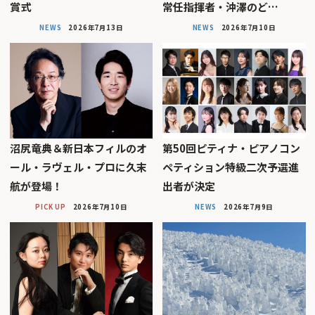
賞式
常任指揮者・沖澤のど…
NEWS
2026年7月13日
NEWS
2026年7月10日
沼尻竜典＆新日本フィルのオ
第50回ピティナ・ピアノコン
ール・ラヴェル・プロに久末
ペティション特級二次予選進
航が登場！
出者が決定
PICK UP
2026年7月10日
NEWS
2026年7月9日