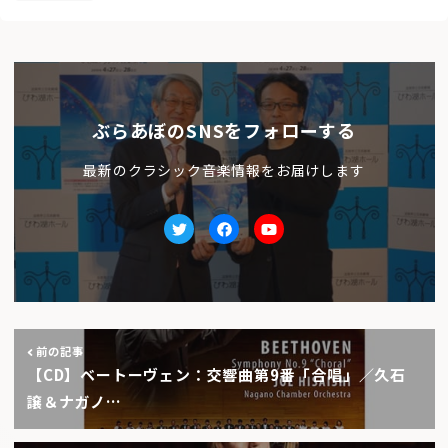
ぶらあぼのSNSをフォローする
最新のクラシック音楽情報をお届けします
Twitter
facebook
Youtube
前の記事
【CD】ベートーヴェン：交響曲第9番「合唱」／久石
譲＆ナガノ…