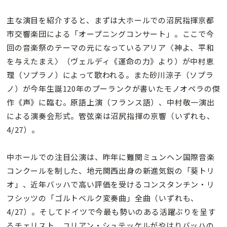
主な演目を紹介すると、まずは大ホールでの沼尻指揮京都
市交響楽団による「オープニングコンサート」。ここで今
回の音楽祭のテーマの元になっているアリア〈神よ、平和
を与えたまえ〉（ヴェルディ《運命の力》より）が中村恵
理（ソプラノ）によって歌われる。また砂川涼子（ソプラ
ノ）が今年生誕120年のプーランクが書いたモノオペラの傑
作《声》に臨む。原語上演（フランス語）、中村敬一演出
による演奏会形式。管弦楽は沼尻指揮の京響（いずれも、
4/27）。
中ホールでの注目公演は、昨年に難関ミュンヘン国際音楽
コンクールを制した、地元関西出身の新進気鋭の「葵トリ
オ」、近年バッハで高い評価を受けるコンスタンチン・リ
フシッツの「ゴルトベルク変奏曲」全曲（いずれも、
4/27）。そしてドイツで今最も勢いのある活躍ぶりを呈す
るチェリスト、ユリアン・シュテッケルがやはりバッハの