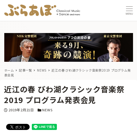
MENU
ホーム
記事一覧
NEWS
近江の春 びわ湖クラシック音楽祭2019 プログラム発
表会見
近江の春 びわ湖クラシック音楽祭
2019 プログラム発表会見
投稿日
カテゴリー
2019年2月21日
NEWS