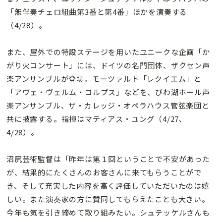
「無伴奏チェロ組曲第3番と第4番」ほかを演奏する
（4/28）。
また、屋外での特設ステージを用いたユニークな企画「か
がり火コンサート」には、ドイツの名門団体、ザクセン声
楽アンサンブルが登場。モーツァルト「レクイエム」と
「アヴェ・ヴェルム・コルプス」などを、びわ湖ホール声
楽アンサンブル、ザ・カレッジ・オペラハウス管弦楽団と
共に披露する。指揮はマティアス・ユング（4/27、
4/28）。
沼尻芸術監督は「昨年は第１回ということで不安があった
が、結果的にたくさんのお客さんに来てもらうことがで
き、そして充実した内容を高く評価していただいたのは嬉
しい。また演奏家の方に賛同してもらえたことも大きい。
今年も気を引き締めて取り組みたい。シュテッケルさんも