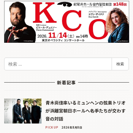
検
検索
索
新着記事
青木尚佳率いるミュンヘンの弦楽トリオ
が浜離宮朝日ホールへ――名手たちが交わす
音の対話
PICK UP
2026年8月8日