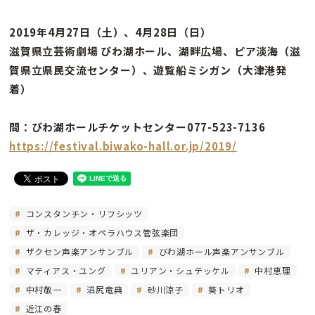
2019年4月27日（土）、4月28日（日）
滋賀県立芸術劇場 びわ湖ホール、湖畔広場、ピア淡海（滋
賀県立県民交流センター）、遊覧船ミシガン（大津港発
着）
問：びわ湖ホールチケットセンター077-523-7136
https://festival.biwako-hall.or.jp/2019/
コンスタンチン・リフシッツ
ザ・カレッジ・オペラハウス管弦楽団
ザクセン声楽アンサンブル
びわ湖ホール声楽アンサンブル
マティアス・ユング
ユリアン・シュテッケル
中村恵理
中村敬一
沼尻竜典
砂川涼子
葵トリオ
近江の春