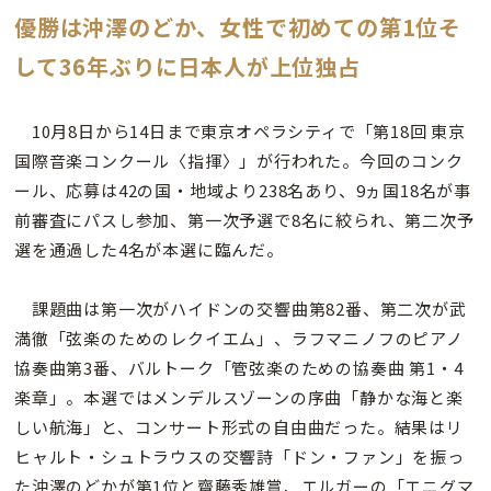
優勝は沖澤のどか、女性で初めての第1位そ
して36年ぶりに日本人が上位独占
10月8日から14日まで東京オペラシティで「第18回 東京
国際音楽コンクール〈指揮〉」が行われた。今回のコンク
ール、応募は42の国・地域より238名あり、9ヵ国18名が事
前審査にパスし参加、第一次予選で8名に絞られ、第二次予
選を通過した4名が本選に臨んだ。
課題曲は第一次がハイドンの交響曲第82番、第二次が武
満徹「弦楽のためのレクイエム」、ラフマニノフのピアノ
協奏曲第3番、バルトーク「管弦楽のための協奏曲 第1・4
楽章」。本選ではメンデルスゾーンの序曲「静かな海と楽
しい航海」と、コンサート形式の自由曲だった。結果はリ
ヒャルト・シュトラウスの交響詩「ドン・ファン」を振っ
た沖澤のどかが第1位と齋藤秀雄賞、エルガーの「エニグマ