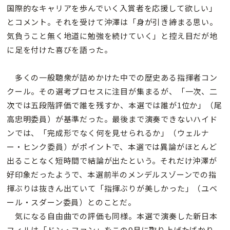
国際的なキャリアを歩んでいく入賞者を応援して欲しい」
とコメント。それを受けて沖澤は「身が引き締まる思い。
気負うこと無く地道に勉強を続けていく」と控え目だが地
に足を付けた喜びを語った。
多くの一般聴衆が詰めかけた中での歴史ある指揮者コン
クール。その選考プロセスに注目が集まるが、「一次、二
次では五段階評価で誰を残すか、本選では誰が1位か」（尾
高忠明委員）が基準だった。最後まで演奏できないハイド
ンでは、「完成形でなく何を見せられるか」（ウェルナ
ー・ヒンク委員）がポイントで、本選では異論がほとんど
出ることなく短時間で結論が出たという。それだけ沖澤が
好印象だったようで、本選前半のメンデルスゾーンでの指
揮ぶりは抜きん出ていて「指揮ぶりが美しかった」（ユベ
ール・スダーン委員）とのことだ。
気になる自由曲での評価も同様。本選で演奏した新日本
フィルは「ドン・ファン」をこの9月に取り上げたばかり、