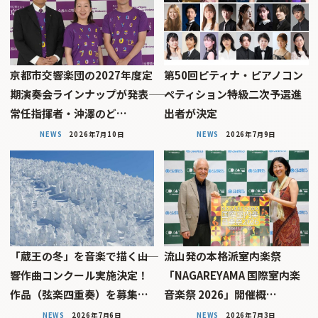
京都市交響楽団の2027年度定
第50回ピティナ・ピアノコン
期演奏会ラインナップが発表――
ペティション特級二次予選進
常任指揮者・沖澤のど…
出者が決定
NEWS
2026年7月10日
NEWS
2026年7月9日
「蔵王の冬」を音楽で描く――山
流山発の本格派室内楽祭
響作曲コンクール実施決定！
「NAGAREYAMA 国際室内楽
作品（弦楽四重奏）を募集…
音楽祭 2026」開催概…
NEWS
2026年7月6日
NEWS
2026年7月3日