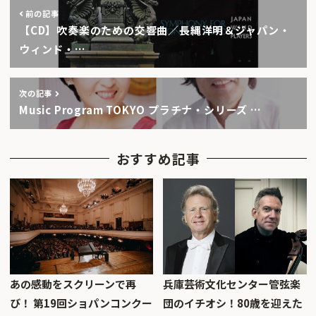
前の記事
【CD】吹奏楽のための交響曲／長縄洋明＆ジャパン・
ウィンド・…
次の記事
Music Program TOKYO プラチナ・シリーズ …
おすすめ記事
あの感動をスクリーンで再
兵庫芸術文化センター管弦楽
び！ 第19回ショパンコンクー
団のイチオシ！80歳を迎えた