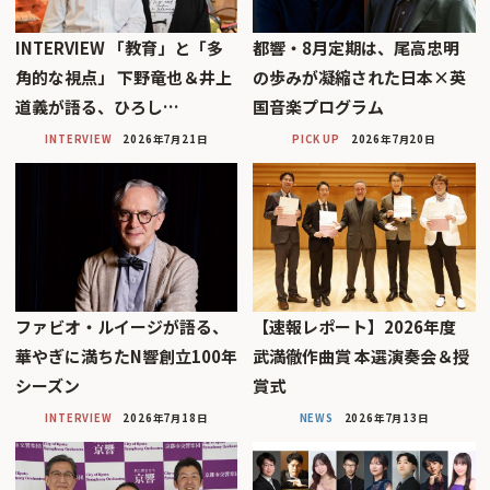
INTERVIEW 「教育」と「多
都響・8月定期は、尾高忠明
角的な視点」 下野竜也＆井上
の歩みが凝縮された日本×英
道義が語る、ひろし…
国音楽プログラム
INTERVIEW
2026年7月21日
PICK UP
2026年7月20日
ファビオ・ルイージが語る、
【速報レポート】2026年度
華やぎに満ちたN響創立100年
武満徹作曲賞 本選演奏会＆授
シーズン
賞式
INTERVIEW
2026年7月18日
NEWS
2026年7月13日