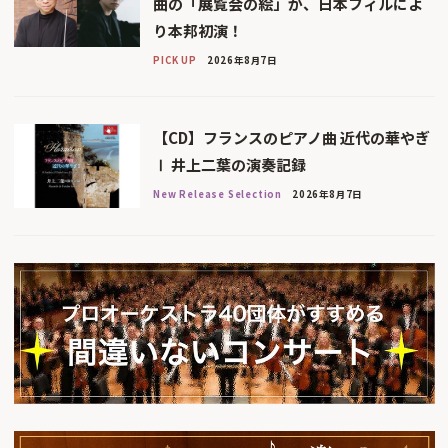
曲の「展覧会の絵」が、日本フィルによ
り本邦初演！
PICK UP
2026年8月7日
【CD】フランスのピアノ曲 近代の華やぎ
Ⅰ 井上二葉の演奏記録
New Release Selection
2026年8月7日