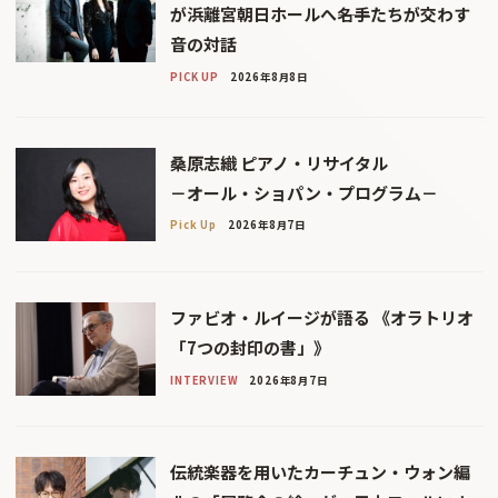
が浜離宮朝日ホールへ――名手たちが交わす
音の対話
PICK UP
2026年8月8日
桑原志織 ピアノ・リサイタル
－オール・ショパン・プログラム－
Pick Up
2026年8月7日
ファビオ・ルイージが語る 《オラトリオ
「7つの封印の書」》
INTERVIEW
2026年8月7日
伝統楽器を用いたカーチュン・ウォン編