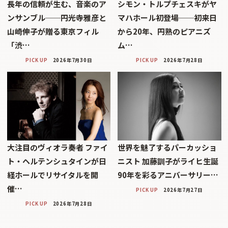
長年の信頼が生む、音楽のア
シモン・トルプチェスキがヤ
ンサンブル──円光寺雅彦と
マハホール初登場──初来日
山崎伸子が贈る東京フィル
から20年、円熟のピアニズ
「渋…
ム…
PICK UP
2026年7月30日
PICK UP
2026年7月28日
大注目のヴィオラ奏者 ファイ
世界を魅了するパーカッショ
ト・ヘルテンシュタインが日
ニスト 加藤訓子がライヒ生誕
経ホールでリサイタルを開
90年を彩るアニバーサリー…
催…
PICK UP
2026年7月27日
PICK UP
2026年7月28日