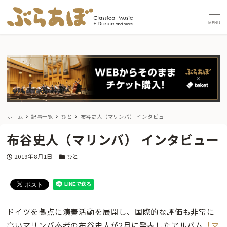
MENU
ホーム
記事一覧
ひと
布谷史人（マリンバ） インタビュー
布谷史人（マリンバ） インタビュー
投稿日
カテゴリー
2019年8月1日
ひと
ドイツを拠点に演奏活動を展開し、国際的な評価も非常に
高いマリンバ奏者の布谷史人が2月に発表したアルバム
「マ