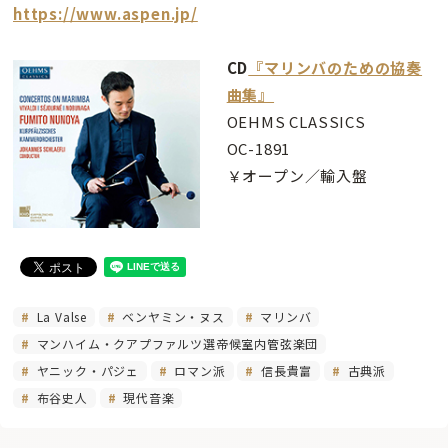
https://www.aspen.jp/
CD
『マリンバのための協奏
曲集』
OEHMS CLASSICS
OC-1891
￥オープン／輸入盤
La Valse
ベンヤミン・ヌス
マリンバ
マンハイム・クアプファルツ選帝候室内管弦楽団
ヤニック・パジェ
ロマン派
信長貴富
古典派
布谷史人
現代音楽