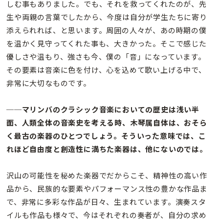
しむ事もありました。でも、それを救ってくれたのが、先
生や両親の言葉でしたから、今度は自分が学生たちに寄り
添えられれば、と思います。周囲の人々が、あの時期の僕
を温かく見守ってくれた事も、大きかった。そこで感じた
優しさや温もり、強さも今、僕の「音」になっています。
その要素は音楽に色を付け、心を込めて歌い上げる中で、
非常に大切なものです。
──マリンバのクラシック音楽においての歴史は浅い半
面、人類全体の音楽史を考える時、木琴属自体は、おそら
く最古の楽器のひとつでしょう。そういった意味では、こ
れほど自由度と創造性に満ちた楽器は、他にないのでは。
沢山の可能性を秘めた楽器でだからこそ、精神性の高い作
品から、民族的な要素やパフォーマンス性の豊かな作品ま
で、非常に多彩な作品が日々、生まれています。演奏スタ
イルも作品も様々で、今はそれぞれの奏者が、自分の求め