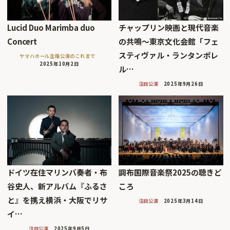
Lucid Duo Marimba duo
チャップリン映画と現代音楽
Concert
の共鳴～東京文化会館「フェ
スティヴァル・ランタンポレ
ヤマハホール主催公演のこれまで
2025年10月2日
ル…
注目公演
2025年9月26日
ドイツ在住マリンバ奏者・布
調布国際音楽祭2025の聴きど
谷史人、新アルバム『ふるさ
ころ
と』を携え横浜・大阪でリサ
注目公演
2025年3月14日
イ…
注目公演
2025年9月5日