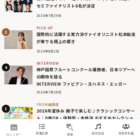
セミファイナリスト6名が決定
2026年7月29日
PICK UP
国際的に活躍する実力派ヴァイオリニスト松本紘佳
が奏でる極上の響き
2026年8月2日
INTERVIEW
神戸国際フルートコンクール優勝者、日本ツアーへ
の期待を語る
INTERVIEW ファビアン・ヨハネス・エッガー
2026年7月28日
FROM編集部
2026年夏休み 親子で楽しむ♪クラシックコンサー
ト｜0歳OK・体験型・本格派 おすすめセレクショ
ン
2026年7月14日
新着記事
配信放送
音楽家名鑑
カレンダー
検索