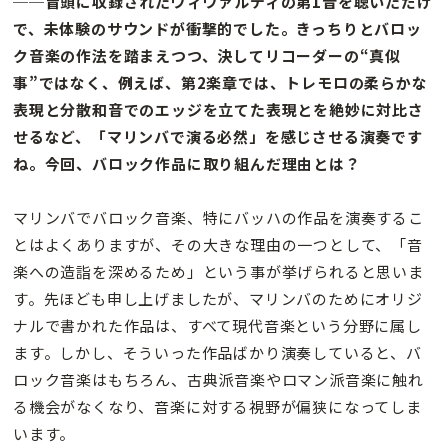
──冒頭に収録されたヴィヴァルディの第1音を聴いただけ
で、未体験のサウンドが衝撃的でした。きっちりとバロッ
ク音楽の作法を踏まえつつ、決してリコーダーの“真似
事”ではなく、例えば、第2楽章では、トレモロの柔らかな
表現と分散和音でのエッジを立てた表現とを絶妙に対比さ
せるなど、「マリンバで演る必然」を感じさせる演奏です
ね。今回、バロック作品に取り組んだ理由とは？
マリンバでバロック音楽、特にバッハの作品を演奏するこ
とはよくありますが、その大きな理由の一つとして、「音
楽への造詣を深めるため」という事が挙げられると思いま
す。先ほども申し上げましたが、マリンバのためにオリジ
ナルで書かれた作品は、すべて現代音楽という分野に属し
ます。しかし、そういった作品ばかり演奏していると、バ
ロック音楽はもちろん、古典派音楽やロマン派音楽に触れ
る機会がなくなり、音楽に対する視野が偏狭になってしま
います。