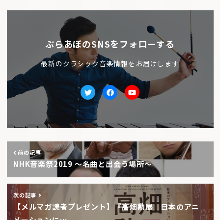
ぶらあぼのSNSをフォローする
最新のクラシック音楽情報をお届けします
Twitter
facebook
Youtube
前の記事
NHK音楽祭2019 〜名曲と出会う場所〜
次の記事
【メルマガ読者プレゼント】『高畑勲展─日本のアニ
メーションに…