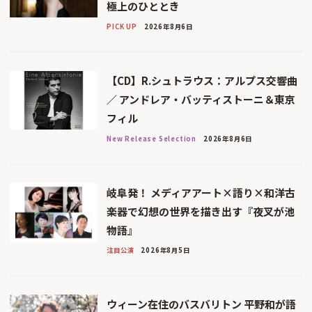
極上のひととき
PICK UP
2026年8月6日
【CD】R.シュトラウス：アルプス交響曲
／ アンドレア・バッティストーニ＆東京
フィル
New Release Selection
2026年8月6日
岐阜発！ メディアアート×語り×和洋古
楽器で幻想の世界を描き出す『夜叉が池
物語』
注目公演
2026年8月5日
ウィーン在住のバスバリトン 平野和が語