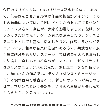
今回のリサイタルは、CDのリリース記念を兼ねているの
で、信長さんとセジョルネの作品の披露がメインに。その
他の選曲については、今回、ドイツからお招きするベンヤ
ミン・ヌスさんの存在が、大きく影響しました。彼は、ク
ラシックだけでなく、ゲーム音楽を演奏したり、ジャズピ
アニストとしても盛んに活動したりと、非常に多才なピア
ニストです。色々な音楽に造詣がある方で、共演させて頂
く度に刺激をもらい、ステージ上では彼のそんな素晴らし
い演奏を、楽しんでいる自分がいます。ローゼンブラット
はジャズのニュアンスを含んだ、少しユニークな作品です
し、須山さんの作品では、テクノ（ダンス・ミュージッ
ク）と現代音楽を融合された、新しいサウンドが楽しめる
はず。マリンバという楽器を、いろんな角度から楽しんで
もらえたら、と思っています。
──このステージで指揮を担当するヤニック・パジェさん