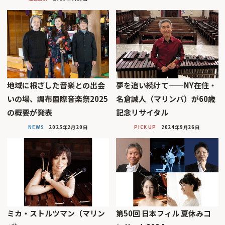
地域に根ざした音楽との出会
夢を追い続けて——NY在住・
いの場、調布国際音楽祭2025
名倉誠人（マリンバ）が60歳
の概要が発表
記念リサイタル
NEWS
2025年2月20日
PICK UP
2024年9月26日
ミカ・ストルツマン（マリン
第50回 日本フィル 夏休みコ