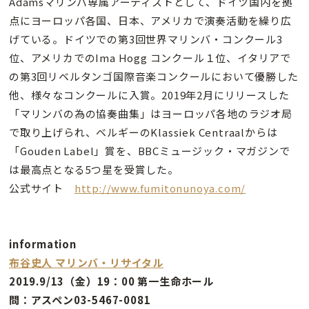
Adamsマリンバ専属アーティストとして、ドイツ国内を拠
点にヨーロッパ各国、日本、アメリカで演奏活動を繰り広
げている。ドイツでの第3回世界マリンバ・コンクール3
位、アメリカでのIma Hogg コンクール１位、イタリアで
の第3回リベルタンゴ国際音楽コンクールにおいて優勝した
他、様々なコンクールに入賞。2019年2月にリリースした
「マリンバの為の協奏曲集」はヨーロッパ各地のラジオ局
で取り上げられ、ベルギーのKlassiek Centraalからは
「Gouden Label」賞を、BBCミュージック・マガジンで
は最高点となる5つ星を受賞した。
公式サイト
http://www.fumitonunoya.com/
information
布谷史人 マリンバ・リサイタル
2019.9/13（金）19：00 第一生命ホール
問：アスペン03-5467-0081