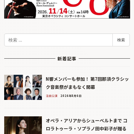
検
検索
索
新着記事
N響メンバーも参加！ 第7回那須クラシッ
ク音楽祭がまもなく開幕
注目公演
2026年8月6日
オペラ・アリアからシューベルトまで コ
ロラトゥーラ・ソプラノ田中彩子が贈る