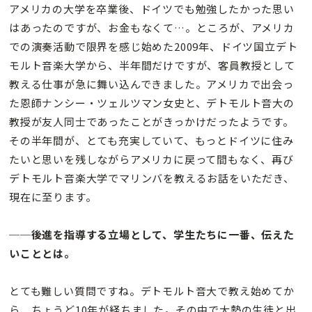
アメリカの大学を卒業後、ドイツでも勉強したかった思い
はあったのですが、お金もなくて…。ところが、アメリカ
での演奏活動で限界を感じ始めた2009年、ドイツ国立デト
モルト音楽大学から、半年間だけですが、客員教授として
教える仕事が急に舞い込んできました。アメリカで出会っ
た恩師ナンシー・ツェルツマン女史と、デトモルト音大の
教授が友人同士であったことがきっかけだったようです。
その半年間が、とても充実していて、もっとドイツに住み
たいと思いを残しながらアメリカに戻って間もなく、再び
デトモルト音楽大学でマリンバを教えるお話をいただき、
現在に至ります。
──後進を指導する立場として、学生たちに一番、伝えた
いこととは。
とても難しい質問ですね。デトモルト音大で教え始めてか
ら、ちょうど10年が経ちました。その中で大勢の生徒と出