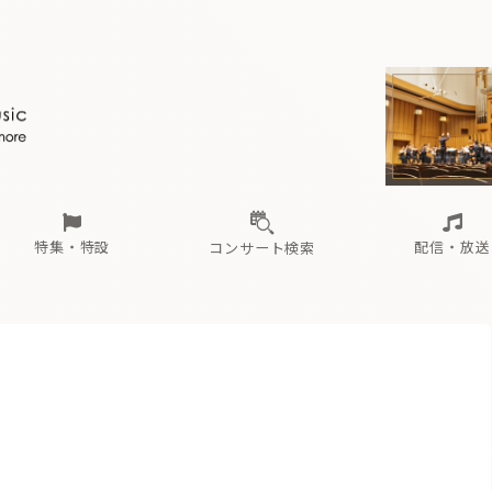
ール
（毎月更新）
東
電子版（無料・月刊）
トピックス
関西
フェスタサマーミューザKAWASAKI 2026
北海道・東北
注目公演
配布場所
インタビュー
中部
定期購読
中国・四国
CD新譜
N響＆東響 《7つ
九州・沖縄
書籍近刊
ロが推す！間違いないオーケストラコンサート
過去の特集
の先と
ブ配信スケジュール
さ
オーケストラの楽屋から
た
な
有料ライブ配信スケジュール
は
ま
や
海の向こうの音楽家
ら
わ
Aからの
載
特集・特設
配信・放送
コンサート検索
ール
（毎月更新）
東
電子版（無料・月刊）
トピックス
関西
フェスタサマーミューザKAWASAKI 2026
北海道・東北
注目公演
配布場所
インタビュー
中部
定期購読
中国・四国
CD新譜
N響＆東響 《7つ
九州・沖縄
書籍近刊
ロが推す！間違いないオーケストラコンサート
過去の特集
の先と
ブ配信スケジュール
さ
オーケストラの楽屋から
た
な
有料ライブ配信スケジュール
は
ま
や
海の向こうの音楽家
ら
わ
Aからの
載