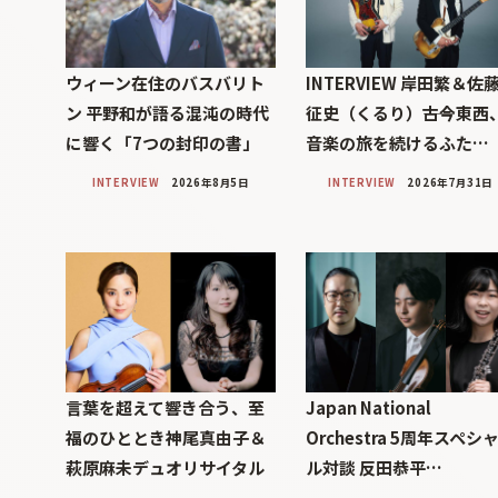
ウィーン在住のバスバリト
INTERVIEW 岸田繁＆佐
ン 平野和が語る混沌の時代
征史（くるり）――古今東西
に響く「7つの封印の書」
音楽の旅を続けるふた…
INTERVIEW
2026年8月5日
INTERVIEW
2026年7月31日
言葉を超えて響き合う、至
Japan National
福のひととき神尾真由子＆
Orchestra 5周年スペシ
萩原麻未デュオリサイタル
ル対談 反田恭平…