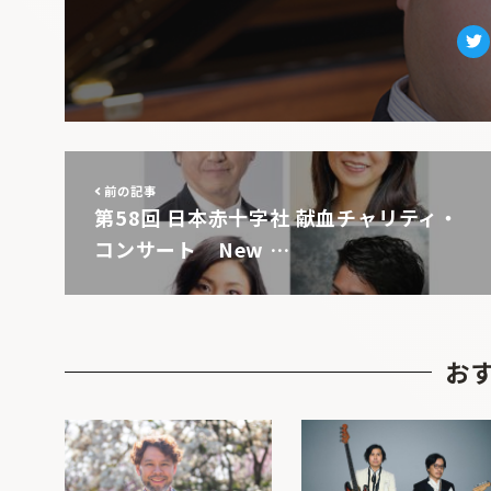
Tw
前の記事
第58回 日本赤十字社 献血チャリティ・
コンサート New …
お