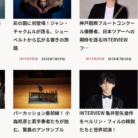
藤
彩の国に初登場！ジャン・
神戸国際フルートコンクー
、
チャクムルが語る、シュー
ル優勝者、日本ツアーへの
ベルトから広がる響きの旅
期待を語るINTERVIEW
路
フ…
INTERVIEW
2026年7月29日
INTERVIEW
2026年7月28日
パーカッション最前線！ 小
INTERVIEW 亀井聖矢――自作
ャ
森邦彦と若手奏者たちが挑
をベルリン・フィルの精鋭
む、驚異のアンサンブル
たちと世界初演！