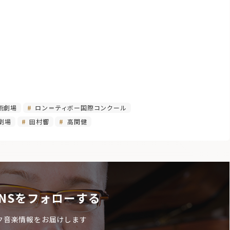
術劇場
ロン＝ティボー国際コンクール
劇場
田村響
高関健
NSをフォローする
ク音楽情報をお届けします