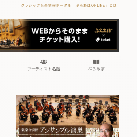
クラシック音楽情報ポータル「ぶらあぼONLINE」とは
の封印の書》
海外公演
FROM編集部
眺望
ぶらあぼブラス！
フォルテピアノ・オデッセイ
アーティスト名鑑
ぶらあぼ
の封印の書》
海外公演
FROM編集部
眺望
ぶらあぼブラス！
フォルテピアノ・オデッセイ