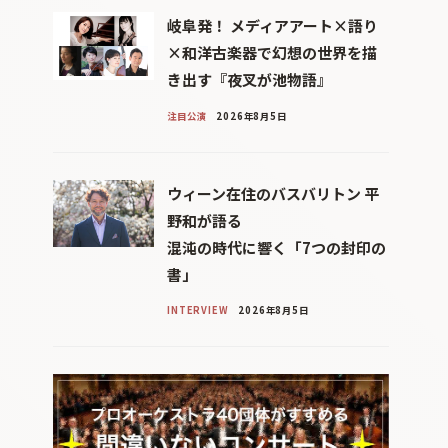
岐阜発！ メディアアート×語り
×和洋古楽器で幻想の世界を描
き出す『夜叉が池物語』
注目公演
2026年8月5日
ウィーン在住のバスバリトン 平
野和が語る
混沌の時代に響く「7つの封印の
書」
INTERVIEW
2026年8月5日