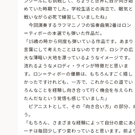
ンクールにも挑戦して、ちょうど世界に目が向き始
めていた時期でした。学校生活との両立で、眠気と
戦いながら必死で練習していましたね」
今回演奏するラフマニノフの協奏曲第2番はロン
＝ティボーの本選でも弾いた作品だ。
「15歳の時から何度も弾いている作品です。あまり
言葉にして考えたことはないのですが、ロシアの広
大な薄暗い大地を漂っているようなイメージです。
流れるようなメロディ・ラインが特徴だと思いま
す。ロン＝ティボーの優勝は、もちろんすごく嬉し
かったですけれども、一方で、これからこの道でい
ろんなことを経験し向き合って行く機会を与えられ
たんだなという覚悟も感じていました」
ピアニストとして、その「向き合い方」の部分、
う。
「もちろん、さまざまな経験によって自分の底にあ
ーチは毎回少しずつ変わっていると思います。前よ