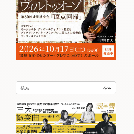
検
検索
索