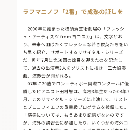
ラフマニノフ「2番」で成熟の証しを
2000年に始まった横須賀芸術劇場の「フレッシ
ュ・アーティスツ from ヨコスカ」は、文字どお
り、未来へ羽ばたくフレッシュな若き俊英たちをい
ち早く紹介、サポートするリサイタル・シリーズ
だ。昨年7月に第50回の節目を迎えたのを記念し
て、過去の出演者3人をソリストに招き「三大協奏
曲」演奏会が開かれる。
07年に20歳でロン＝ティボー国際コンクールに優
勝したピアニスト田村響は、高校3年生だった04年7
月、このリサイタル・シリーズに出演して、リスト
とプロコフィエフの重量級プログラムを披露した。
「演奏については、もうあまり記憶がないのです
が、海外の講習会に参加したり、いくつかの海外コ