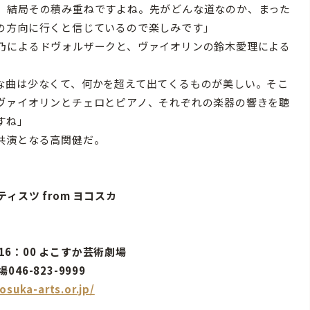
、結局その積み重ねですよね。先がどんな道なのか、まった
の方向に行くと信じているので楽しみです」
乃によるドヴォルザークと、ヴァイオリンの鈴木愛理による
な曲は少なくて、何かを超えて出てくるものが美しい。そこ
ヴァイオリンとチェロとピアノ、それぞれの楽器の響きを聴
すね」
共演となる高関健だ。
ィスツ from ヨコスカ
土）16：00 よこすか芸術劇場
46-823-9999
suka-arts.or.jp/