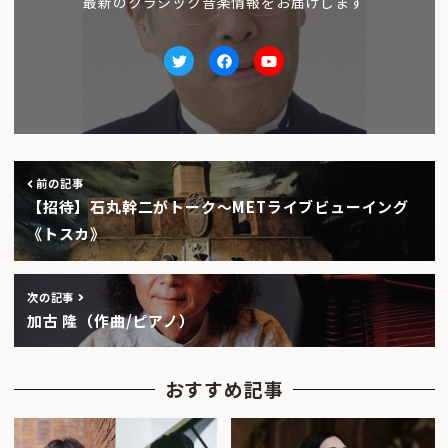
最新のクラシック音楽情報をお届けします
Twitter
facebook
Youtube
前の記事
【招待】石丸幹二がトーク〜METライブビューイング
《トスカ》
次の記事
加古 隆（作曲/ピアノ）
おすすめ記事