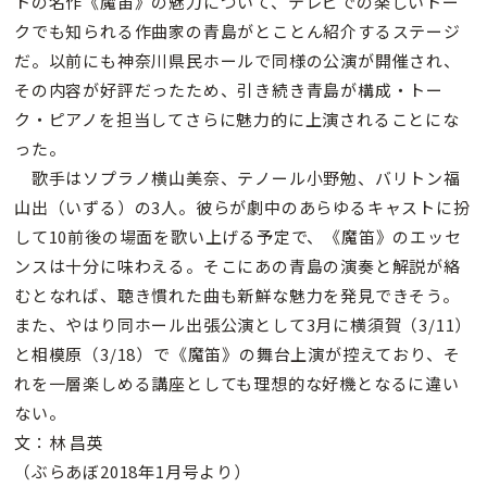
トの名作《魔笛》の魅力について、テレビでの楽しいトー
クでも知られる作曲家の青島がとことん紹介するステージ
だ。以前にも神奈川県民ホールで同様の公演が開催され、
その内容が好評だったため、引き続き青島が構成・トー
ク・ピアノを担当してさらに魅力的に上演されることにな
った。
歌手はソプラノ横山美奈、テノール小野勉、バリトン福
山出（いずる）の3人。彼らが劇中のあらゆるキャストに扮
して10前後の場面を歌い上げる予定で、《魔笛》のエッセ
ンスは十分に味わえる。そこにあの青島の演奏と解説が絡
むとなれば、聴き慣れた曲も新鮮な魅力を発見できそう。
また、やはり同ホール出張公演として3月に横須賀（3/11）
と相模原（3/18）で《魔笛》の舞台上演が控えており、そ
れを一層楽しめる講座としても理想的な好機となるに違い
ない。
文：林 昌英
（ぶらあぼ2018年1月号より）