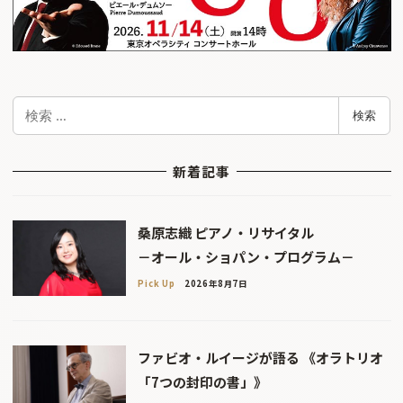
検
検索
索
新着記事
桑原志織 ピアノ・リサイタル
－オール・ショパン・プログラム－
Pick Up
2026年8月7日
ファビオ・ルイージが語る 《オラトリオ
「7つの封印の書」》