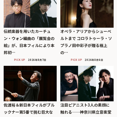
伝統楽器を用いたカーチュ
オペラ・アリアからシューベ
ン・ウォン編曲の「展覧会の
ルトまで コロラトゥーラ・ソ
絵」が、日本フィルにより本
プラノ田中彩子が贈る極上
邦初…
の…
PICK UP
2026年8月7日
PICK UP
2026年8月6日
佐渡裕＆新日本フィルがブル
注目ピアニスト3人の素顔に
ックナー第5番で挑む巨大な
触れる──神奈川県立音楽堂