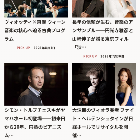
ヴィオッティ×東響 ウィーン
長年の信頼が生む、音楽のア
音楽の核心へ迫る古典プログ
ンサンブル──円光寺雅彦と
ラム
山崎伸子が贈る東京フィル
「渋…
PICK UP
2026年8月1日
PICK UP
2026年7月30日
シモン・トルプチェスキがヤ
大注目のヴィオラ奏者 ファイ
マハホール初登場──初来日
ト・ヘルテンシュタインが日
から20年、円熟のピアニズ
経ホールでリサイタルを開
ム…
催…