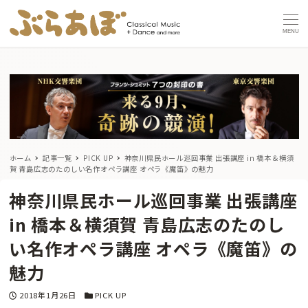
MENU
ホーム
記事一覧
PICK UP
神奈川県民ホール巡回事業 出張講座 in 橋本＆横須
賀 青島広志のたのしい名作オペラ講座 オペラ《魔笛》の魅力
神奈川県民ホール巡回事業 出張講座
in 橋本＆横須賀 青島広志のたのし
い名作オペラ講座 オペラ《魔笛》の
魅力
投稿日
カテゴリー
2018年1月26日
PICK UP