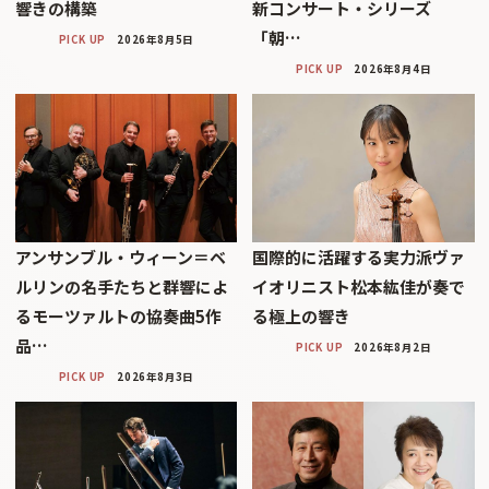
響きの構築
新コンサート・シリーズ
「朝…
PICK UP
2026年8月5日
PICK UP
2026年8月4日
アンサンブル・ウィーン＝ベ
国際的に活躍する実力派ヴァ
ルリンの名手たちと群響によ
イオリニスト松本紘佳が奏で
るモーツァルトの協奏曲5作
る極上の響き
品…
PICK UP
2026年8月2日
PICK UP
2026年8月3日