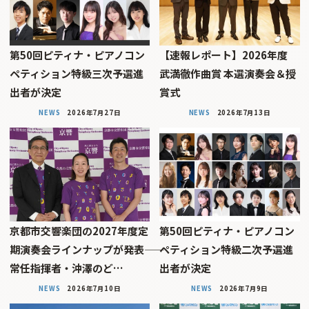
第50回ピティナ・ピアノコン
【速報レポート】2026年度
ペティション特級三次予選進
武満徹作曲賞 本選演奏会＆授
出者が決定
賞式
NEWS
2026年7月27日
NEWS
2026年7月13日
京都市交響楽団の2027年度定
第50回ピティナ・ピアノコン
期演奏会ラインナップが発表――
ペティション特級二次予選進
常任指揮者・沖澤のど…
出者が決定
NEWS
2026年7月10日
NEWS
2026年7月9日