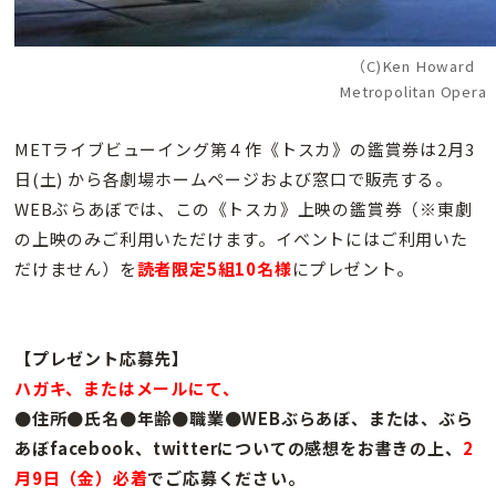
（C)Ken Howard
Metropolitan Opera
METライブビューイング第４作《トスカ》の鑑賞券は2月3
日(土) から各劇場ホームページおよび窓口で販売する。
WEBぶらあぼでは、この《トスカ》上映の鑑賞券（※東劇
の上映のみご利用いただけます。イベントにはご利用いた
だけません）を
読者限定5組10名様
にプレゼント。
【プレゼント応募先】
ハガキ、またはメールにて、
●住所●氏名●年齢●職業●WEBぶらあぼ、または、ぶら
あぼfacebook、twitterについての感想をお書きの上、
2
月9日（金）必着
でご応募ください。