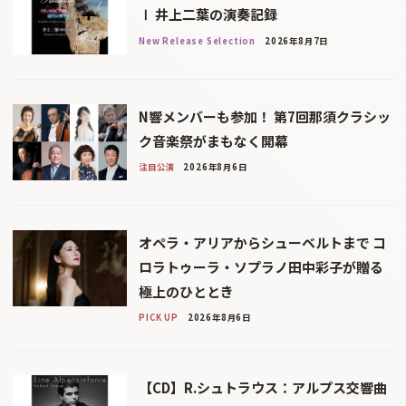
Ⅰ 井上二葉の演奏記録
New Release Selection
2026年8月7日
N響メンバーも参加！ 第7回那須クラシッ
ク音楽祭がまもなく開幕
注目公演
2026年8月6日
オペラ・アリアからシューベルトまで コ
ロラトゥーラ・ソプラノ田中彩子が贈る
極上のひととき
PICK UP
2026年8月6日
【CD】R.シュトラウス：アルプス交響曲