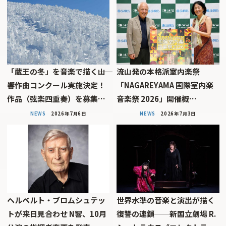
「蔵王の冬」を音楽で描く――山
流山発の本格派室内楽祭
響作曲コンクール実施決定！
「NAGAREYAMA 国際室内楽
作品（弦楽四重奏）を募集…
音楽祭 2026」開催概…
NEWS
2026年7月6日
NEWS
2026年7月3日
ヘルベルト・ブロムシュテッ
世界水準の音楽と演出が描く
トが来日見合わせ N響、10月
復讐の連鎖──新国立劇場 R.