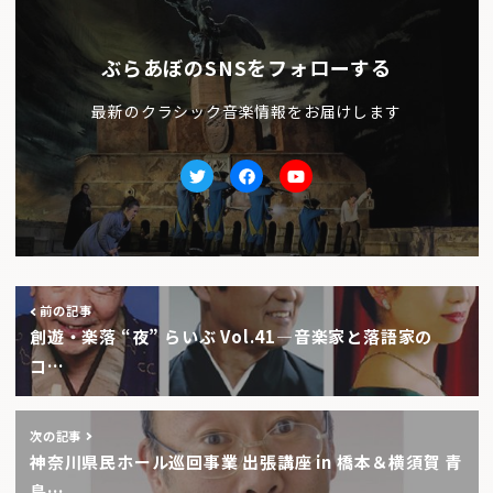
ぶらあぼのSNSをフォローする
最新のクラシック音楽情報をお届けします
Twitter
facebook
Youtube
前の記事
創遊・楽落 “夜” らいぶ Vol.41―音楽家と落語家の
コ…
次の記事
神奈川県民ホール巡回事業 出張講座 in 橋本＆横須賀 青
島…