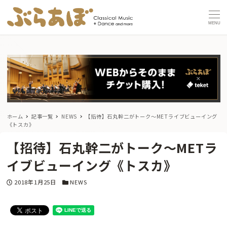
MENU
ホーム
記事一覧
NEWS
【招待】石丸幹二がトーク〜METライブビューイング
《トスカ》
【招待】石丸幹二がトーク〜METラ
イブビューイング《トスカ》
投稿日
カテゴリー
2018年1月25日
NEWS