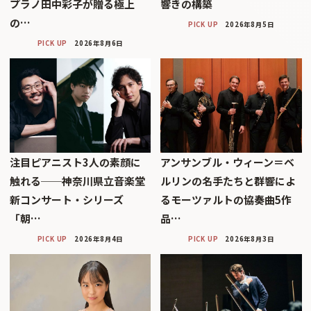
プラノ田中彩子が贈る極上
響きの構築
の…
PICK UP
2026年8月5日
PICK UP
2026年8月6日
注目ピアニスト3人の素顔に
アンサンブル・ウィーン＝ベ
触れる──神奈川県立音楽堂
ルリンの名手たちと群響によ
新コンサート・シリーズ
るモーツァルトの協奏曲5作
「朝…
品…
PICK UP
2026年8月4日
PICK UP
2026年8月3日