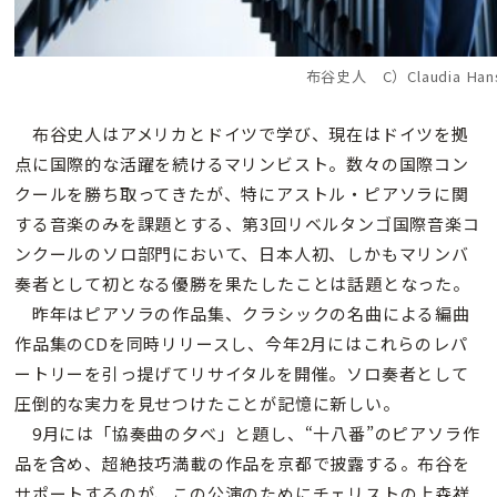
布谷史人 C）Claudia Han
布谷史人はアメリカとドイツで学び、現在はドイツを拠
点に国際的な活躍を続けるマリンビスト。数々の国際コン
クールを勝ち取ってきたが、特にアストル・ピアソラに関
する音楽のみを課題とする、第3回リベルタンゴ国際音楽コ
ンクールのソロ部門において、日本人初、しかもマリンバ
奏者として初となる優勝を果たしたことは話題となった。
昨年はピアソラの作品集、クラシックの名曲による編曲
作品集のCDを同時リリースし、今年2月にはこれらのレパ
ートリーを引っ提げてリサイタルを開催。ソロ奏者として
圧倒的な実力を見せつけたことが記憶に新しい。
9月には「協奏曲の夕べ」と題し、“十八番”のピアソラ作
品を含め、超絶技巧満載の作品を京都で披露する。布谷を
サポートするのが、この公演のためにチェリストの上森祥