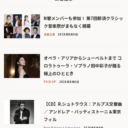
N響メンバーも参加！ 第7回那須クラシッ
ク音楽祭がまもなく開幕
注目公演
2026年8月6日
オペラ・アリアからシューベルトまで コ
ロラトゥーラ・ソプラノ田中彩子が贈る
極上のひととき
PICK UP
2026年8月6日
【CD】R.シュトラウス：アルプス交響曲
／ アンドレア・バッティストーニ＆東京
フィル
New Release Selection
2026年8月6日