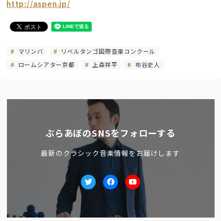
http://aspen.jp/
マリンバ
リベルタンゴ国際音楽コンクール
ロームシアター京都
上森祥平
布谷史人
ぶらあぼのSNSをフォローする
最新のクラシック音楽情報をお届けします
Twitter
facebook
Youtube