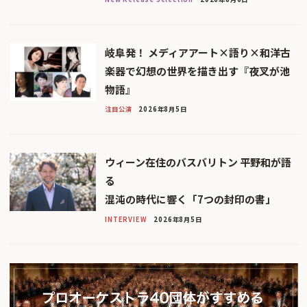
岐阜発！ メディアアート×語り×和洋古
楽器で幻想の世界を描き出す『夜叉が池
物語』
注目公演
2026年8月5日
ウィーン在住のバスバリトン 平野和が語
る
混沌の時代に響く「7つの封印の書」
INTERVIEW
2026年8月5日