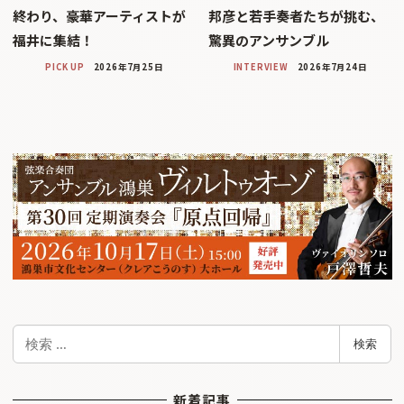
終わり、豪華アーティストが
邦彦と若手奏者たちが挑む、
福井に集結！
驚異のアンサンブル
PICK UP
2026年7月25日
INTERVIEW
2026年7月24日
検
検索
索
新着記事