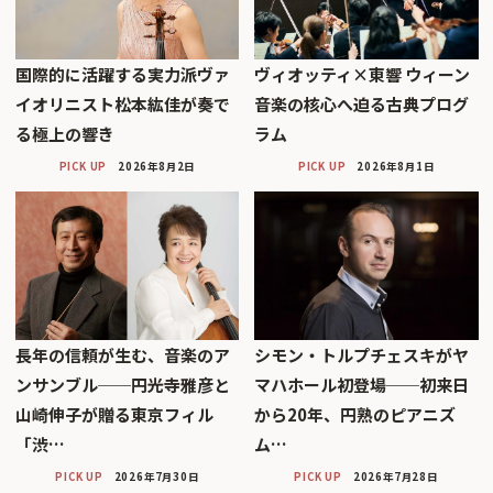
国際的に活躍する実力派ヴァ
ヴィオッティ×東響 ウィーン
イオリニスト松本紘佳が奏で
音楽の核心へ迫る古典プログ
る極上の響き
ラム
PICK UP
2026年8月2日
PICK UP
2026年8月1日
長年の信頼が生む、音楽のア
シモン・トルプチェスキがヤ
ンサンブル──円光寺雅彦と
マハホール初登場──初来日
山崎伸子が贈る東京フィル
から20年、円熟のピアニズ
「渋…
ム…
PICK UP
2026年7月30日
PICK UP
2026年7月28日