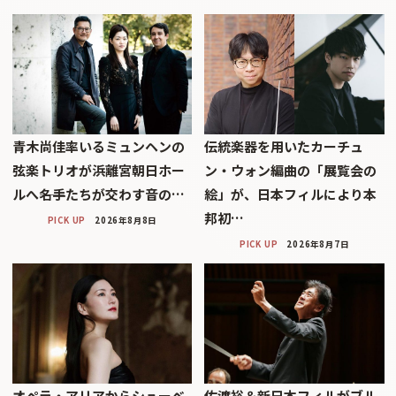
青木尚佳率いるミュンヘンの
伝統楽器を用いたカーチュ
弦楽トリオが浜離宮朝日ホー
ン・ウォン編曲の「展覧会の
ルへ――名手たちが交わす音の…
絵」が、日本フィルにより本
邦初…
PICK UP
2026年8月8日
PICK UP
2026年8月7日
オペラ・アリアからシューベ
佐渡裕＆新日本フィルがブル