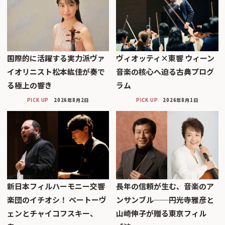
国際的に活躍する実力派ヴァ
ヴィオッティ×東響 ウィーン
イオリニスト松本紘佳が奏で
音楽の核心へ迫る古典プログ
る極上の響き
ラム
PICK UP
2026年8月2日
PICK UP
2026年8月1日
新日本フィルハーモニー交響
長年の信頼が生む、音楽のア
楽団のイチオシ！ ベートーヴ
ンサンブル──円光寺雅彦と
ェンとチャイコフスキー、
山崎伸子が贈る東京フィル