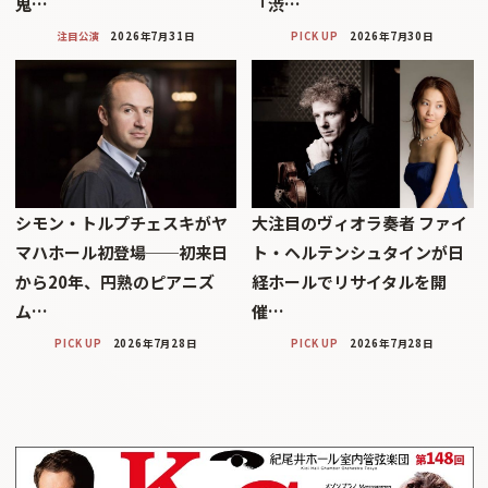
鬼…
「渋…
注目公演
2026年7月31日
PICK UP
2026年7月30日
シモン・トルプチェスキがヤ
大注目のヴィオラ奏者 ファイ
マハホール初登場──初来日
ト・ヘルテンシュタインが日
から20年、円熟のピアニズ
経ホールでリサイタルを開
ム…
催…
PICK UP
2026年7月28日
PICK UP
2026年7月28日