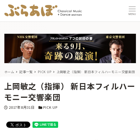
MENU
ホーム
記事一覧
PICK UP
上岡敏之（指揮） 新日本フィルハーモニー交響楽団
上岡敏之（指揮） 新日本フィルハー
モニー交響楽団
投稿日
カテゴリー
2017年8月31日
PICK UP