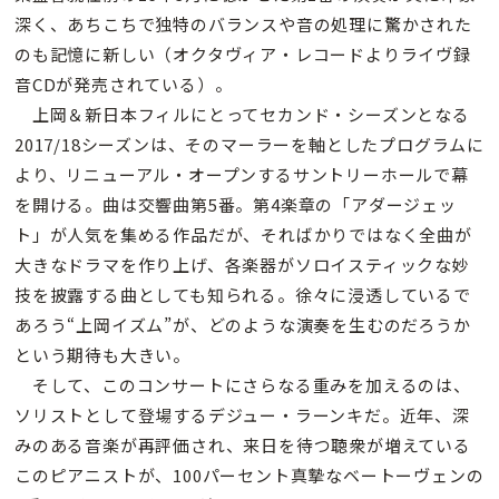
深く、あちこちで独特のバランスや音の処理に驚かされた
のも記憶に新しい（オクタヴィア・レコードよりライヴ録
音CDが発売されている）。
上岡＆新日本フィルにとってセカンド・シーズンとなる
2017/18シーズンは、そのマーラーを軸としたプログラムに
より、リニューアル・オープンするサントリーホールで幕
を開ける。曲は交響曲第5番。第4楽章の「アダージェッ
ト」が人気を集める作品だが、そればかりではなく全曲が
大きなドラマを作り上げ、各楽器がソロイスティックな妙
技を披露する曲としても知られる。徐々に浸透しているで
あろう“上岡イズム”が、どのような演奏を生むのだろうか
という期待も大きい。
そして、このコンサートにさらなる重みを加えるのは、
ソリストとして登場するデジュー・ラーンキだ。近年、深
みのある音楽が再評価され、来日を待つ聴衆が増えている
このピアニストが、100パーセント真摯なベートーヴェンの