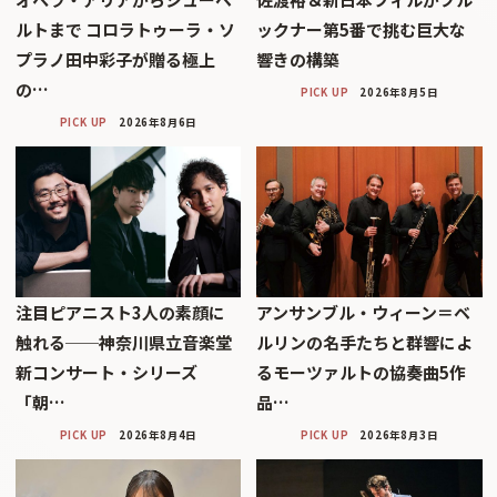
ルトまで コロラトゥーラ・ソ
ックナー第5番で挑む巨大な
プラノ田中彩子が贈る極上
響きの構築
の…
PICK UP
2026年8月5日
PICK UP
2026年8月6日
注目ピアニスト3人の素顔に
アンサンブル・ウィーン＝ベ
触れる──神奈川県立音楽堂
ルリンの名手たちと群響によ
新コンサート・シリーズ
るモーツァルトの協奏曲5作
「朝…
品…
PICK UP
2026年8月4日
PICK UP
2026年8月3日