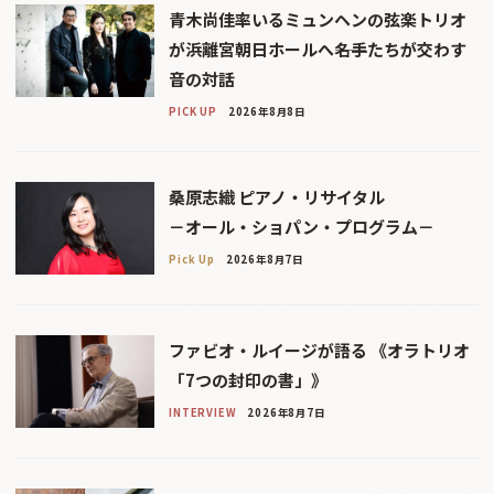
青木尚佳率いるミュンヘンの弦楽トリオ
が浜離宮朝日ホールへ――名手たちが交わす
音の対話
PICK UP
2026年8月8日
桑原志織 ピアノ・リサイタル
－オール・ショパン・プログラム－
Pick Up
2026年8月7日
ファビオ・ルイージが語る 《オラトリオ
「7つの封印の書」》
INTERVIEW
2026年8月7日