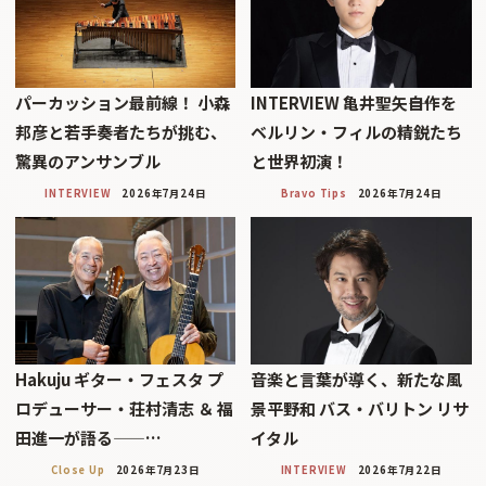
パーカッション最前線！ 小森
INTERVIEW 亀井聖矢――自作を
邦彦と若手奏者たちが挑む、
ベルリン・フィルの精鋭たち
驚異のアンサンブル
と世界初演！
INTERVIEW
2026年7月24日
Bravo Tips
2026年7月24日
Hakuju ギター・フェスタ プ
音楽と言葉が導く、新たな風
ロデューサー・荘村清志 ＆ 福
景平野和 バス・バリトン リサ
田進一が語る——…
イタル
Close Up
2026年7月23日
INTERVIEW
2026年7月22日