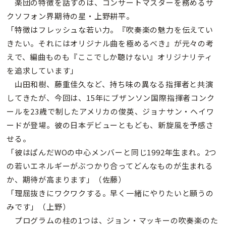
楽団の特徴を話すのは、コンサートマスターを務めるサ
クソフォン界期待の星・上野耕平。
「特徴はフレッシュな若い力。『吹奏楽の魅力を伝えてい
きたい。それにはオリジナル曲を極めるべき』が元々の考
えで、編曲ものも『ここでしか聴けない』オリジナリティ
を追求しています」
山田和樹、藤重佳久など、持ち味の異なる指揮者と共演
してきたが、今回は、15年にブザンソン国際指揮者コンク
ールを23歳で制したアメリカの俊英、ジョナサン・ヘイワ
ードが登場。彼の日本デビューともども、新旋風を予感さ
せる。
「彼はぱんだWOの中心メンバーと同じ1992年生まれ。2つ
の若いエネルギーがぶつかり合ってどんなものが生まれる
か、期待が高まります」（佐藤）
「理屈抜きにワクワクする。早く一緒にやりたいと願うの
みです」（上野）
プログラムの柱の1つは、ジョン・マッキーの吹奏楽のた