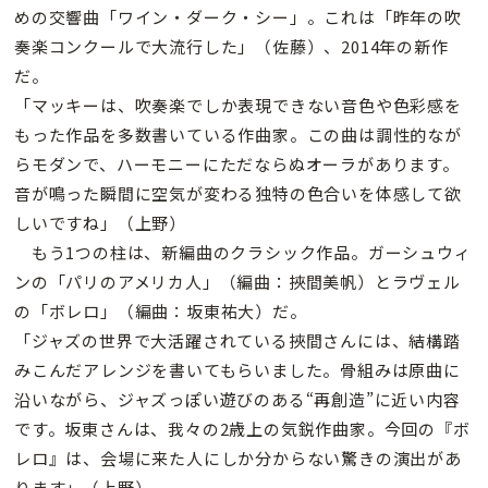
めの交響曲「ワイン・ダーク・シー」。これは「昨年の吹
奏楽コンクールで大流行した」（佐藤）、2014年の新作
だ。
「マッキーは、吹奏楽でしか表現できない音色や色彩感を
もった作品を多数書いている作曲家。この曲は調性的なが
らモダンで、ハーモニーにただならぬオーラがあります。
音が鳴った瞬間に空気が変わる独特の色合いを体感して欲
しいですね」（上野）
もう1つの柱は、新編曲のクラシック作品。ガーシュウィ
ンの「パリのアメリカ人」（編曲：挾間美帆）とラヴェル
の「ボレロ」（編曲：坂東祐大）だ。
「ジャズの世界で大活躍されている挾間さんには、結構踏
みこんだアレンジを書いてもらいました。骨組みは原曲に
沿いながら、ジャズっぽい遊びのある“再創造”に近い内容
です。坂東さんは、我々の2歳上の気鋭作曲家。今回の『ボ
レロ』は、会場に来た人にしか分からない驚きの演出があ
ります」（上野）