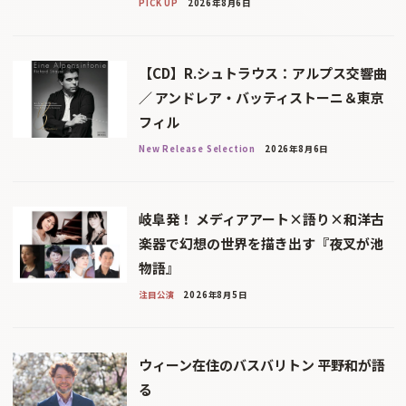
PICK UP
2026年8月6日
【CD】R.シュトラウス：アルプス交響曲
／ アンドレア・バッティストーニ＆東京
フィル
New Release Selection
2026年8月6日
岐阜発！ メディアアート×語り×和洋古
楽器で幻想の世界を描き出す『夜叉が池
物語』
注目公演
2026年8月5日
ウィーン在住のバスバリトン 平野和が語
る