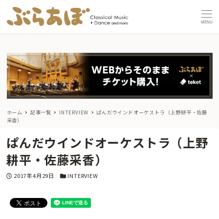
MENU
ホーム
記事一覧
INTERVIEW
ぱんだウインドオーケストラ（上野耕平・佐藤
采香）
ぱんだウインドオーケストラ（上野
耕平・佐藤采香）
投稿日
カテゴリー
2017年4月29日
INTERVIEW