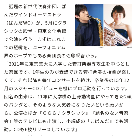
話題の新世代吹奏楽団、ぱ
んだウインドオーケストラ
（ぱんだWO）が、5月にクラ
シックの殿堂・東京文化会館
で公演を行う。まずはこれま
での経緯を、ユーフォニアム
界のホープでもある楽団長の佐藤采香から。
「2011年に東京芸大に入学した管打楽器専攻生を中心とし
た楽団です。1年生のみが受講できる管打合奏の授業が楽し
くて、それ以降も毎年コンサートを続け、卒業後の15年12
月のメジャーCDデビューを機にプロ活動を行っています。
団名の由来は、11年に大学横の上野動物園にやってきた2頭
のパンダと、そのような人気者になりたいという願いか
ら。公演のほか『ららら♪クラシック』『題名のない音楽
会』等のテレビにも出演し、小編成の『こぱんだ』でも活
動。CDも6枚リリースしています」