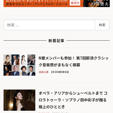
検
検索
索
新着記事
N響メンバーも参加！ 第7回那須クラシッ
ク音楽祭がまもなく開幕
注目公演
2026年8月6日
オペラ・アリアからシューベルトまで コ
ロラトゥーラ・ソプラノ田中彩子が贈る
極上のひととき