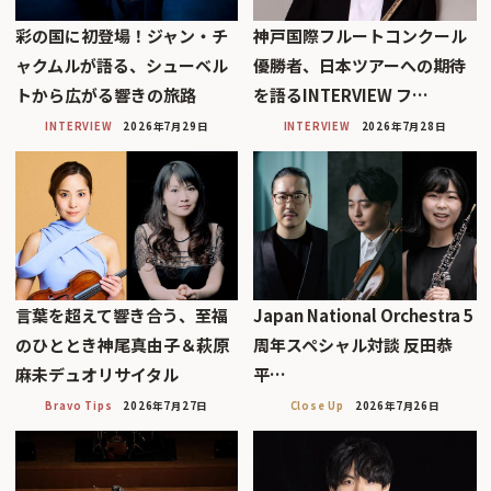
彩の国に初登場！ジャン・チ
神戸国際フルートコンクール
ャクムルが語る、シューベル
優勝者、日本ツアーへの期待
トから広がる響きの旅路
を語るINTERVIEW フ…
INTERVIEW
2026年7月29日
INTERVIEW
2026年7月28日
言葉を超えて響き合う、至福
Japan National Orchestra 5
のひととき神尾真由子＆萩原
周年スペシャル対談 反田恭
麻未デュオリサイタル
平…
Bravo Tips
2026年7月27日
Close Up
2026年7月26日