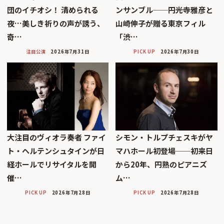
団のイチオシ！ 清められる
ンサンブル──円光寺雅彦と
夜…美しき祈りの声が誘う、
山崎伸子が贈る東京フィル
奇…
「渋…
注目公演
2026年7月31日
PICK UP
2026年7月30日
大注目のヴィオラ奏者 ファイ
シモン・トルプチェスキがヤ
ト・ヘルテンシュタインが日
マハホール初登場──初来日
経ホールでリサイタルを開
から20年、円熟のピアニズ
催…
ム…
PICK UP
2026年7月28日
PICK UP
2026年7月28日