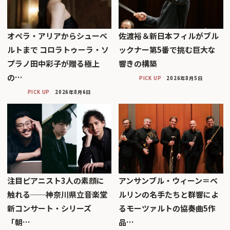
オペラ・アリアからシューベ
佐渡裕＆新日本フィルがブル
ルトまで コロラトゥーラ・ソ
ックナー第5番で挑む巨大な
プラノ田中彩子が贈る極上
響きの構築
の…
PICK UP
2026年8月5日
PICK UP
2026年8月6日
注目ピアニスト3人の素顔に
アンサンブル・ウィーン＝ベ
触れる──神奈川県立音楽堂
ルリンの名手たちと群響によ
新コンサート・シリーズ
るモーツァルトの協奏曲5作
「朝…
品…