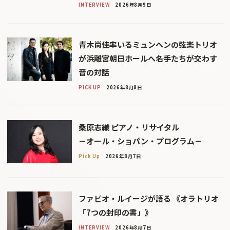
INTERVIEW
2026年8月9日
青木尚佳率いるミュンヘンの弦楽トリオ
が浜離宮朝日ホールへ――名手たちが交わす
音の対話
PICK UP
2026年8月8日
桑原志織 ピアノ・リサイタル
－オール・ショパン・プログラム－
Pick Up
2026年8月7日
ファビオ・ルイージが語る 《オラトリオ
「7つの封印の書」》
INTERVIEW
2026年8月7日