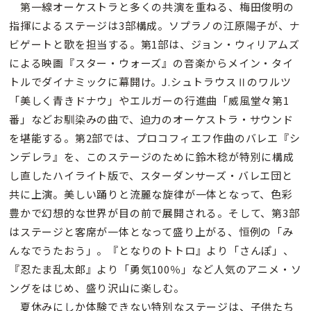
第一線オーケストラと多くの共演を重ねる、梅田俊明の
指揮によるステージは3部構成。ソプラノの江原陽子が、ナ
ビゲートと歌を担当する。第1部は、ジョン・ウィリアムズ
による映画『スター・ウォーズ』の音楽からメイン・タイ
トルでダイナミックに幕開け。J.シュトラウスⅡのワルツ
「美しく青きドナウ」やエルガーの行進曲「威風堂々第1
番」などお馴染みの曲で、迫力のオーケストラ・サウンド
を堪能する。第2部では、プロコフィエフ作曲のバレエ『シ
ンデレラ』を、このステージのために鈴木稔が特別に構成
し直したハイライト版で、スターダンサーズ・バレエ団と
共に上演。美しい踊りと流麗な旋律が一体となって、色彩
豊かで幻想的な世界が目の前で展開される。そして、第3部
はステージと客席が一体となって盛り上がる、恒例の「み
んなでうたおう」。『となりのトトロ』より「さんぽ」、
『忍たま乱太郎』より「勇気100％」など人気のアニメ・ソ
ングをはじめ、盛り沢山に楽しむ。
夏休みにしか体験できない特別なステージは、子供たち