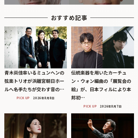
おすすめ記事
青木尚佳率いるミュンヘンの
伝統楽器を用いたカーチュ
弦楽トリオが浜離宮朝日ホー
ン・ウォン編曲の「展覧会の
ルへ――名手たちが交わす音の…
絵」が、日本フィルにより本
邦初…
PICK UP
2026年8月8日
PICK UP
2026年8月7日