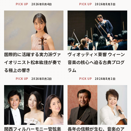
PICK UP
2026年8月4日
PICK UP
2026年8月3日
国際的に活躍する実力派ヴァ
ヴィオッティ×東響 ウィーン
イオリニスト松本紘佳が奏で
音楽の核心へ迫る古典プログ
る極上の響き
ラム
PICK UP
2026年8月2日
PICK UP
2026年8月1日
関西フィルハーモニー管弦楽
長年の信頼が生む、音楽のア