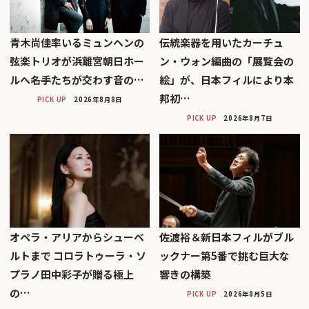
青木尚佳率いるミュンヘンの
伝統楽器を用いたカーチュ
弦楽トリオが浜離宮朝日ホー
ン・ウォン編曲の「展覧会の
ルへ――名手たちが交わす音の…
絵」が、日本フィルにより本
邦初…
PICK UP
2026年8月8日
PICK UP
2026年8月7日
オペラ・アリアからシューベ
佐渡裕＆新日本フィルがブル
ルトまで コロラトゥーラ・ソ
ックナー第5番で挑む巨大な
プラノ田中彩子が贈る極上
響きの構築
の…
PICK UP
2026年8月5日