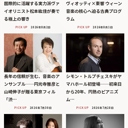
国際的に活躍する実力派ヴァ
ヴィオッティ×東響 ウィーン
イオリニスト松本紘佳が奏で
音楽の核心へ迫る古典プログ
る極上の響き
ラム
PICK UP
2026年8月2日
PICK UP
2026年8月1日
長年の信頼が生む、音楽のア
シモン・トルプチェスキがヤ
ンサンブル──円光寺雅彦と
マハホール初登場──初来日
山崎伸子が贈る東京フィル
から20年、円熟のピアニズ
「渋…
ム…
PICK UP
2026年7月30日
PICK UP
2026年7月28日