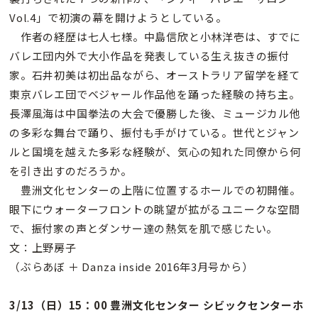
Vol.4」で初演の幕を開けようとしている。
作者の経歴は七人七様。中島信欣と小林洋壱は、すでに
バレエ団内外で大小作品を発表している生え抜きの振付
家。石井初美は初出品ながら、オーストラリア留学を経て
東京バレエ団でベジャール作品他を踊った経験の持ち主。
長澤風海は中国拳法の大会で優勝した後、ミュージカル他
の多彩な舞台で踊り、振付も手がけている。世代とジャン
ルと国境を越えた多彩な経験が、気心の知れた同僚から何
を引き出すのだろうか。
豊洲文化センターの上階に位置するホールでの初開催。
眼下にウォーターフロントの眺望が拡がるユニークな空間
で、振付家の声とダンサー達の熱気を肌で感じたい。
文：上野房子
（ぶらあぼ ＋ Danza inside 2016年3月号から）
3/13（日）15：00 豊洲文化センター シビックセンターホ