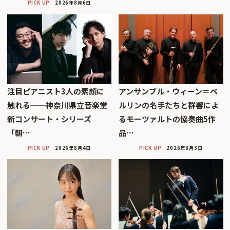
PICK UP
2026年8月6日
注目ピアニスト3人の素顔に
アンサンブル・ウィーン＝ベ
触れる──神奈川県立音楽堂
ルリンの名手たちと群響によ
新コンサート・シリーズ
るモーツァルトの協奏曲5作
「朝…
品…
PICK UP
2026年8月4日
PICK UP
2026年8月3日