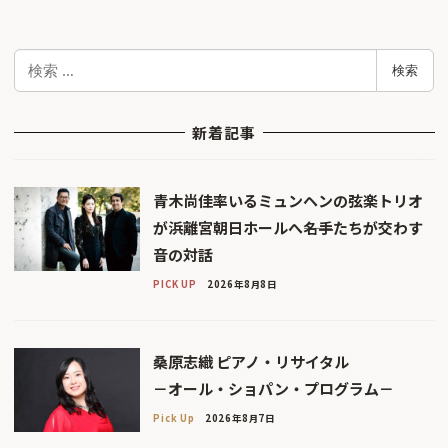
検
検索
索
新着記事
青木尚佳率いるミュンヘンの弦楽トリオ
が浜離宮朝日ホールへ――名手たちが交わす
音の対話
PICK UP
2026年8月8日
桑原志織 ピアノ・リサイタル
－オール・ショパン・プログラム－
Pick Up
2026年8月7日