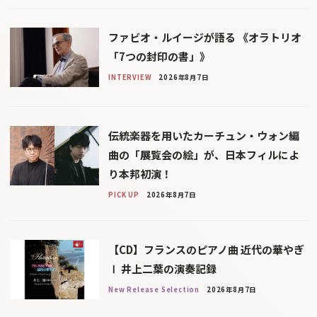
ファビオ・ルイージが語る 《オラトリオ
「7つの封印の書」》
INTERVIEW
2026年8月7日
伝統楽器を用いたカーチュン・ウォン編
曲の「展覧会の絵」が、日本フィルによ
り本邦初演！
PICK UP
2026年8月7日
【CD】フランスのピアノ曲 近代の華やぎ
Ⅰ 井上二葉の演奏記録
New Release Selection
2026年8月7日