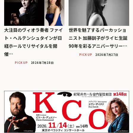
大注目のヴィオラ奏者 ファイ
世界を魅了するパーカッショ
ト・ヘルテンシュタインが日
ニスト 加藤訓子がライヒ生誕
経ホールでリサイタルを開
90年を彩るアニバーサリー…
催…
PICK UP
2026年7月27日
PICK UP
2026年7月28日