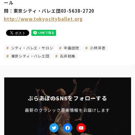
ール
問：東京シティ・バレエ団03-5638-2720
http://www.tokyocityballet.org
シティ・バレエ・サロン
中島信欣
小林洋壱
東京シティ・バレエ団
石井初美
ぶらあぼのSNSをフォローする
最新のクラシック音楽情報をお届けします
Twitter
facebook
Youtube