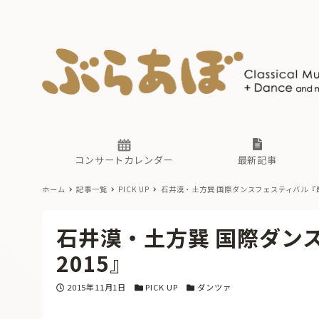
ニュース
ヤマハホ
番組一覧
東京・関
ぶらあぼ
現場のプ
古楽とそ
無料ライ
あ
か
過去の連
コンサートカレンダー
最新記事
ホーム
記事一覧
PICK UP
石井漠・土方巽 国際ダンスフェスティバル『踊
ニュース
ヤマハホ
番組一覧
東京・関
ぶらあぼ
石井漠・土方巽 国際ダン
現場のプ
古楽とそ
無料ライ
あ
か
2015』
過去の連
投稿日
カテゴリー
カテゴリー
2015年11月1日
PICK UP
ダンツァ