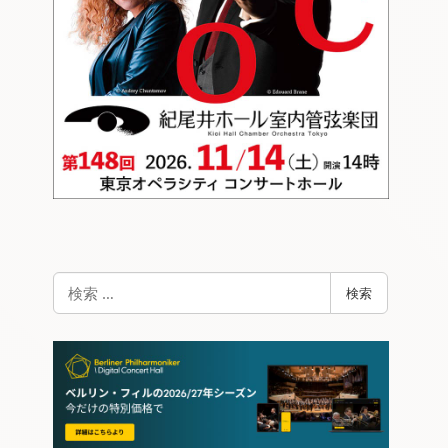
検
検索
索