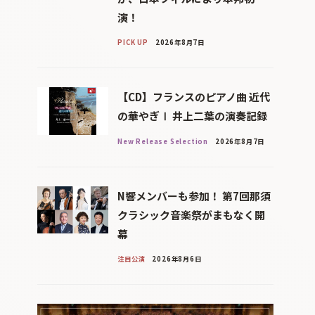
演！
PICK UP
2026年8月7日
【CD】フランスのピアノ曲 近代
の華やぎⅠ 井上二葉の演奏記録
New Release Selection
2026年8月7日
N響メンバーも参加！ 第7回那須
クラシック音楽祭がまもなく開
幕
注目公演
2026年8月6日