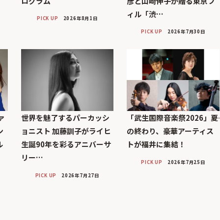
ログラム
彦と山崎伸子が贈る東京フ
ィル「渋…
PICK UP
2026年8月1日
PICK UP
2026年7月30日
ァ
世界を魅了するパーカッシ
「武生国際音楽祭2026」――夏
ン
ョニスト 加藤訓子がライヒ
の終わり、豪華アーティス
ル
生誕90年を彩るアニバーサ
トが福井に集結！
リー…
PICK UP
2026年7月25日
PICK UP
2026年7月27日