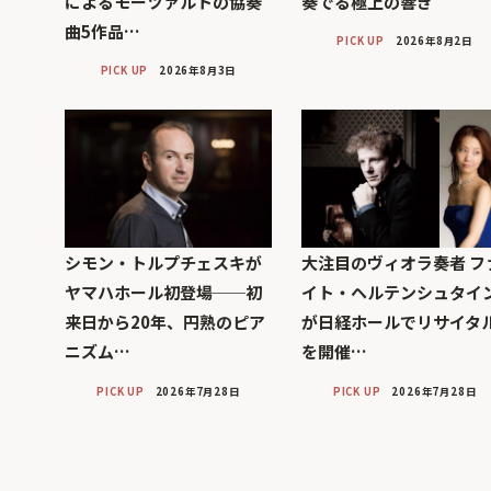
によるモーツァルトの協奏
奏でる極上の響き
曲5作品…
PICK UP
2026年8月2日
PICK UP
2026年8月3日
シモン・トルプチェスキが
大注目のヴィオラ奏者 フ
ヤマハホール初登場──初
イト・ヘルテンシュタイ
来日から20年、円熟のピア
が日経ホールでリサイタ
ニズム…
を開催…
PICK UP
2026年7月28日
PICK UP
2026年7月28日