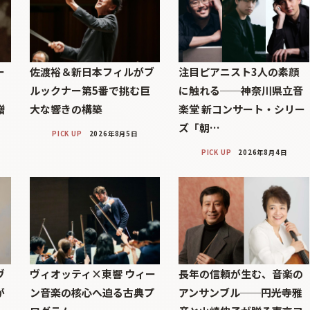
ー
佐渡裕＆新日本フィルがブ
注目ピアニスト3人の素顔
ルックナー第5番で挑む巨
に触れる──神奈川県立音
贈
大な響きの構築
楽堂 新コンサート・シリー
ズ「朝…
PICK UP
2026年8月5日
PICK UP
2026年8月4日
ヴ
ヴィオッティ×東響 ウィー
長年の信頼が生む、音楽の
が
ン音楽の核心へ迫る古典プ
アンサンブル──円光寺雅