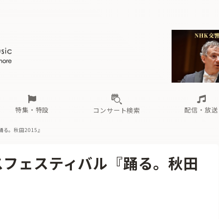
ール
（毎月更新）
東
電子版（無料・月刊）
トピックス
関西
フェスタサマーミューザKAWASAKI 2026
北海道・東北
注目公演
配布場所
インタビュー
中部
定期購読
中国・四国
CD新譜
N響＆東響 《7つ
九州・沖縄
書籍近刊
ロが推す！間違いないオーケストラコンサート
過去の特集
の先と
ブ配信スケジュール
さ
オーケストラの楽屋から
た
な
有料ライブ配信スケジュール
は
ま
や
海の向こうの音楽家
ら
わ
Aからの
載
特集・特設
配信・放送
コンサート検索
る。秋田2015』
ール
（毎月更新）
東
電子版（無料・月刊）
トピックス
関西
フェスタサマーミューザKAWASAKI 2026
北海道・東北
注目公演
配布場所
インタビュー
中部
定期購読
中国・四国
CD新譜
N響＆東響 《7つ
九州・沖縄
書籍近刊
スフェスティバル『踊る。秋田
ロが推す！間違いないオーケストラコンサート
過去の特集
の先と
ブ配信スケジュール
さ
オーケストラの楽屋から
た
な
有料ライブ配信スケジュール
は
ま
や
海の向こうの音楽家
ら
わ
Aからの
載