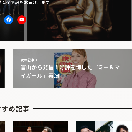
ク音楽情報をお届けします
itter
facebook
Youtube
次の記事
富山から発信！好評を博した『ミー＆マ
イガール』再演
すすめ記事