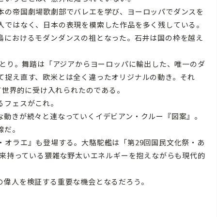
本の帝国劇場歌劇部でバレエを学び、ヨーロッパでダンスを
入ではなく、日本の表現を模索した作品を多く残している。
島におけるモダンダンスの祖となった。石井は国の枠を越え
ひとり。舞踏は「アジアからヨーロッパに輸出した、唯一のダ
て捉え直す、欧米とは全く違ったオリジナルの動き。それ
って世界的に受け入れられたのである。
るフェスがこれ。
動きが続々と連なっていくイデビアン・クルー『図案』。
線だ。
オラエ』も登場する。大駱駝艦は「第29回国民文化祭・あ
本来持っている猥雑な野太いエネルギーを抱えながらも現代的
の偉人を検証する重要な機会となるだろう。