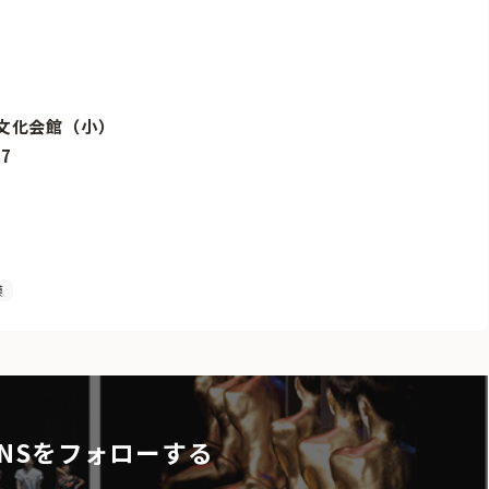
田市文化会館（小）
37
漠
NSをフォローする