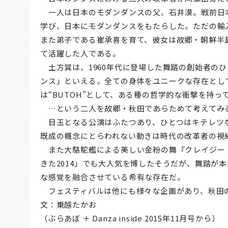
一人は日本のモダンダンスの父、石井漠。戦前日
学び、日本にモダンダンスをもたらした。ただの輸
また弟子である崔承喜を育て、彼女は故郷・朝鮮半
て活躍した人である。
土方巽は、1960年代に登場した舞踏の創始者の
ンス」といえる。全ての身体をユニークな存在とし
は“BUTOH”として、ある種の哲学的な衝撃を持
…という二人を故郷・秋田であらためて考えてみ
目玉となる公演はふたつあり、ひとつはキテレツな
既成の概念にとらわれない動きは時代の改革者の視
また大駱駝艦による美しい金粉の舞『クレイジー・
きた2014」でも大人気を博したそうだが、舞踏が
な感覚を融合させている希有な存在だ。
フェスティバルは他にも様々な企画があり、秋田
文：乗越たかお
（ぶらあぼ ＋ Danza inside 2015年11月号から）