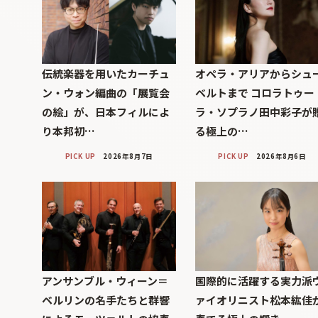
伝統楽器を用いたカーチュ
オペラ・アリアからシュ
ン・ウォン編曲の「展覧会
ベルトまで コロラトゥー
の絵」が、日本フィルによ
ラ・ソプラノ田中彩子が
り本邦初…
る極上の…
PICK UP
2026年8月7日
PICK UP
2026年8月6日
アンサンブル・ウィーン＝
国際的に活躍する実力派
ベルリンの名手たちと群響
ァイオリニスト松本紘佳