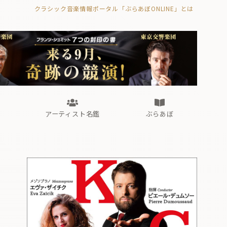
クラシック音楽情報ポータル「ぶらあぼONLINE」とは
の封印の書》
海外公演
FROM編集部
眺望
ぶらあぼブラス！
フォルテピアノ・オデッセイ
アーティスト名鑑
ぶらあぼ
の封印の書》
海外公演
FROM編集部
眺望
ぶらあぼブラス！
フォルテピアノ・オデッセイ