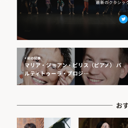
最新のクラシッ
Tw
前の記事
マリア・ジョアン・ピリス（ピアノ） パ
ルティトゥーラ・プロジ…
お