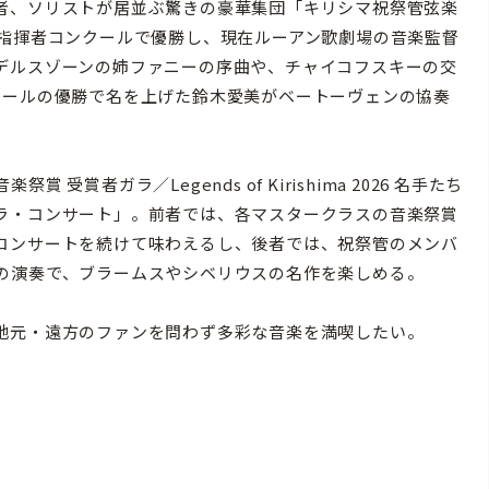
者、ソリストが居並ぶ驚きの豪華集団「キリシマ祝祭管弦楽
ン指揮者コンクールで優勝し、現在ルーアン歌劇場の音楽監督
デルスゾーンの姉ファニーの序曲や、チャイコフスキーの交
クールの優勝で名を上げた鈴木愛美がベートーヴェンの協奏
者ガラ／Legends of Kirishima 2026 名手たち
ラ・コンサート」。前者では、各マスタークラスの音楽祭賞
コンサートを続けて味わえるし、後者では、祝祭管のメンバ
の演奏で、ブラームスやシベリウスの名作を楽しめる。
地元・遠方のファンを問わず多彩な音楽を満喫したい。