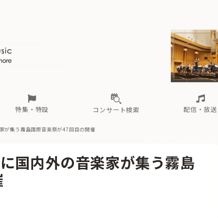
ール
（毎月更新）
東
電子版（無料・月刊）
トピックス
関西
フェスタサマーミューザKAWASAKI 2026
北海道・東北
注目公演
配布場所
インタビュー
中部
定期購読
中国・四国
CD新譜
N響＆東響 《7つ
九州・沖縄
書籍近刊
ロが推す！間違いないオーケストラコンサート
過去の特集
の先と
ブ配信スケジュール
さ
オーケストラの楽屋から
た
な
有料ライブ配信スケジュール
は
ま
や
海の向こうの音楽家
ら
わ
Aからの
載
特集・特設
配信・放送
コンサート検索
家が集う霧島国際音楽祭が47回目の開催
ール
（毎月更新）
東
電子版（無料・月刊）
トピックス
関西
フェスタサマーミューザKAWASAKI 2026
北海道・東北
注目公演
配布場所
インタビュー
中部
定期購読
中国・四国
CD新譜
N響＆東響 《7つ
九州・沖縄
書籍近刊
場に国内外の音楽家が集う霧島
ロが推す！間違いないオーケストラコンサート
過去の特集
の先と
ブ配信スケジュール
さ
オーケストラの楽屋から
た
な
有料ライブ配信スケジュール
は
ま
や
海の向こうの音楽家
ら
わ
Aからの
催
載