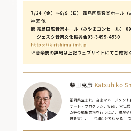
7/24（金）～8/9（日） 霧島国際音楽ホー
神宮 他
問 霧島国際音楽ホール（みやまコンセール） 0995
ジェスク音楽文化振興会03-3499-4530
https://kirishima-imf.jp
※音楽祭の詳細は上記ウェブサイトにてご確認
柴田克彦
Katsuhiko Sh
福岡県生まれ。音楽マネージメント
サート・プログラム、Web、宣伝
ム等の編集業務を行うほか、講演や
日新書）、 『1曲1分でわかる！