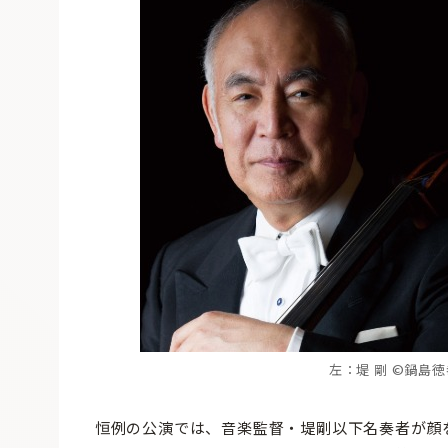
左：堤 剛 ©鍋島
恒例の公演では、音楽監督・堤剛以下名奏者が顔