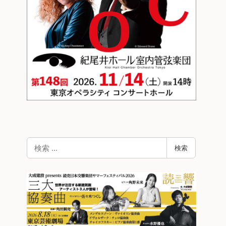
検
検索
索