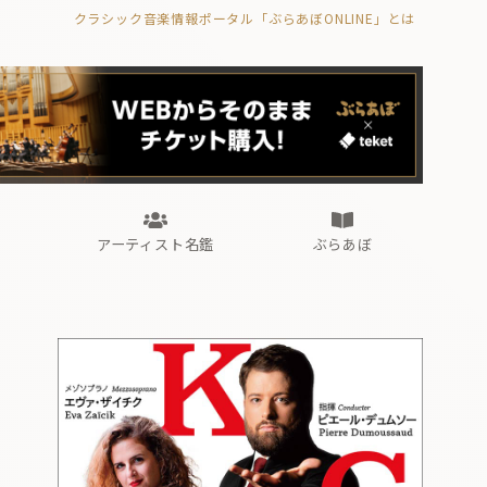
クラシック音楽情報ポータル「ぶらあぼONLINE」とは
の封印の書》
海外公演
FROM編集部
眺望
ぶらあぼブラス！
フォルテピアノ・オデッセイ
アーティスト名鑑
ぶらあぼ
の封印の書》
海外公演
FROM編集部
眺望
ぶらあぼブラス！
フォルテピアノ・オデッセイ