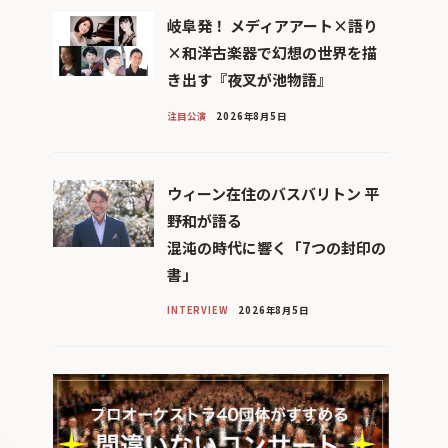
岐阜発！ メディアアート×語り
×和洋古楽器で幻想の世界を描
き出す『夜叉が池物語』
注目公演
2026年8月5日
ウィーン在住のバスバリトン 平
野和が語る
混沌の時代に響く「7つの封印の
書」
INTERVIEW
2026年8月5日