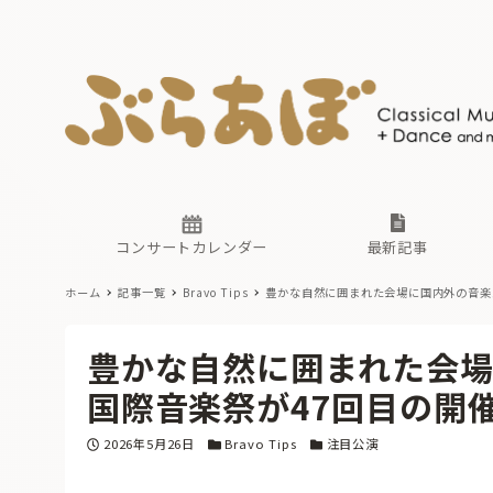
ニュース
ヤマハホ
番組一覧
東京・関
ぶらあぼ
現場のプ
古楽とそ
無料ライ
あ
か
過去の連
コンサートカレンダー
最新記事
ホーム
記事一覧
Bravo Tips
豊かな自然に囲まれた会場に国内外の音楽
ニュース
ヤマハホ
番組一覧
東京・関
ぶらあぼ
豊かな自然に囲まれた会
現場のプ
古楽とそ
無料ライ
あ
か
国際音楽祭が47回目の開
過去の連
投稿日
カテゴリー
カテゴリー
2026年5月26日
Bravo Tips
注目公演