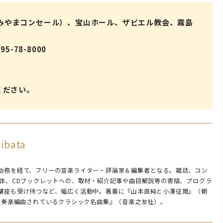
ル（みやまコンセール）、宝山ホール、ザビエル教会、霧島
-78-8000
ください。
ibata
勤務を経て、フリーの音楽ライター・評論家＆編集者となる。雑誌、コン
媒体、CDブックレットへの、取材・紹介記事や曲目解説等の寄稿、プログラ
講座も受け持つなど、幅広く活動中。著書に『山本直純と小澤征爾』（朝
 吹奏楽編曲されているクラシック名曲集』（音楽之友社）。