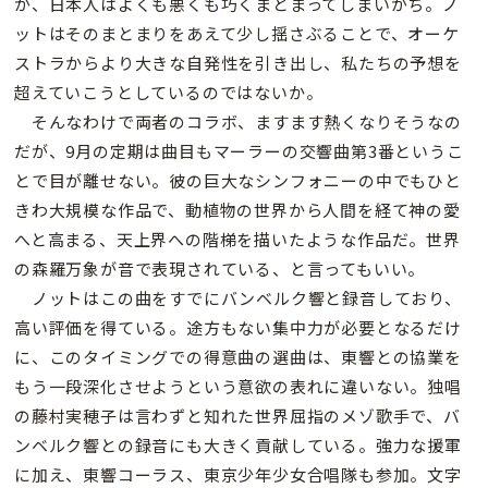
が、日本人はよくも悪くも巧くまとまってしまいがち。ノ
ットはそのまとまりをあえて少し揺さぶることで、オーケ
ストラからより大きな自発性を引き出し、私たちの予想を
超えていこうとしているのではないか。
そんなわけで両者のコラボ、ますます熱くなりそうなの
だが、9月の定期は曲目もマーラーの交響曲第3番というこ
とで目が離せない。彼の巨大なシンフォニーの中でもひと
きわ大規模な作品で、動植物の世界から人間を経て神の愛
へと高まる、天上界への階梯を描いたような作品だ。世界
の森羅万象が音で表現されている、と言ってもいい。
ノットはこの曲をすでにバンベルク響と録音しており、
高い評価を得ている。途方もない集中力が必要となるだけ
に、このタイミングでの得意曲の選曲は、東響との協業を
もう一段深化させようという意欲の表れに違いない。独唱
の藤村実穂子は言わずと知れた世界屈指のメゾ歌手で、バ
ンベルク響との録音にも大きく貢献している。強力な援軍
に加え、東響コーラス、東京少年少女合唱隊も参加。文字