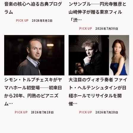
音楽の核心へ迫る古典プログ
ンサンブル──円光寺雅彦と
ラム
山崎伸子が贈る東京フィル
「渋…
PICK UP
2026年8月1日
PICK UP
2026年7月30日
シモン・トルプチェスキがヤ
大注目のヴィオラ奏者 ファイ
マハホール初登場──初来日
ト・ヘルテンシュタインが日
から20年、円熟のピアニズ
経ホールでリサイタルを開
ム…
催…
PICK UP
2026年7月28日
PICK UP
2026年7月28日