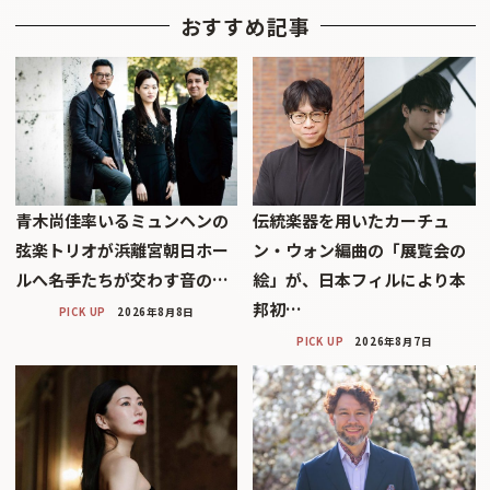
おすすめ記事
青木尚佳率いるミュンヘンの
伝統楽器を用いたカーチュ
弦楽トリオが浜離宮朝日ホー
ン・ウォン編曲の「展覧会の
ルへ――名手たちが交わす音の…
絵」が、日本フィルにより本
邦初…
PICK UP
2026年8月8日
PICK UP
2026年8月7日