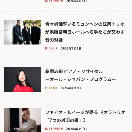
INTERVIEW
2026年8月9日
青木尚佳率いるミュンヘンの弦楽トリオ
が浜離宮朝日ホールへ――名手たちが交わす
音の対話
PICK UP
2026年8月8日
桑原志織 ピアノ・リサイタル
－オール・ショパン・プログラム－
Pick Up
2026年8月7日
ファビオ・ルイージが語る 《オラトリオ
「7つの封印の書」》
INTERVIEW
2026年8月7日