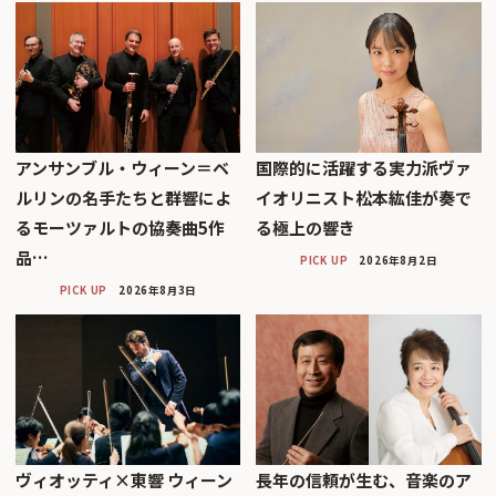
アンサンブル・ウィーン＝ベ
国際的に活躍する実力派ヴァ
ルリンの名手たちと群響によ
イオリニスト松本紘佳が奏で
るモーツァルトの協奏曲5作
る極上の響き
品…
PICK UP
2026年8月2日
PICK UP
2026年8月3日
ヴィオッティ×東響 ウィーン
長年の信頼が生む、音楽のア