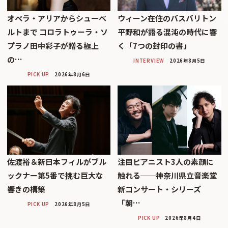
オペラ・アリアからシューベ
ウィーン在住のバスバリトン
ルトまで コロラトゥーラ・ソ
平野和が語る混沌の時代に響
プラノ田中彩子が贈る極上
く「7つの封印の書」
の…
INTERVIEW
2026年8月5日
PICK UP
2026年8月6日
佐渡裕＆新日本フィルがブル
注目ピアニスト3人の素顔に
ックナー第5番で挑む巨大な
触れる──神奈川県立音楽堂
響きの構築
新コンサート・シリーズ
「朝…
PICK UP
2026年8月5日
PICK UP
2026年8月4日