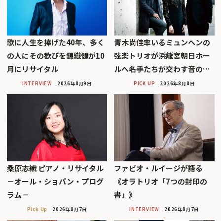
歌に人生を捧げた40年、多く
青木尚佳率いるミュンヘンの
の人にその歓びを錦織健が10
弦楽トリオが浜離宮朝日ホー
月にリサイタル
ルへ――名手たちが交わす音の…
INTERVIEW
2026年8月9日
PICK UP
2026年8月8日
桑原志織 ピアノ・リサイタル
ファビオ・ルイージが語る
－オール・ショパン・プログ
《オラトリオ「7つの封印の
ラム－
書」》
Pick Up
2026年8月7日
INTERVIEW
2026年8月7日