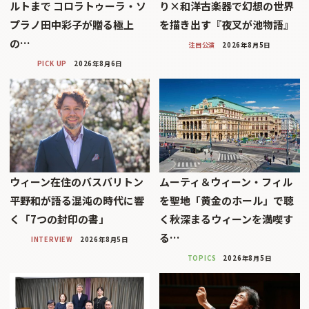
ルトまで コロラトゥーラ・ソ
り×和洋古楽器で幻想の世界
プラノ田中彩子が贈る極上
を描き出す『夜叉が池物語』
の…
注目公演
2026年8月5日
PICK UP
2026年8月6日
ウィーン在住のバスバリトン
ムーティ＆ウィーン・フィル
平野和が語る混沌の時代に響
を聖地「黄金のホール」で聴
く「7つの封印の書」
く秋深まるウィーンを満喫す
る…
INTERVIEW
2026年8月5日
TOPICS
2026年8月5日