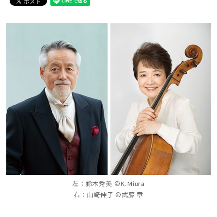
左：鈴木秀美 ©K.Miura
右：山崎伸子 ©武藤 章