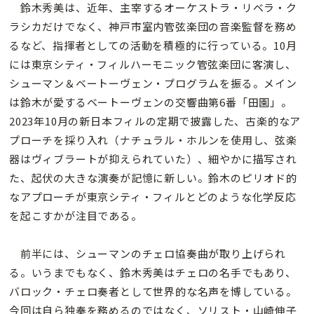
鈴木秀美は、近年、主宰するオーケストラ・リベラ・ク
ラシカだけでなく、神戸市室内管弦楽団の音楽監督を務め
るなど、指揮者としての活動を積極的に行っている。10月
には東京シティ・フィルハーモニック管弦楽団に客演し、
シューマン＆ベートーヴェン・プログラムを振る。メイン
は鈴木が愛するベートーヴェンの交響曲第6番「田園」。
2023年10月の新日本フィルの定期で披露した、古楽的なア
プローチを採り入れ（ナチュラル・ホルンを使用し、弦楽
器はヴィブラートが抑えられていた）、細やかに描写され
た、起伏の大きな演奏が記憶に新しい。鈴木のピリオド的
なアプローチが東京シティ・フィルとどのような化学反応
を起こすかが注目である。
前半には、シューマンのチェロ協奏曲が取り上げられ
る。いうまでもなく、鈴木秀美はチェロの名手でもあり、
バロック・チェロ奏者として世界的な名声を博している。
今回は自ら独奏を務めるのではなく、ソリスト・山崎伸子