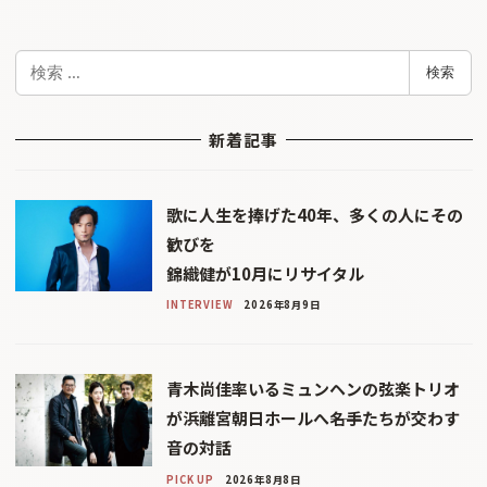
検
検索
索
新着記事
歌に人生を捧げた40年、多くの人にその
歓びを
錦織健が10月にリサイタル
INTERVIEW
2026年8月9日
青木尚佳率いるミュンヘンの弦楽トリオ
が浜離宮朝日ホールへ――名手たちが交わす
音の対話
PICK UP
2026年8月8日