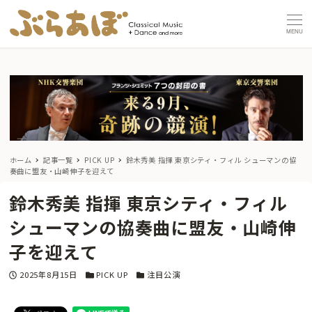
MENU
ホーム
記事一覧
PICK UP
鈴木秀美 指揮 東京シティ・フィル
シューマンの協
奏曲に盟友・山崎伸子を迎えて
鈴木秀美 指揮 東京シティ・フィル
シューマンの協奏曲に盟友・山崎伸
子を迎えて
投稿日
カテゴリー
カテゴリー
2025年8月15日
PICK UP
注目公演