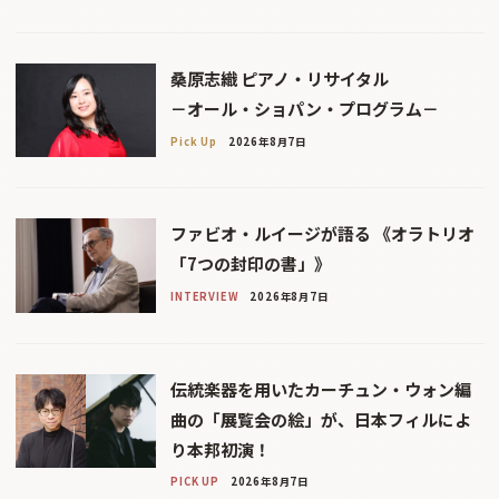
桑原志織 ピアノ・リサイタル
－オール・ショパン・プログラム－
Pick Up
2026年8月7日
ファビオ・ルイージが語る 《オラトリオ
「7つの封印の書」》
INTERVIEW
2026年8月7日
伝統楽器を用いたカーチュン・ウォン編
曲の「展覧会の絵」が、日本フィルによ
り本邦初演！
PICK UP
2026年8月7日