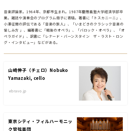
音楽評論家。1964年、京都市生まれ。1987年慶應義塾大学経済学部卒
業。雑誌や演奏会のプログラム冊子に寄稿。著書に「トスカニーニ」、
小澤征爾の評伝である「音楽の旅人」、「いまどきのクラシック音楽の
愉しみ方 」、編著書に「戦後のオペラ」、「バロック・オペラ」、「オ
ペラガイド」、訳書に「レナード・バーンスタイン ザ・ラスト・ロン
グ・インタビュー」などがある。
山崎伸子（チェロ）Nobuko
Yamazaki, cello
ebravo.jp
東京シティ・フィルハーモニッ
ク管弦楽団