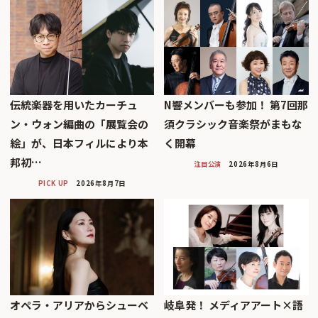
伝統楽器を用いたカーチュ
N響メンバーも参加！ 第7回那
ン・ウォン編曲の「展覧会の
須クラシック音楽祭がまもな
絵」が、日本フィルにより本
く開幕
邦初…
注目公演
2026年8月6日
PICK UP
2026年8月7日
オペラ・アリアからシューベ
岐阜発！ メディアアート×語