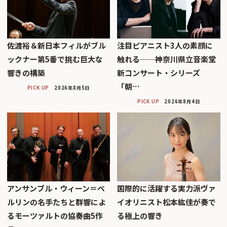
佐渡裕＆新日本フィルがブル
注目ピアニスト3人の素顔に
ックナー第5番で挑む巨大な
触れる──神奈川県立音楽堂
響きの構築
新コンサート・シリーズ
「朝…
PICK UP
2026年8月5日
PICK UP
2026年8月4日
アンサンブル・ウィーン＝ベ
国際的に活躍する実力派ヴァ
ルリンの名手たちと群響によ
イオリニスト松本紘佳が奏で
るモーツァルトの協奏曲5作
る極上の響き