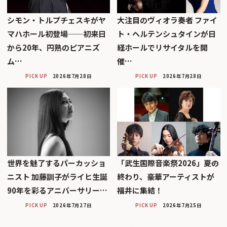
シモン・トルプチェスキがヤ
大注目のヴィオラ奏者 ファイ
マハホール初登場──初来日
ト・ヘルテンシュタインが日
から20年、円熟のピアニズ
経ホールでリサイタルを開
ム…
催…
PICK UP
2026年7月28日
PICK UP
2026年7月28日
世界を魅了するパーカッショ
「武生国際音楽祭2026」――夏の
ニスト 加藤訓子がライヒ生誕
終わり、豪華アーティストが
90年を彩るアニバーサリー…
福井に集結！
PICK UP
2026年7月27日
PICK UP
2026年7月25日