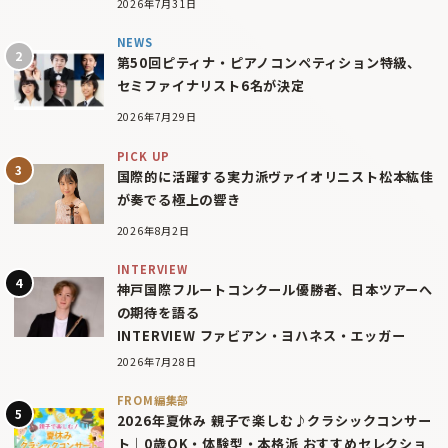
2026年7月31日
NEWS
第50回ピティナ・ピアノコンペティション特級、
セミファイナリスト6名が決定
2026年7月29日
PICK UP
国際的に活躍する実力派ヴァイオリニスト松本紘佳
が奏でる極上の響き
2026年8月2日
INTERVIEW
神戸国際フルートコンクール優勝者、日本ツアーへ
の期待を語る
INTERVIEW ファビアン・ヨハネス・エッガー
2026年7月28日
FROM編集部
2026年夏休み 親子で楽しむ♪クラシックコンサー
ト｜0歳OK・体験型・本格派 おすすめセレクショ