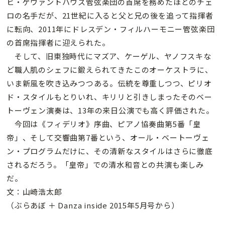
ヒ・ゲヴァントハウス管弦楽団の首席を務めたほどのチェ
ロの名手だが、21世紀に入ると父と兄の後を追って指揮者
に転向、2011年にドレスデン・フィルハーモニー管弦楽団
の首席指揮者に迎えられた。
そして、旧東独時代にマズア、ケーゲル、ヤノフスキな
ど職人肌のシェフに鍛えられてきたこのオーケストラに、
いま新風を吹き込みつつある。伝統を尊重しつつ、ピリオ
ド・スタイルもとりいれ、キリリと引きしまったそのベー
トーヴェン演奏は、13年の来日公演でも高く評価された。
今回は《フィデリオ》序曲、ピアノ協奏曲第5番「皇
帝」、そして交響曲第7番という、オール・ベートーヴェ
ン・プログラムだけに、その清新なスタイルはさらに徹底
されるだろう。「皇帝」での清水和音との共演も楽しみ
だ。
文：山崎浩太郎
（ぶらあぼ ＋ Danza inside 2015年5月号から）