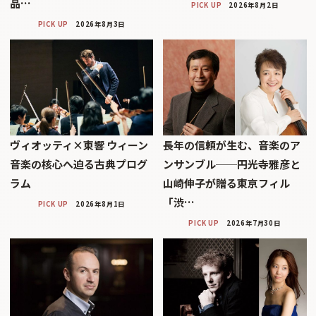
品…
PICK UP
2026年8月2日
PICK UP
2026年8月3日
ヴィオッティ×東響 ウィーン
長年の信頼が生む、音楽のア
音楽の核心へ迫る古典プログ
ンサンブル──円光寺雅彦と
ラム
山崎伸子が贈る東京フィル
「渋…
PICK UP
2026年8月1日
PICK UP
2026年7月30日