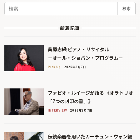
検
検索
索
新着記事
桑原志織 ピアノ・リサイタル
－オール・ショパン・プログラム－
Pick Up
2026年8月7日
ファビオ・ルイージが語る 《オラトリオ
「7つの封印の書」》
INTERVIEW
2026年8月7日
伝統楽器を用いたカーチュン・ウォン編