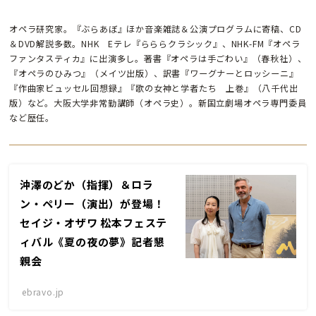
オペラ研究家。『ぶらあぼ』ほか音楽雑誌＆公演プログラムに寄稿、CD
＆DVD解説多数。NHK Eテレ『らららクラシック』、NHK-FM『オペラ
ファンタスティカ』に出演多し。著書『オペラは手ごわい』（春秋社）、
『オペラのひみつ』（メイツ出版）、訳書『ワーグナーとロッシーニ』
『作曲家ビュッセル回想録』『歌の女神と学者たち 上巻』（八千代出
版）など。大阪大学非常勤講師（オペラ史）。新国立劇場オペラ専門委員
など歴任。
沖澤のどか（指揮）＆ロラ
ン・ペリー（演出）が登場！
セイジ・オザワ 松本フェステ
ィバル《夏の夜の夢》記者懇
親会
ebravo.jp