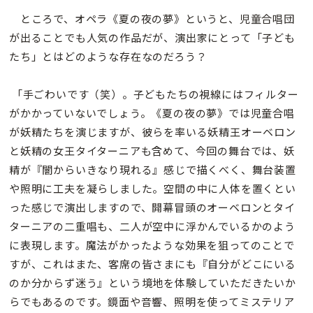
ところで、オペラ《夏の夜の夢》というと、児童合唱団
が出ることでも人気の作品だが、演出家にとって「子ども
たち」とはどのような存在なのだろう？
「手ごわいです（笑）。子どもたちの視線にはフィルター
がかかっていないでしょう。《夏の夜の夢》では児童合唱
が妖精たちを演じますが、彼らを率いる妖精王オーベロン
と妖精の女王タイターニアも含めて、今回の舞台では、妖
精が『闇からいきなり現れる』感じで描くべく、舞台装置
や照明に工夫を凝らしました。空間の中に人体を置くとい
った感じで演出しますので、開幕冒頭のオーベロンとタイ
ターニアの二重唱も、二人が空中に浮かんでいるかのよう
に表現します。魔法がかったような効果を狙ってのことで
すが、これはまた、客席の皆さまにも『自分がどこにいる
のか分からず迷う』という境地を体験していただきたいか
らでもあるのです。鏡面や音響、照明を使ってミステリア