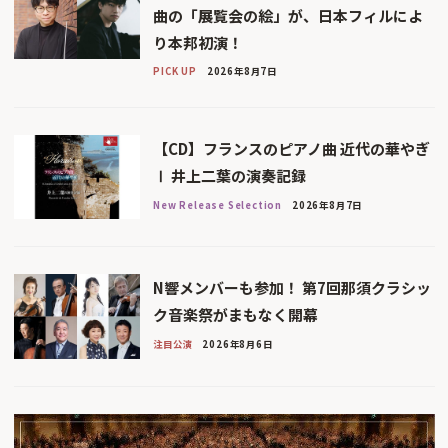
曲の「展覧会の絵」が、日本フィルによ
り本邦初演！
PICK UP
2026年8月7日
【CD】フランスのピアノ曲 近代の華やぎ
Ⅰ 井上二葉の演奏記録
New Release Selection
2026年8月7日
N響メンバーも参加！ 第7回那須クラシッ
ク音楽祭がまもなく開幕
注目公演
2026年8月6日