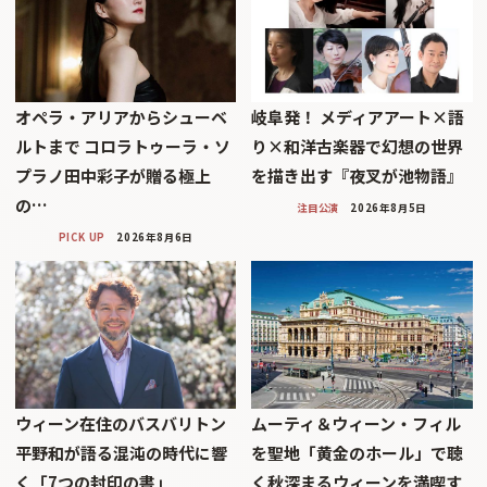
オペラ・アリアからシューベ
岐阜発！ メディアアート×語
ルトまで コロラトゥーラ・ソ
り×和洋古楽器で幻想の世界
プラノ田中彩子が贈る極上
を描き出す『夜叉が池物語』
の…
注目公演
2026年8月5日
PICK UP
2026年8月6日
ウィーン在住のバスバリトン
ムーティ＆ウィーン・フィル
平野和が語る混沌の時代に響
を聖地「黄金のホール」で聴
く「7つの封印の書」
く秋深まるウィーンを満喫す