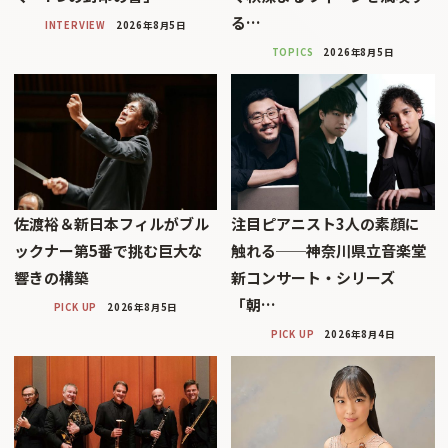
る…
INTERVIEW
2026年8月5日
TOPICS
2026年8月5日
佐渡裕＆新日本フィルがブル
注目ピアニスト3人の素顔に
ックナー第5番で挑む巨大な
触れる──神奈川県立音楽堂
響きの構築
新コンサート・シリーズ
「朝…
PICK UP
2026年8月5日
PICK UP
2026年8月4日