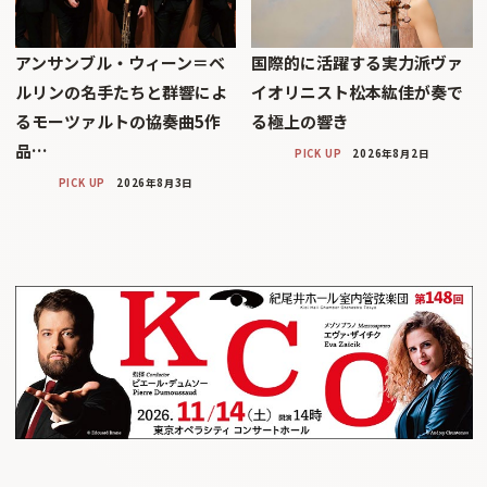
アンサンブル・ウィーン＝ベ
国際的に活躍する実力派ヴァ
ルリンの名手たちと群響によ
イオリニスト松本紘佳が奏で
るモーツァルトの協奏曲5作
る極上の響き
品…
PICK UP
2026年8月2日
PICK UP
2026年8月3日