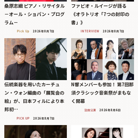
桑原志織 ピアノ・リサイタル
ファビオ・ルイージが語る
－オール・ショパン・プログ
《オラトリオ「7つの封印の
ラム－
書」》
Pick Up
2026年8月7日
INTERVIEW
2026年8月7日
伝統楽器を用いたカーチュ
N響メンバーも参加！ 第7回那
ン・ウォン編曲の「展覧会の
須クラシック音楽祭がまもな
絵」が、日本フィルにより本
く開幕
邦初…
注目公演
2026年8月6日
PICK UP
2026年8月7日