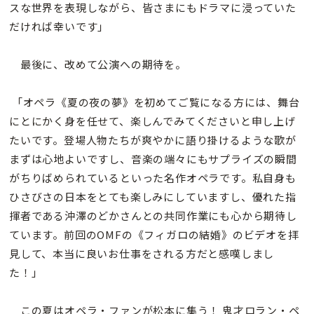
スな世界を表現しながら、皆さまにもドラマに浸っていた
だければ幸いです」
最後に、改めて公演への期待を。
「オペラ《夏の夜の夢》を初めてご覧になる方には、舞台
にとにかく身を任せて、楽しんでみてくださいと申し上げ
たいです。登場人物たちが爽やかに語り掛けるような歌が
まずは心地よいですし、音楽の端々にもサプライズの瞬間
がちりばめられているといった名作オペラです。私自身も
ひさびさの日本をとても楽しみにしていますし、優れた指
揮者である沖澤のどかさんとの共同作業にも心から期待し
ています。前回のOMFの《フィガロの結婚》のビデオを拝
見して、本当に良いお仕事をされる方だと感嘆しまし
た！」
この夏はオペラ・ファンが松本に集う！ 鬼才ロラン・ペ