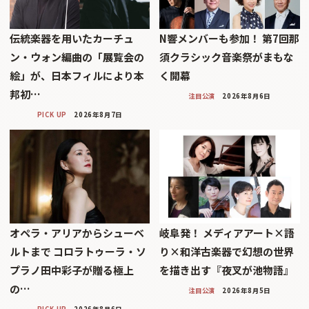
伝統楽器を用いたカーチュ
N響メンバーも参加！ 第7回那
ン・ウォン編曲の「展覧会の
須クラシック音楽祭がまもな
絵」が、日本フィルにより本
く開幕
邦初…
注目公演
2026年8月6日
PICK UP
2026年8月7日
オペラ・アリアからシューベ
岐阜発！ メディアアート×語
ルトまで コロラトゥーラ・ソ
り×和洋古楽器で幻想の世界
プラノ田中彩子が贈る極上
を描き出す『夜叉が池物語』
の…
注目公演
2026年8月5日
PICK UP
2026年8月6日