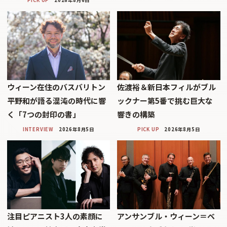
ウィーン在住のバスバリトン
佐渡裕＆新日本フィルがブル
平野和が語る混沌の時代に響
ックナー第5番で挑む巨大な
く「7つの封印の書」
響きの構築
INTERVIEW
2026年8月5日
PICK UP
2026年8月5日
注目ピアニスト3人の素顔に
アンサンブル・ウィーン＝ベ