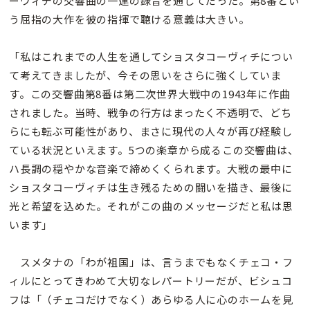
ーヴィチの交響曲の一連の録音を通じてだった。第8番とい
う屈指の大作を彼の指揮で聴ける意義は大きい。
「私はこれまでの人生を通してショスタコーヴィチについ
て考えてきましたが、今その思いをさらに強くしていま
す。この交響曲第8番は第二次世界大戦中の1943年に作曲
されました。当時、戦争の行方はまったく不透明で、どち
らにも転ぶ可能性があり、まさに現代の人々が再び経験し
ている状況といえます。5つの楽章から成るこの交響曲は、
ハ長調の穏やかな音楽で締めくくられます。大戦の最中に
ショスタコーヴィチは生き残るための闘いを描き、最後に
光と希望を込めた。それがこの曲のメッセージだと私は思
います」
スメタナの「わが祖国」は、言うまでもなくチェコ・フ
ィルにとってきわめて大切なレパートリーだが、ビシュコ
フは「（チェコだけでなく）あらゆる人に心のホームを見