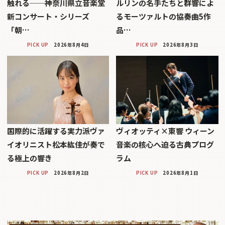
触れる──神奈川県立音楽堂
ルリンの名手たちと群響によ
新コンサート・シリーズ
るモーツァルトの協奏曲5作
「朝…
品…
PICK UP
2026年8月4日
PICK UP
2026年8月3日
国際的に活躍する実力派ヴァ
ヴィオッティ×東響 ウィーン
イオリニスト松本紘佳が奏で
音楽の核心へ迫る古典プログ
る極上の響き
ラム
PICK UP
2026年8月2日
PICK UP
2026年8月1日