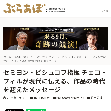
MENU
ホーム
記事一覧
INTERVIEW
セミヨン・ビシュコフ指揮 チェコ・フィルが現
代に伝える、作品の時代を超えたメッセージ
セミヨン・ビシュコフ指揮 チェコ・
フィルが現代に伝える、作品の時代
を超えたメッセージ
投稿日
カテゴリー
カテゴリー
カテゴリー
2025年6月18日
INTERVIEW
Pre-Stage=Prestige
注目公演