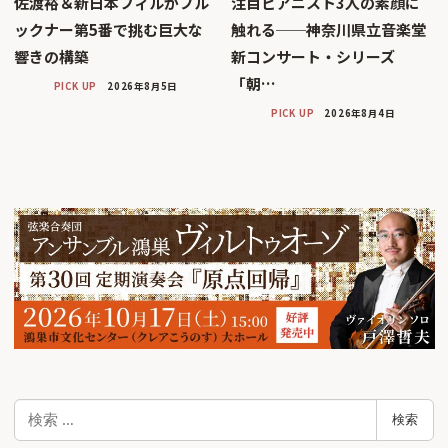
佐渡裕＆新日本フィルがブル
注目ピアニスト3人の素顔に
ックナー第5番で挑む巨大な
触れる──神奈川県立音楽堂
響きの構築
新コンサート・シリーズ
「朝…
PICK UP
2026年8月5日
PICK UP
2026年8月4日
検
検索
索