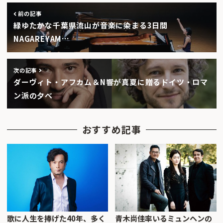
前の記事
緑ゆたかな千葉県流山が音楽に染まる3日間
NAGAREYAM…
次の記事
ダーヴィト・アフカム＆N響が真夏に贈るドイツ・ロマ
ン派の夕べ
おすすめ記事
歌に人生を捧げた40年、多く
青木尚佳率いるミュンヘンの