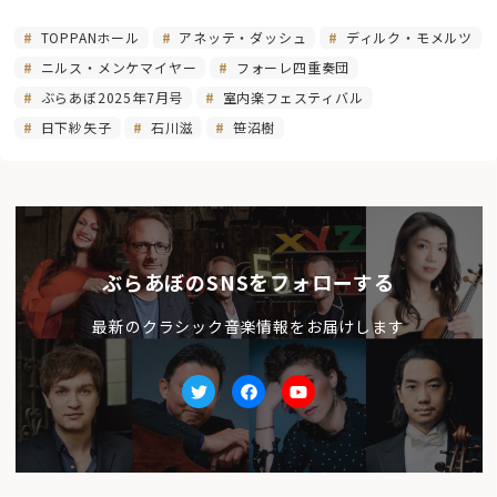
TOPPANホール
アネッテ・ダッシュ
ディルク・モメルツ
ニルス・メンケマイヤー
フォーレ四重奏団
ぶらあぼ2025年7月号
室内楽フェスティバル
日下紗矢子
石川滋
笹沼樹
ぶらあぼのSNSをフォローする
最新のクラシック音楽情報をお届けします
Twitter
facebook
Youtube