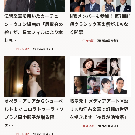
伝統楽器を用いたカーチュ
N響メンバーも参加！ 第7回那
ン・ウォン編曲の「展覧会の
須クラシック音楽祭がまもな
絵」が、日本フィルにより本
く開幕
邦初…
注目公演
2026年8月6日
PICK UP
2026年8月7日
オペラ・アリアからシューベ
岐阜発！ メディアアート×語
ルトまで コロラトゥーラ・ソ
り×和洋古楽器で幻想の世界
プラノ田中彩子が贈る極上
を描き出す『夜叉が池物語』
の…
注目公演
2026年8月5日
PICK UP
2026年8月6日