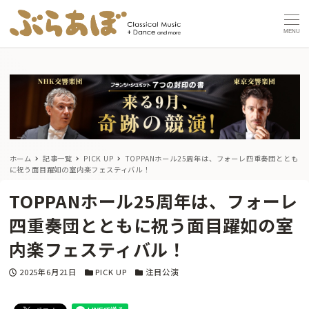
MENU
ホーム
記事一覧
PICK UP
TOPPANホール25周年は、フォーレ四重奏団ととも
に祝う面目躍如の室内楽フェスティバル！
TOPPANホール25周年は、フォーレ
四重奏団とともに祝う面目躍如の室
内楽フェスティバル！
投稿日
カテゴリー
カテゴリー
2025年6月21日
PICK UP
注目公演