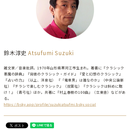
鈴木淳史
Atsufumi Suzuki
雑文家／音楽批評。1970年山形県寒河江市生まれ。著書に『クラシック
悪魔の辞典』『背徳のクラシック・ガイド』『愛と幻想のクラシック』
『占いの力』（以上、洋泉社） 『「電車男」は誰なのか』（中央公論新
社）『チラシで楽しむクラシック』（双葉社）『クラシックは斜めに聴
け！』（青弓社）ほか。共著に『村上春樹の100曲』（立東舎）などがあ
る。
https://bsky.app/profile/suzukiatsufmi.bsky.social