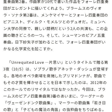
重奏曲第2番。作曲家が10代で書いた作品をフォーレ四重奏
団がエレガントに描いてくれよう。ブラームスのヴィオ
ラ・ソナタ第2番は、メンケマイヤーとフォーレ四重奏団の
ピアニスト、ディルク・モメルツとのデュオだ。ミュンヘ
ン大学の同僚で、親しい間柄だという2人の共演も、この企
画の聴きどころの一つ。そして、シューマンのピアノ五重
奏曲。日下紗矢子が加わることで、フォーレ四重奏団がい
かなる化学変化を起こすか。
「Unrequited Love —片思い」というタイトルで贈る第
3夜（10/5）は、ソプラノ歌手アネッテ・ダッシュが登場す
る。各地のオペラ劇場を席捲したプリマドンナが、歌曲で
もその才質を輝かせることを日本で示したのは、2012年の
このホールでのリサイタルではなかったか。今回は、ブラ
ームスのピアノ四重奏曲第3番のあいまに、ワーグナーの
「ヴェーゼンドンク歌曲集」、マーラーの歌曲集「若き日
の歌」と「子どもの魔法の角笛」の抜粋曲をちりばめる。