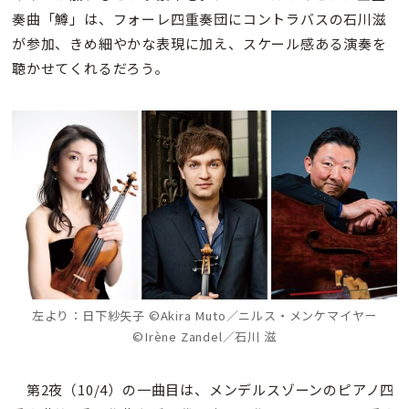
奏曲「鱒」は、フォーレ四重奏団にコントラバスの石川滋
が参加、きめ細やかな表現に加え、スケール感ある演奏を
聴かせてくれるだろう。
左より：日下紗矢子 ©Akira Muto／ニルス・メンケマイヤー
©Irène Zandel／石川 滋
第2夜（10/4）の一曲目は、メンデルスゾーンのピアノ四