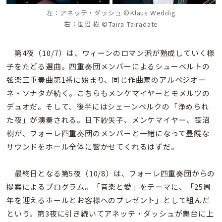
左：アネッテ・ダッシュ ©Klaus Weddig
右：笹沼 樹 ©Taira Tairadate
第4夜（10/7）は、ウィーンのロマン派が熟成していく様
子をたどる選曲。四重奏団メンバーによるシューベルトの
弦楽三重奏曲第1番に始まり、同じ作曲家のアルペジオー
ネ・ソナタが続く。こちらもメンケマイヤーとモメルツの
デュオだ。そして、後半にはシェーンベルクの「浄められ
た夜」が演奏される。日下紗矢子、メンケマイヤー、笹沼
樹が、フォーレ四重奏団のメンバーと一緒になって豊饒な
サウンドをホール全体に響かせてくれるはずだ。
最終日となる第5夜（10/8）は、フォーレ四重奏団からの
提案によるプログラム。「音楽と愛」をテーマに、「25周
年を迎えるホールとお客様へのプレゼント」として組んだ
という。第3夜に引き続いてアネッテ・ダッシュが舞台に上