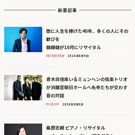
新着記事
歌に人生を捧げた40年、多くの人にその
歓びを
錦織健が10月にリサイタル
INTERVIEW
2026年8月9日
青木尚佳率いるミュンヘンの弦楽トリオ
が浜離宮朝日ホールへ――名手たちが交わす
音の対話
PICK UP
2026年8月8日
桑原志織 ピアノ・リサイタル