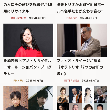
の人にその歓びを錦織健が10
弦楽トリオが浜離宮朝日ホー
月にリサイタル
ルへ――名手たちが交わす音の…
INTERVIEW
2026年8月9日
PICK UP
2026年8月8日
桑原志織 ピアノ・リサイタル
ファビオ・ルイージが語る
－オール・ショパン・プログ
《オラトリオ「7つの封印の
ラム－
書」》
Pick Up
2026年8月7日
INTERVIEW
2026年8月7日