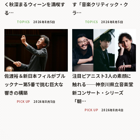
く秋深まるウィーンを満喫す
す「音楽クリティック・ク
る…
ラ…
TOPICS
2026年8月5日
TOPICS
2026年8月5日
佐渡裕＆新日本フィルがブル
注目ピアニスト3人の素顔に
ックナー第5番で挑む巨大な
触れる──神奈川県立音楽堂
響きの構築
新コンサート・シリーズ
「朝…
PICK UP
2026年8月5日
PICK UP
2026年8月4日