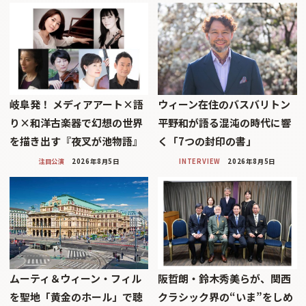
岐阜発！ メディアアート×語
ウィーン在住のバスバリトン
り×和洋古楽器で幻想の世界
平野和が語る混沌の時代に響
を描き出す『夜叉が池物語』
く「7つの封印の書」
注目公演
2026年8月5日
INTERVIEW
2026年8月5日
ムーティ＆ウィーン・フィル
阪哲朗・鈴木秀美らが、関西
を聖地「黄金のホール」で聴
クラシック界の“いま”をしめ