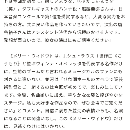
トは今回が初めて。嬉しいような、恥ずかしいような
（笑）。ダブルキャストのハンナ役・船越亜弥さんは、日
本音楽コンクールで第1位を受賞するなど、大変な実力をお
持ちの方。共に良い作品を作っていきたいです。演出の唐
谷裕子さんはアシスタント時代から信頼のおける方です。
発想が面白いので、彼女の演出にもご期待ください」
《メリー・ウィドウ》は、J.シュトラウスⅡ世作曲《こ
うもり》と並ぶウィンナ・オペレッタを代表する名作だけ
に、空前のブームだと言われるミュージカルのファンにも
刺さるに違いない。並河は「びわ湖ホールのオペラで阪芸
術監督とご一緒するのは今回が初めてで、楽しみにしてい
ます。全編、名曲揃いに加え、華やかな衣裳と煌びやかな
ステージ。私も大好きな作品なので、ぜひ会場でご覧くだ
さい」とコメント。自信に満ちた並河の表情からも、名演
になることは間違いなし。この《メリー・ウィドウ》だけ
は、見逃すわけにはいかない。