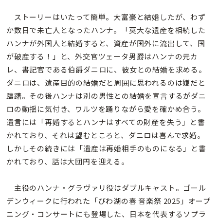
ストーリーはいたって簡単。大富豪と結婚したが、わず
か数日で未亡人となったハンナ。「莫大な遺産を相続した
ハンナが外国人と結婚すると、資産が国外に流出して、国
が破産する！」と、外交官ツェータ男爵はハンナの元カ
レ、書記官である伯爵ダニロに、彼女との結婚を求める。
ダニロは、遺産目的の結婚だと周囲に思われるのは嫌だと
躊躇。その後ハンナは別の男性との結婚を宣言するがダニ
ロの動揺に気付き、ワルツを踊りながら愛を確かめ合う。
遺言には「再婚するとハンナはすべての財産を失う」と書
かれており、それは望むところと、ダニロは喜んで求婚。
しかしその続きには「遺産は再婚相手のものになる」と書
かれており、話は大団円を迎える。
主役のハンナ・グラヴァリ役はダブルキャスト。ゴール
デンウィークに行われた「びわ湖の春 音楽祭 2025」オープ
ニング・コンサートにも登場した、日本を代表するソプラ