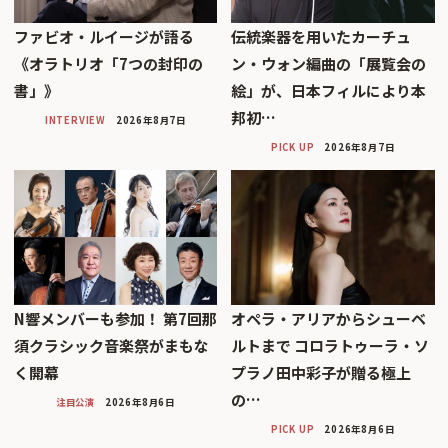
ファビオ・ルイージが語る
伝統楽器を用いたカーチュ
《オラトリオ「7つの封印の
ン・ウォン編曲の「展覧会の
書」》
絵」が、日本フィルにより本
邦初…
INTERVIEW
2026年8月7日
PICK UP
2026年8月7日
N響メンバーも参加！ 第7回那
オペラ・アリアからシューベ
須クラシック音楽祭がまもな
ルトまで コロラトゥーラ・ソ
く開幕
プラノ田中彩子が贈る極上
の…
注目公演
2026年8月6日
PICK UP
2026年8月6日