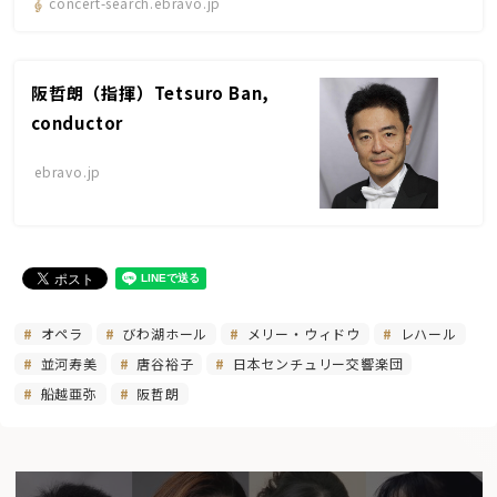
concert-search.ebravo.jp
阪哲朗（指揮）Tetsuro Ban,
conductor
ebravo.jp
オペラ
びわ湖ホール
メリー・ウィドウ
レハール
並河寿美
唐谷裕子
日本センチュリー交響楽団
船越亜弥
阪哲朗