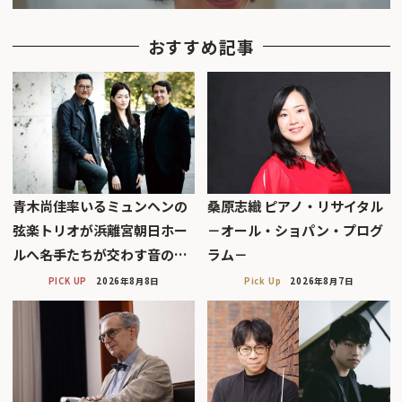
おすすめ記事
青木尚佳率いるミュンヘンの
桑原志織 ピアノ・リサイタル
弦楽トリオが浜離宮朝日ホー
－オール・ショパン・プログ
ルへ――名手たちが交わす音の…
ラム－
PICK UP
2026年8月8日
Pick Up
2026年8月7日