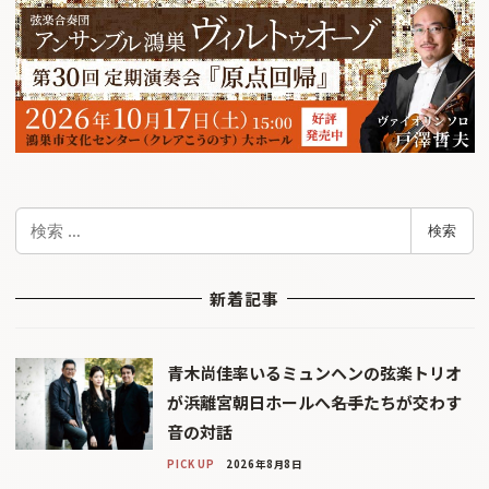
検
検索
索
新着記事
青木尚佳率いるミュンヘンの弦楽トリオ
が浜離宮朝日ホールへ――名手たちが交わす
音の対話
PICK UP
2026年8月8日