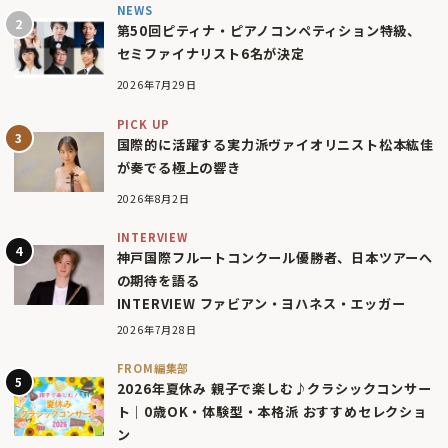
NEWS
第50回ピティナ・ピアノコンペティション特級、
セミファイナリスト6名が決定
2026年7月29日
PICK UP
国際的に活躍する実力派ヴァイオリニスト松本紘佳
が奏でる極上の響き
2026年8月2日
INTERVIEW
神戸国際フルートコンクール優勝者、日本ツアーへ
の期待を語る
INTERVIEW ファビアン・ヨハネス・エッガー
2026年7月28日
FROM編集部
2026年夏休み 親子で楽しむ♪クラシックコンサー
ト｜0歳OK・体験型・本格派 おすすめセレクショ
ン