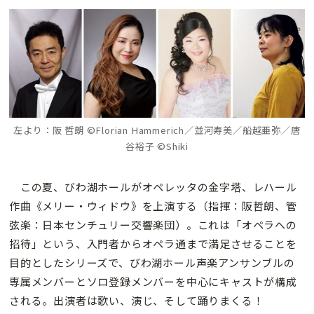
左より：阪 哲朗 ©Florian Hammerich／並河寿美／船越亜弥／唐
谷裕子 ©Shiki
この夏、びわ湖ホールがオペレッタの金字塔、レハール
作曲《メリー・ウィドウ》を上演する（指揮：阪哲朗、管
弦楽：日本センチュリー交響楽団）。これは「オペラへの
招待」という、入門者からオペラ通まで満足させることを
目的としたシリーズで、びわ湖ホール声楽アンサンブルの
専属メンバーとソロ登録メンバーを中心にキャストが構成
される。出演者は歌い、演じ、そして踊りまくる！