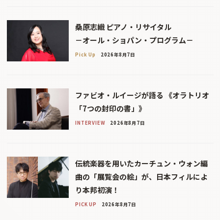
桑原志織 ピアノ・リサイタル
－オール・ショパン・プログラム－
Pick Up
2026年8月7日
ファビオ・ルイージが語る 《オラトリオ
「7つの封印の書」》
INTERVIEW
2026年8月7日
伝統楽器を用いたカーチュン・ウォン編
曲の「展覧会の絵」が、日本フィルによ
り本邦初演！
PICK UP
2026年8月7日