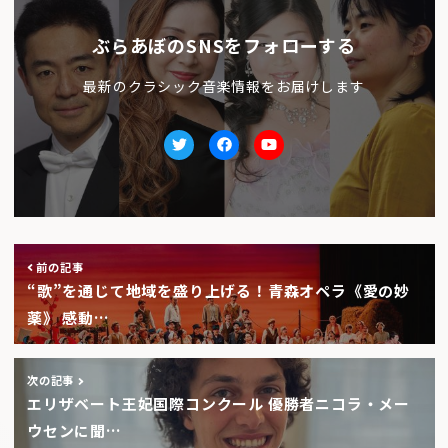
ぶらあぼのSNSをフォローする
最新のクラシック音楽情報をお届けします
Twitter
facebook
Youtube
前の記事
“歌”を通じて地域を盛り上げる！青森オペラ《愛の妙
薬》 感動…
次の記事
エリザベート王妃国際コンクール 優勝者ニコラ・メー
ウセンに聞…