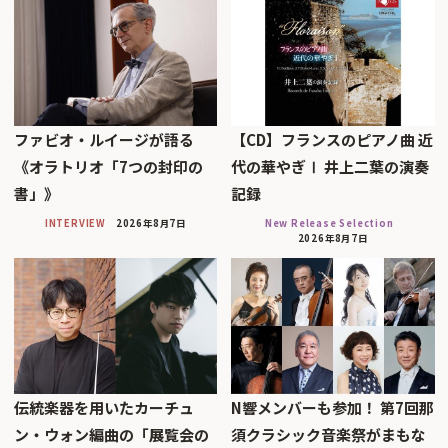
ファビオ・ルイージが語る
【CD】フランスのピアノ曲 近
《オラトリオ「7つの封印の
代の華やぎⅠ 井上二葉の演奏
書」》
記録
INTERVIEW
2026年8月7日
New Release Selection
2026年8月7日
伝統楽器を用いたカーチュ
N響メンバーも参加！ 第7回那
ン・ウォン編曲の「展覧会の
須クラシック音楽祭がまもな