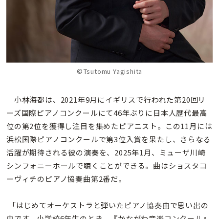
©Tsutomu Yagishita
小林海都は、2021年9月にイギリスで行われた第20回リ
ーズ国際ピアノコンクールにて46年ぶりに日本人歴代最高
位の第2位を獲得し注目を集めたピアニスト。この11月には
浜松国際ピアノコンクールで第3位入賞を果たし、さらなる
活躍が期待される彼の演奏を、2025年1月、ミューザ川崎
シンフォニーホールで聴くことができる。曲はショスタコ
ーヴィチのピアノ協奏曲第2番だ。
「はじめてオーケストラと弾いたピアノ協奏曲で思い出の
曲です。小学校6年生のとき、『かながわ音楽コンクール』