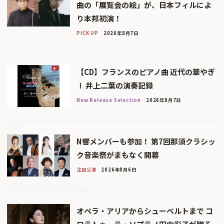
曲の「展覧会の絵」が、日本フィルによ
り本邦初演！
PICK UP
2026年8月7日
【CD】フランスのピアノ曲 近代の華やぎ
Ⅰ 井上二葉の演奏記録
New Release Selection
2026年8月7日
N響メンバーも参加！ 第7回那須クラシッ
ク音楽祭がまもなく開幕
注目公演
2026年8月6日
オペラ・アリアからシューベルトまで コ