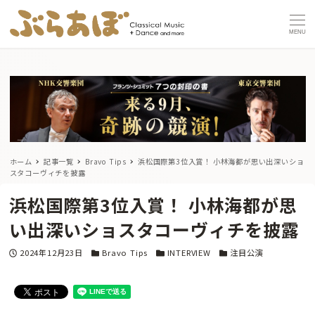
MENU
ホーム
記事一覧
Bravo Tips
浜松国際第3位入賞！ 小林海都が思い出深いショ
スタコーヴィチを披露
浜松国際第3位入賞！ 小林海都が思
い出深いショスタコーヴィチを披露
投稿日
カテゴリー
カテゴリー
カテゴリー
2024年12月23日
Bravo Tips
INTERVIEW
注目公演