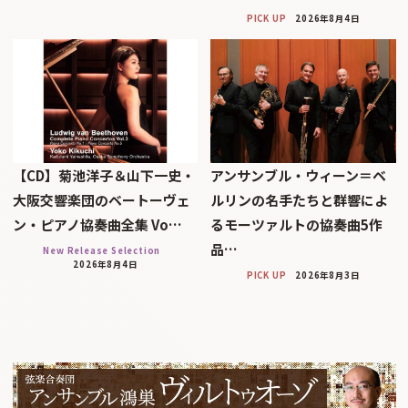
PICK UP
2026年8月4日
【CD】菊池洋子＆山下一史・
アンサンブル・ウィーン＝ベ
大阪交響楽団のベートーヴェ
ルリンの名手たちと群響によ
ン・ピアノ協奏曲全集 Vo…
るモーツァルトの協奏曲5作
品…
New Release Selection
2026年8月4日
PICK UP
2026年8月3日