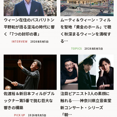
ウィーン在住のバスバリトン
ムーティ＆ウィーン・フィル
平野和が語る混沌の時代に響
を聖地「黄金のホール」で聴
く「7つの封印の書」
く秋深まるウィーンを満喫す
る…
INTERVIEW
2026年8月5日
TOPICS
2026年8月5日
佐渡裕＆新日本フィルがブル
注目ピアニスト3人の素顔に
ックナー第5番で挑む巨大な
触れる──神奈川県立音楽堂
響きの構築
新コンサート・シリーズ
「朝…
PICK UP
2026年8月5日