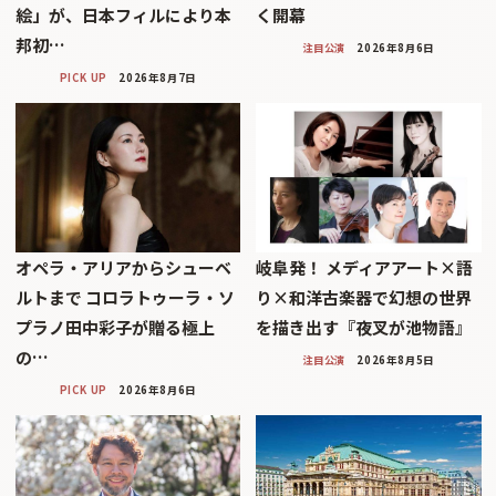
絵」が、日本フィルにより本
く開幕
邦初…
注目公演
2026年8月6日
PICK UP
2026年8月7日
オペラ・アリアからシューベ
岐阜発！ メディアアート×語
ルトまで コロラトゥーラ・ソ
り×和洋古楽器で幻想の世界
プラノ田中彩子が贈る極上
を描き出す『夜叉が池物語』
の…
注目公演
2026年8月5日
PICK UP
2026年8月6日