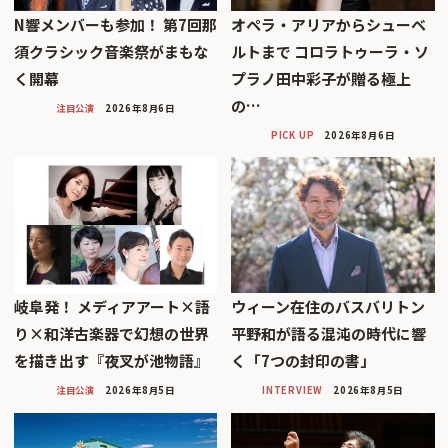
N響メンバーも参加！ 第7回那
オペラ・アリアからシューベ
須クラシック音楽祭がまもな
ルトまで コロラトゥーラ・ソ
く開幕
プラノ田中彩子が贈る極上
の…
注目公演
2026年8月6日
PICK UP
2026年8月6日
岐阜発！ メディアアート×語
ウィーン在住のバスバリトン
り×和洋古楽器で幻想の世界
平野和が語る混沌の時代に響
を描き出す『夜叉が池物語』
く「7つの封印の書」
注目公演
2026年8月5日
INTERVIEW
2026年8月5日