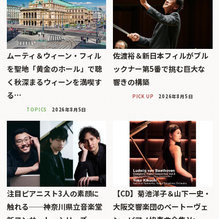
ムーティ＆ウィーン・フィル
佐渡裕＆新日本フィルがブル
を聖地「黄金のホール」で聴
ックナー第5番で挑む巨大な
く秋深まるウィーンを満喫す
響きの構築
る…
PICK UP
2026年8月5日
TOPICS
2026年8月5日
注目ピアニスト3人の素顔に
【CD】菊池洋子＆山下一史・
触れる──神奈川県立音楽堂
大阪交響楽団のベートーヴェ