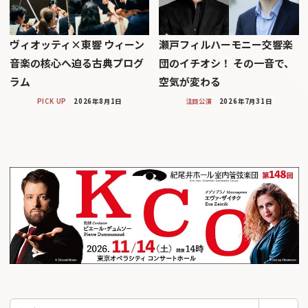
ヴィオッティ×東響 ウィーン
瀬戸フィルハーモニー交響楽
音楽の核心へ迫る古典プログ
団のイチオシ！ その一音で、
ラム
空気が変わる
PICK UP
2026年8月1日
注目公演
2026年7月31日
検