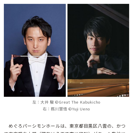
左：大井 駿 ©Great The Kabukicho
右：務川慧悟 ©Yuji Ueno
めぐろパーシモンホールは、東京都目黒区八雲の、かつ