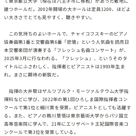
て東京都立大学（現在は八王子市に移転）があった敷地に
建つホールだ。2002年開場の大ホールは定員1200、ほどよ
い大きさでとても見やすく、聴きやすい。
この気持ちのよいホールで、チャイコフスキーのピアノ
協奏曲第1番と交響曲第6番「悲愴」という人気曲を読売日
本交響楽団が演奏する「フレッシュ名曲コンサート」が、
2025年3月に行なわれる。「フレッシュ」、というそのタ
イトルにふさわしく、指揮者とピアニストは1993年生ま
れ。まさに期待の新鋭だ。
指揮の大井駿はザルツブルク・モーツァルテウム大学指
揮科などに学び、2022年の第1回ひろしま国際指揮者コン
クールで第1位と細川賞を受賞。ピアニストとしても活躍す
る。また、ピアノの務川慧悟は東京藝術大学からパリ国立
高等音楽院に学んで、21年にエリザベート王妃国際音楽コ
ンクールで第3位を受賞している。