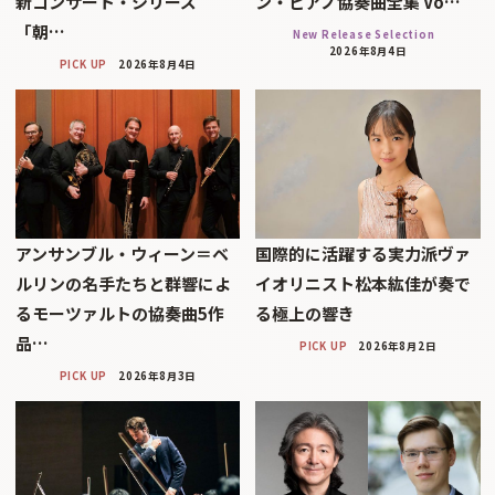
新コンサート・シリーズ
ン・ピアノ協奏曲全集 Vo…
「朝…
New Release Selection
2026年8月4日
PICK UP
2026年8月4日
アンサンブル・ウィーン＝ベ
国際的に活躍する実力派ヴァ
ルリンの名手たちと群響によ
イオリニスト松本紘佳が奏で
るモーツァルトの協奏曲5作
る極上の響き
品…
PICK UP
2026年8月2日
PICK UP
2026年8月3日