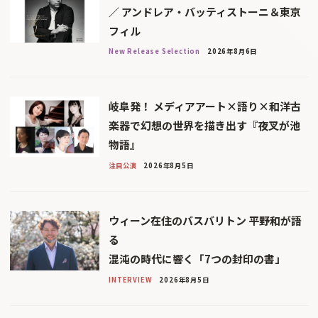
／ アンドレア・バッティストーニ＆東京
フィル
New Release Selection
2026年8月6日
岐阜発！ メディアアート×語り×和洋古
楽器で幻想の世界を描き出す『夜叉が池
物語』
注目公演
2026年8月5日
ウィーン在住のバスバリトン 平野和が語
る
混沌の時代に響く「7つの封印の書」
INTERVIEW
2026年8月5日