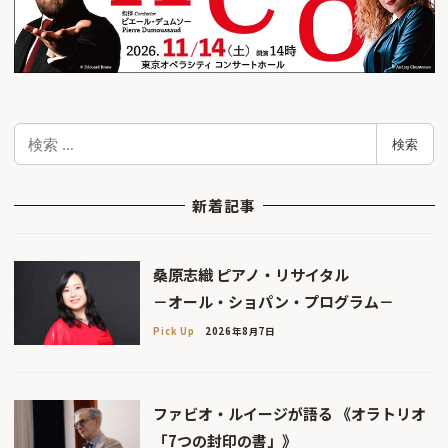
検
検索
索
新着記事
桑原志織 ピアノ・リサイタル
－オール・ショパン・プログラム－
Pick Up
2026年8月7日
ファビオ・ルイージが語る 《オラトリオ
「7つの封印の書」》