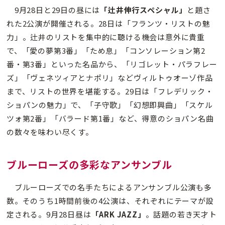
9月28日と29日の昼には
「辻井伸行スペシャル」
と題さ
れた2公演が開催される。28日は「フランツ・リストの魅
力」。辻井のリストを集中的に聴ける機会は意外に貴重
で、「愛の夢第3番」「ため息」「コンソレーション第2
番・第3番」といった名品から、「リゴレット・パラフレー
ズ」「ヴェネツィアとナポリ」などヴィルトゥオーゾ作品
まで、リストの世界を堪能する。29日は「フレデリック・
ショパンの魅力」で、「子守歌」「幻想即興曲」「スケル
ツォ第2番」「バラード第1番」など、得意のショパン名曲
の数々を味わい尽くす。
ブルーローズの多彩なアンサンブル
ブルーローズでの名手たちによるアンサンブル公演も多
数。そのうち1時間前後の4公演は、それぞれにテーマが設
定される。9月28日昼は
「ARK JAZZ」
。話題の若き天才ト