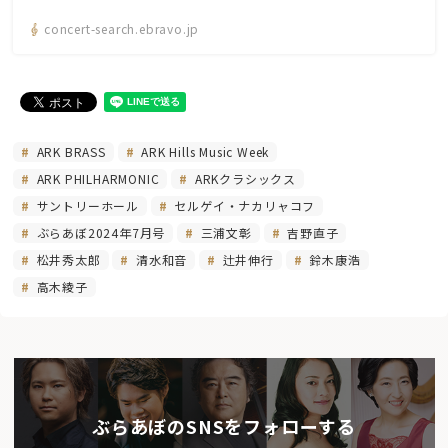
concert-search.ebravo.jp
ARK BRASS
ARK Hills Music Week
ARK PHILHARMONIC
ARKクラシックス
サントリーホール
セルゲイ・ナカリャコフ
ぶらあぼ2024年7月号
三浦文彰
吉野直子
松井秀太郎
清水和音
辻井伸行
鈴木康浩
高木綾子
ぶらあぼのSNSをフォローする