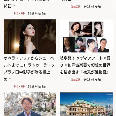
邦初…
注目公演
2026年8月6日
PICK UP
2026年8月7日
オペラ・アリアからシューベ
岐阜発！ メディアアート×語
ルトまで コロラトゥーラ・ソ
り×和洋古楽器で幻想の世界
プラノ田中彩子が贈る極上
を描き出す『夜叉が池物語』
の…
注目公演
2026年8月5日
PICK UP
2026年8月6日