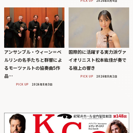
PICK UP
2026年8月4日
アンサンブル・ウィーン＝ベ
国際的に活躍する実力派ヴァ
ルリンの名手たちと群響によ
イオリニスト松本紘佳が奏で
るモーツァルトの協奏曲5作
る極上の響き
品…
PICK UP
2026年8月2日
PICK UP
2026年8月3日