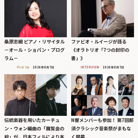
桑原志織 ピアノ・リサイタル
ファビオ・ルイージが語る
－オール・ショパン・プログ
《オラトリオ「7つの封印の
ラム－
書」》
Pick Up
2026年8月7日
INTERVIEW
2026年8月7日
伝統楽器を用いたカーチュ
N響メンバーも参加！ 第7回那
ン・ウォン編曲の「展覧会の
須クラシック音楽祭がまもな
絵」が、日本フィルにより本
く開幕