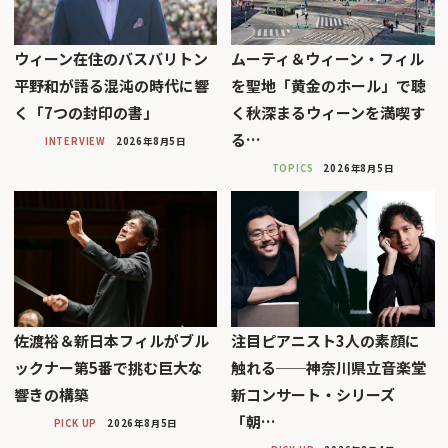
ウィーン在住のバスバリトン
ムーティ＆ウィーン・フィル
平野和が語る混沌の時代に響
を聖地「黄金のホール」で聴
く「7つの封印の書」
く秋深まるウィーンを満喫す
る…
INTERVIEW
2026年8月5日
TOPICS
2026年8月5日
佐渡裕＆新日本フィルがブル
注目ピアニスト3人の素顔に
ックナー第5番で挑む巨大な
触れる──神奈川県立音楽堂
響きの構築
新コンサート・シリーズ
「朝…
PICK UP
2026年8月5日