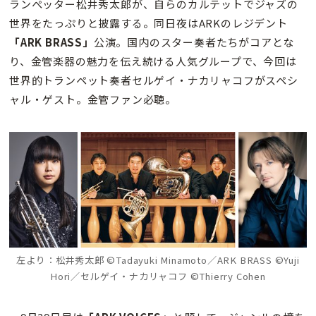
ランぺッター松井秀太郎が、自らのカルテットでジャズの
世界をたっぷりと披露する。同日夜はARKのレジデント
「ARK BRASS」
公演。国内のスター奏者たちがコアとな
り、金管楽器の魅力を伝え続ける人気グループで、今回は
世界的トランペット奏者セルゲイ・ナカリャコフがスペシ
ャル・ゲスト。金管ファン必聴。
左より：松井秀太郎 ©Tadayuki Minamoto／ARK BRASS ©Yuji
Hori／セルゲイ・ナカリャコフ ©Thierry Cohen