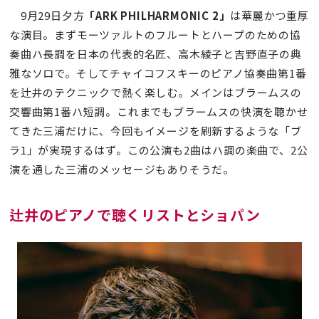
9月29日夕方
「ARK PHILHARMONIC 2」
は華麗かつ重厚
な演目。まずモーツァルトのフルートとハープのための協
奏曲ハ長調を日本の代表的名匠、高木綾子と吉野直子の典
雅なソロで。そしてチャイコフスキーのピアノ協奏曲第1番
を辻井のテクニックで熱く楽しむ。メインはブラームスの
交響曲第1番ハ短調。これまでもブラームスの快演を聴かせ
てきた三浦だけに、今回もイメージを刷新するような「ブ
ラ1」が実現するはず。この公演も2曲はハ調の楽曲で、2公
演を通した三浦のメッセージもありそうだ。
辻井のピアノで聴くリストとショパン