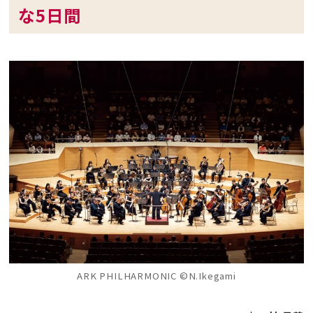
な5日間
ARK PHILHARMONIC ©N.Ikegami