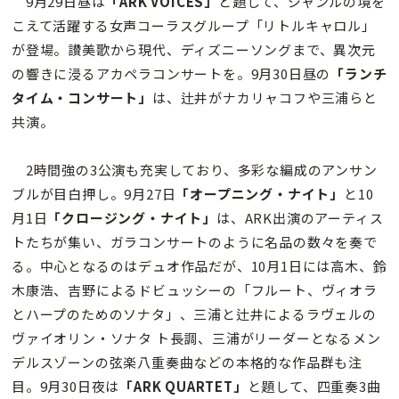
9月29日昼は
「ARK VOICES」
と題して、ジャンルの境を
こえて活躍する女声コーラスグループ「リトルキャロル」
が登場。讃美歌から現代、ディズニーソングまで、異次元
の響きに浸るアカペラコンサートを。9月30日昼の
「ランチ
タイム・コンサート」
は、辻井がナカリャコフや三浦らと
共演。
2時間強の3公演も充実しており、多彩な編成のアンサン
ブルが目白押し。9月27日
「オープニング・ナイト」
と10
月1日
「クロージング・ナイト」
は、ARK出演のアーティス
トたちが集い、ガラコンサートのように名品の数々を奏で
る。中心となるのはデュオ作品だが、10月1日には高木、鈴
木康浩、吉野によるドビュッシーの「フルート、ヴィオラ
とハープのためのソナタ」、三浦と辻井によるラヴェルの
ヴァイオリン・ソナタ ト長調、三浦がリーダーとなるメン
デルスゾーンの弦楽八重奏曲などの本格的な作品群も注
目。9月30日夜は
「ARK QUARTET」
と題して、四重奏3曲