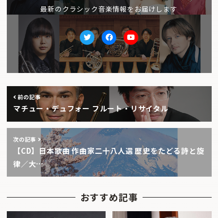
最新のクラシック音楽情報をお届けします
Twitter
facebook
Youtube
前の記事
マチュー・デュフォー フルート・リサイタル
次の記事
【CD】日本歌曲 作曲家二十八人選 歴史をたどる詩と旋
律／大…
おすすめ記事