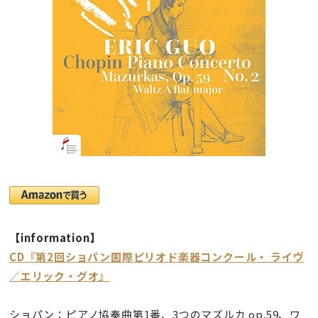
【information】
CD『第2回ショパン国際ピリオド楽器コンクール・ ライヴ
／エリック・グオ』
ショパン：ピアノ協奏曲第1番、3つのマズルカ op.59、ワ