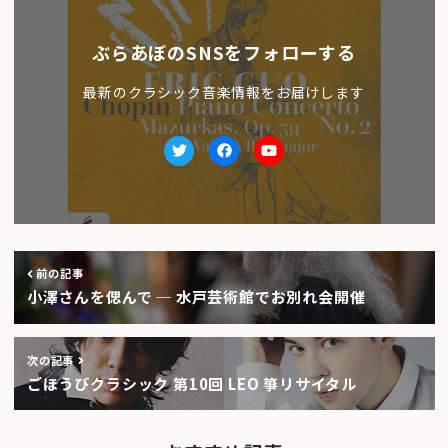
ぶらあぼのSNSをフォローする
最新のクラシック音楽情報をお届けします
Twitter
facebook
Youtube
前の記事
小澤さんを偲んで ─ 水戸芸術館でお別れ会開催
次の記事
ごほうびクラシック 第10回 LEO 箏リサイタル