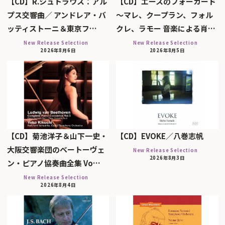
【CD】R.シュトラウス：アル
【CD】エースのフォーカード
プス交響曲／ アンドレア・バ
～マレ、クープラン、フォル
ッティストーニ＆東京フ…
クレ、ラモー 音楽による肖…
New Release Selection
New Release Selection
2026年8月6日
2026年8月5日
【CD】菊池洋子＆山下一史・
【CD】EVOKE／八巻志帆
大阪交響楽団のベートーヴェ
New Release Selection
2026年8月3日
ン・ピアノ協奏曲全集 Vo…
New Release Selection
2026年8月4日