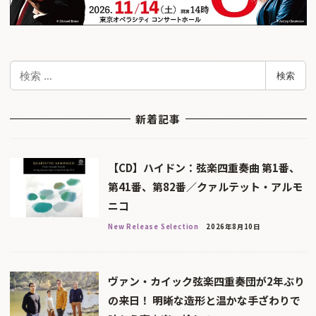
検
検索
索
新着記事
【CD】ハイドン：弦楽四重奏曲 第1番、
第41番、第82番／クァルテット・アルモ
ニコ
New Release Selection
2026年8月10日
ヴァン・カイック弦楽四重奏団が2年ぶり
の来日！ 明晰な造形と温かな手ざわりで