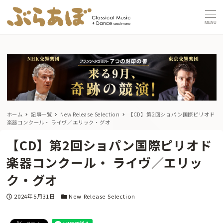
MENU
ホーム
記事一覧
New Release Selection
【CD】第2回ショパン国際ピリオド
楽器コンクール・ ライヴ／エリック・グオ
【CD】第2回ショパン国際ピリオド
楽器コンクール・ ライヴ／エリッ
ク・グオ
投稿日
カテゴリー
2024年5月31日
New Release Selection