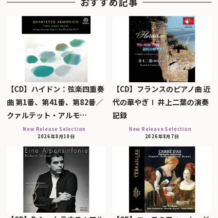
おすすめ記事
【CD】ハイドン：弦楽四重奏
【CD】フランスのピアノ曲 近
曲 第1番、第41番、第82番／
代の華やぎⅠ 井上二葉の演奏
クァルテット・アルモ…
記録
New Release Selection
New Release Selection
2026年8月10日
2026年8月7日