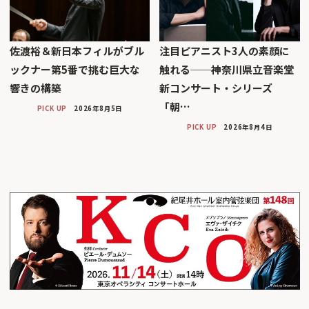
佐渡裕＆新日本フィルがブル
注目ピアニスト3人の素顔に
ックナー第5番で挑む巨大な
触れる──神奈川県立音楽堂
響きの構築
新コンサート・シリーズ
「朝…
PICK UP
2026年8月5日
PICK UP
2026年8月4日