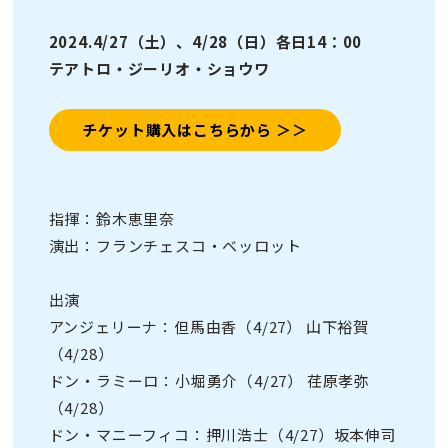
2024.4/27（土）、4/28（日）各日14：00
テアトロ・ジーリオ・ショウワ
チケット購入はこちらから ＞＞
指揮：鈴木恵里奈
演出：フランチェスコ・ベッロット
出演
アンジェリーナ：但馬由香（4/27） 山下裕賀
（4/28）
ドン・ラミーロ：小堀勇介（4/27） 荏原孝弥
（4/28）
ドン・マニーフィコ：押川浩士（4/27）坂本伸司