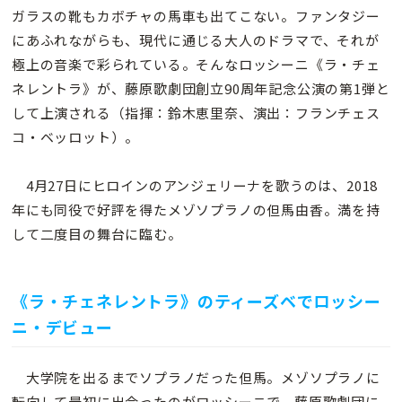
ガラスの靴もカボチャの馬車も出てこない。ファンタジー
にあふれながらも、現代に通じる大人のドラマで、それが
極上の音楽で彩られている。そんなロッシーニ《ラ・チェ
ネレントラ》が、藤原歌劇団創立90周年記念公演の第1弾と
して上演される（指揮：鈴木恵里奈、演出：フランチェス
コ・ベッロット）。
4月27日にヒロインのアンジェリーナを歌うのは、2018
年にも同役で好評を得たメゾソプラノの但馬由香。満を持
して二度目の舞台に臨む。
《ラ・チェネレントラ》のティーズベでロッシー
ニ・デビュー
大学院を出るまでソプラノだった但馬。メゾソプラノに
転向して最初に出会ったのがロッシーニで、藤原歌劇団に