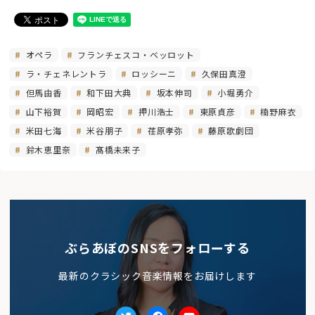
オペラ
フランチェスコ・ベッロット
ラ・チェネレントラ
ロッシーニ
久保田真澄
但馬由香
和下田大典
坂本伸司
小堀勇介
山下裕賀
岡昭宏
押川浩士
東原貞彦
楠野麻衣
米田七海
米谷朋子
荏原孝弥
藤原歌劇団
鈴木恵里奈
髙橋未来子
ぶらあぼのSNSをフォローする
最新のクラシック音楽情報をお届けします