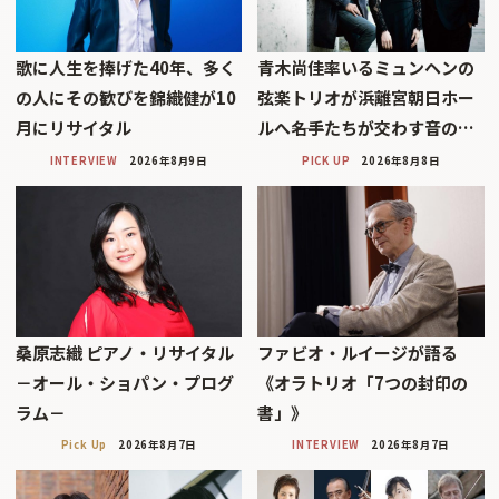
歌に人生を捧げた40年、多く
青木尚佳率いるミュンヘンの
の人にその歓びを錦織健が10
弦楽トリオが浜離宮朝日ホー
月にリサイタル
ルへ――名手たちが交わす音の…
INTERVIEW
2026年8月9日
PICK UP
2026年8月8日
桑原志織 ピアノ・リサイタル
ファビオ・ルイージが語る
－オール・ショパン・プログ
《オラトリオ「7つの封印の
ラム－
書」》
Pick Up
2026年8月7日
INTERVIEW
2026年8月7日