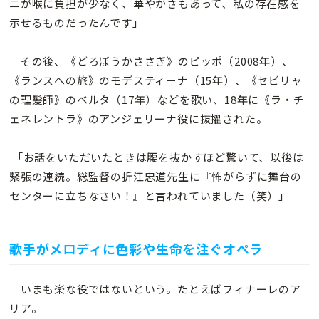
ニが喉に負担が少なく、華やかさもあって、私の存在感を
示せるものだったんです」
その後、《どろぼうかささぎ》のピッポ（2008年）、
《ランスへの旅》のモデスティーナ（15年）、《セビリャ
の理髪師》のベルタ（17年）などを歌い、18年に《ラ・チ
ェネレントラ》のアンジェリーナ役に抜擢された。
「お話をいただいたときは腰を抜かすほど驚いて、以後は
緊張の連続。総監督の折江忠道先生に『怖がらずに舞台の
センターに立ちなさい！』と言われていました（笑）」
歌手がメロディに色彩や生命を注ぐオペラ
いまも楽な役ではないという。たとえばフィナーレのア
リア。