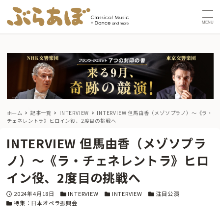
MENU
ホーム
記事一覧
INTERVIEW
INTERVIEW 但馬由香（メゾソプラノ）〜《ラ・
チェネレントラ》ヒロイン役、2度目の挑戦へ
INTERVIEW 但馬由香（メゾソプラ
ノ）〜《ラ・チェネレントラ》ヒロ
イン役、2度目の挑戦へ
投稿日
カテゴリー
カテゴリー
カテゴリー
2024年4月18日
INTERVIEW
INTERVIEW
注目公演
カテゴリー
特集：日本オペラ振興会