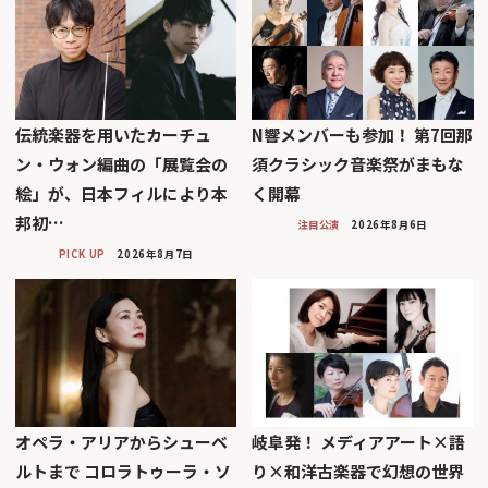
伝統楽器を用いたカーチュ
N響メンバーも参加！ 第7回那
ン・ウォン編曲の「展覧会の
須クラシック音楽祭がまもな
絵」が、日本フィルにより本
く開幕
邦初…
注目公演
2026年8月6日
PICK UP
2026年8月7日
オペラ・アリアからシューベ
岐阜発！ メディアアート×語
ルトまで コロラトゥーラ・ソ
り×和洋古楽器で幻想の世界