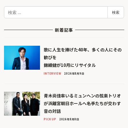
検
検索
索
新着記事
歌に人生を捧げた40年、多くの人にその
歓びを
錦織健が10月にリサイタル
INTERVIEW
2026年8月9日
青木尚佳率いるミュンヘンの弦楽トリオ
が浜離宮朝日ホールへ――名手たちが交わす
音の対話
PICK UP
2026年8月8日