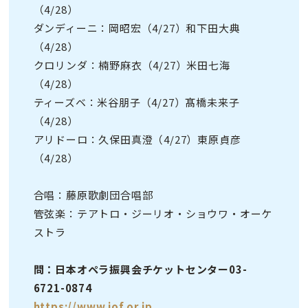
（4/28）
ダンディーニ：岡昭宏（4/27）和下田大典
（4/28）
クロリンダ：楠野麻衣（4/27）米田七海
（4/28）
ティーズベ：米谷朋子（4/27）髙橋未来子
（4/28）
アリドーロ：久保田真澄（4/27）東原貞彦
（4/28）
合唱：藤原歌劇団合唱部
管弦楽：テアトロ・ジーリオ・ショウワ・オーケ
ストラ
問：日本オペラ振興会チケットセンター03-
6721-0874
https://www.jof.or.jp