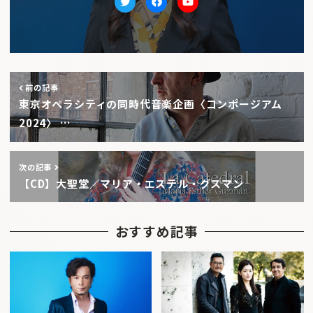
Twitter
facebook
Youtube
前の記事
東京オペラシティの同時代音楽企画〈コンポージアム
2024〉 …
次の記事
【CD】大聖堂／マリア・エステル・グスマン
おすすめ記事