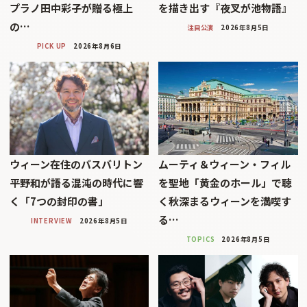
プラノ田中彩子が贈る極上
を描き出す『夜叉が池物語』
の…
注目公演
2026年8月5日
PICK UP
2026年8月6日
ウィーン在住のバスバリトン
ムーティ＆ウィーン・フィル
平野和が語る混沌の時代に響
を聖地「黄金のホール」で聴
く「7つの封印の書」
く秋深まるウィーンを満喫す
る…
INTERVIEW
2026年8月5日
TOPICS
2026年8月5日