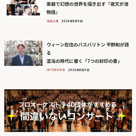
楽器で幻想の世界を描き出す『夜叉が池
物語』
注目公演
2026年8月5日
ウィーン在住のバスバリトン 平野和が語
る
混沌の時代に響く「7つの封印の書」
INTERVIEW
2026年8月5日