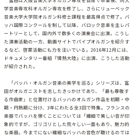
冨田は大阪音楽大学オルガン専攻を首席で卒業後、同大
学音楽専攻科オルガン専攻を修了し、さらにリューベック
音楽大学大学院オルガン科修士課程を最高得点で修了。バ
ッハ国際コンクールを制して以降、バロック音楽を主レパ
ートリーとして、国内外で数多くの演奏会に出演。こうし
た演奏活動の一方、動画サイトでパイプオルガンを紹介す
るなど、啓蒙活動にも力を注いでいる。2016年12月には、
ドキュメンタリー番組『情熱大陸』に出演、こうした活動
が紹介された。
「バッハ・オルガン音楽の美学を巡る」シリーズは、冨
田がオルガニストを志したきっかけであり、「最も尊敬す
る作曲家」と位置付けるバッハのオルガン作品を初期・中
期・円熟期に分け、3年にわたる全3回で特集。フランスの
楽器でバッハを弾くことについては「繊細で美しい音が印
象的ですが、ゴリゴリとした荒々しい一面もあり、魅力的
な楽器。今までにない繊細なバッハの音色が聴けるのでは