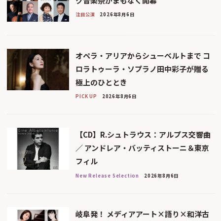
ク音楽祭がまもなく開幕
注目公演
2026年8月6日
オペラ・アリアからシューベルトまで コ
ロラトゥーラ・ソプラノ田中彩子が贈る
極上のひととき
PICK UP
2026年8月6日
【CD】R.シュトラウス：アルプス交響曲
／ アンドレア・バッティストーニ＆東京
フィル
New Release Selection
2026年8月6日
岐阜発！ メディアアート×語り×和洋古