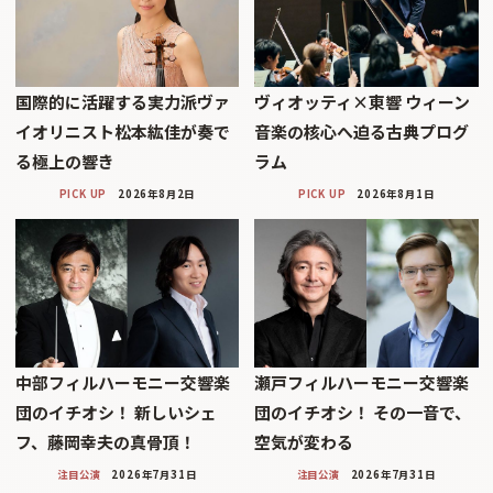
国際的に活躍する実力派ヴァ
ヴィオッティ×東響 ウィーン
イオリニスト松本紘佳が奏で
音楽の核心へ迫る古典プログ
る極上の響き
ラム
PICK UP
2026年8月2日
PICK UP
2026年8月1日
中部フィルハーモニー交響楽
瀬戸フィルハーモニー交響楽
団のイチオシ！ 新しいシェ
団のイチオシ！ その一音で、
フ、藤岡幸夫の真骨頂！
空気が変わる
注目公演
2026年7月31日
注目公演
2026年7月31日