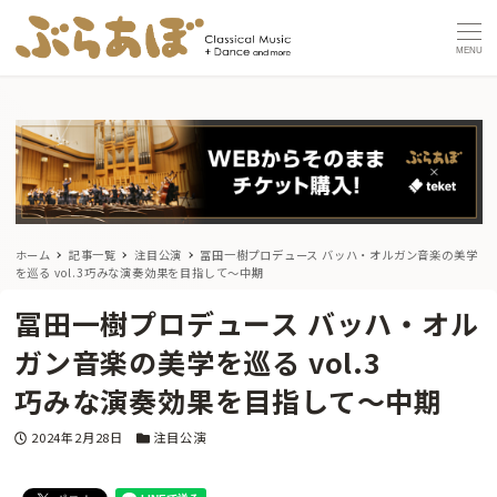
MENU
ホーム
記事一覧
注目公演
冨田一樹プロデュース バッハ・オルガン音楽の美学
を巡る vol.3
巧みな演奏効果を目指して～中期
冨田一樹プロデュース バッハ・オル
ガン音楽の美学を巡る vol.3
巧みな演奏効果を目指して～中期
投稿日
カテゴリー
2024年2月28日
注目公演