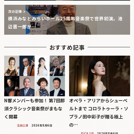
次の記事
横浜みなとみらいホール25周年音楽祭で世界初演。池
辺晋一郎が…
おすすめ記事
N響メンバーも参加！ 第7回那
オペラ・アリアからシューベ
須クラシック音楽祭がまもな
ルトまで コロラトゥーラ・ソ
く開幕
プラノ田中彩子が贈る極上
の…
注目公演
2026年8月6日
PICK UP
2026年8月6日