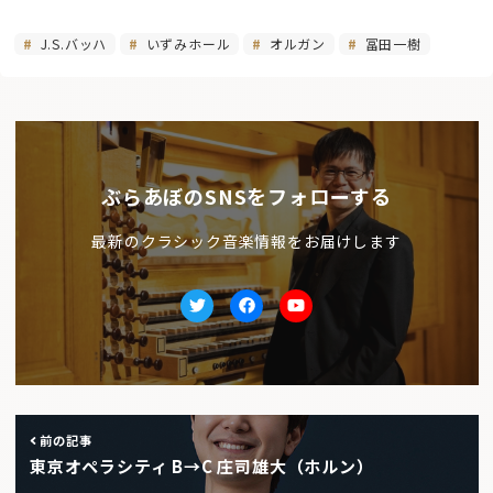
J.S.バッハ
いずみホール
オルガン
冨田一樹
ぶらあぼのSNSをフォローする
最新のクラシック音楽情報をお届けします
Twitter
facebook
Youtube
前の記事
東京オペラシティ B→C 庄司雄大（ホルン）