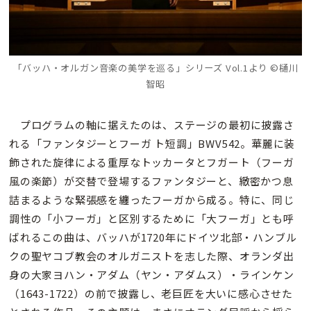
「バッハ・オルガン音楽の美学を巡る」シリーズ Vol.1より ©樋川
智昭
プログラムの軸に据えたのは、ステージの最初に披露さ
れる「ファンタジーとフーガ ト短調」BWV542。華麗に装
飾された旋律による重厚なトッカータとフガート（フーガ
風の楽節）が交替で登場するファンタジーと、緻密かつ息
詰まるような緊張感を纏ったフーガから成る。特に、同じ
調性の「小フーガ」と区別するために「大フーガ」とも呼
ばれるこの曲は、バッハが1720年にドイツ北部・ハンブル
クの聖ヤコブ教会のオルガニストを志した際、オランダ出
身の大家ヨハン・アダム（ヤン・アダムス）・ラインケン
（1643-1722）の前で披露し、老巨匠を大いに感心させた