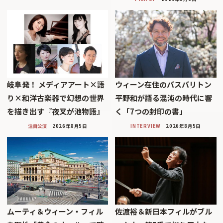
岐阜発！ メディアアート×語
ウィーン在住のバスバリトン
り×和洋古楽器で幻想の世界
平野和が語る混沌の時代に響
を描き出す『夜叉が池物語』
く「7つの封印の書」
注目公演
2026年8月5日
INTERVIEW
2026年8月5日
ムーティ＆ウィーン・フィル
佐渡裕＆新日本フィルがブル