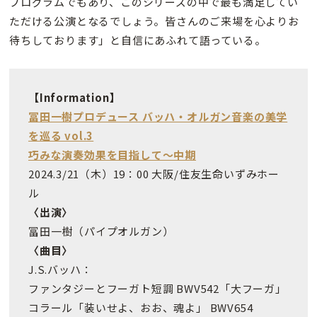
プログラムでもあり、このシリーズの中で最も満足してい
ただける公演となるでしょう。皆さんのご来場を心よりお
待ちしております」と自信にあふれて語っている。
【Information】
冨田一樹プロデュース バッハ・オルガン音楽の美学
を巡る vol.3
巧みな演奏効果を目指して～中期
2024.3/21（木）19：00 大阪/住友生命いずみホー
ル
〈出演〉
冨田一樹（パイプオルガン）
〈曲目〉
J.S.バッハ：
ファンタジーとフーガト短調 BWV542「大フーガ」
コラール「装いせよ、おお、魂よ」 BWV654