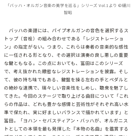
「バッハ・オルガン音楽の美学を巡る」シリーズ Vol.1より ©樋川
智昭
バッハの楽譜には、パイプオルガンの音色を選択するス
トップ（音栓）の組み合わせである「レジストレーショ
ン」の指定がない。つまり、これらは奏者の音楽的な感性
に一任される形となり、その選択は演奏の良し悪しの重要
な鍵ともなる。この点においても、冨田はこのシリーズ
で、考え抜かれた緻密なレジストレーションを披露。そし
て、彼の持ち味でもある、鍵盤を操る左右の手とペダルと
の絶妙な連携で、瑞々しい音楽性をしめし、聴衆を魅了し
てきた。今回のステージで取り上げる曲目について「これ
らの作品は、どれも豊かな感情と芸術性がそれぞれ高い水
準で保たれ、実に好ましいバランスで描かれています」と
冨田。「ヨハン・セバスティアン・バッハが、オルガニス
トとしての本領を最も発揮した『本物の名曲』を鑑賞する