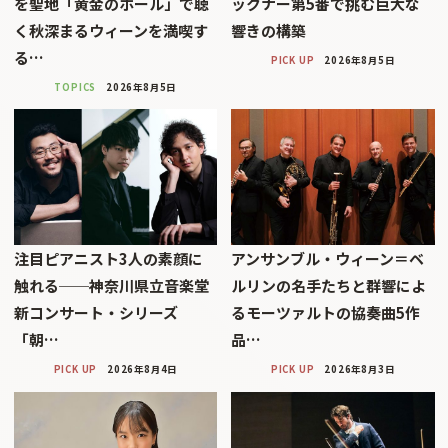
を聖地「黄金のホール」で聴
ックナー第5番で挑む巨大な
く秋深まるウィーンを満喫す
響きの構築
る…
PICK UP
2026年8月5日
TOPICS
2026年8月5日
注目ピアニスト3人の素顔に
アンサンブル・ウィーン＝ベ
触れる──神奈川県立音楽堂
ルリンの名手たちと群響によ
新コンサート・シリーズ
るモーツァルトの協奏曲5作
「朝…
品…
PICK UP
2026年8月4日
PICK UP
2026年8月3日