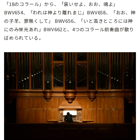
「18のコラール」から、「装いせよ、おお、魂よ」
BWV654、「われは神より離れまじ」BWV658、「おお、神
の子羊、罪無くして」 BWV656、「いと高きところには神
にのみ栄光あれ」BWV662と、4つのコラール前奏曲が散り
ばめられている。