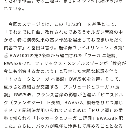
とされる作品。その主題は、まさにオランダ民謡から採ら
れている。
今回のステージでは、この「1720年」を基準として、
「それまでに作曲、改作されたであろうオルガン音楽の中
から、特に演奏効果の高い作品を選出してお聴きいただく
内容です」と冨田は言う。無伴奏ヴァイオリン・ソナタ第1
番 BWV1001の第2楽章から編曲された「フーガ ニ短調」
BWV539-2と、フェリックス・メンデルスゾーンが「教会が
今にも崩壊するかのよう」と形容した大胆な転調を伴う
「トッカータとフーガ ヘ長調」BWV540を対置。そして、
重厚さと繊細さが交錯する「プレリュードとフーガ ハ長
調」 BWV545、フランス音楽の影響が色濃い「ピエスドル
グ（ファンタジー） ト長調」BWV572、調号をひとつ減じ
るドリア記譜法が用いられているために「ドリア調」の愛
称で知られる「トッカータとフーガ ニ短調」BWV538を配
した。さらに、バッハが晩年に浄書して纏めることとなる