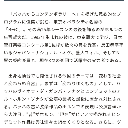
「バッハからコンテンポラリーへ」を掲げた意欲的なプ
ログラムに俊英が挑む、東京オペラシティ名物の
「B→C」。その満25年シーズンの最後を飾るのがホルンの
庄司雄大だ。1993年生まれの彼は、東京藝大で学び、日本
管打楽器コンクール第1位ほか数々の賞を受賞。反田恭平率
いるジャパン・ナショナル・オケ、藝大フィル、そしてN
響の契約楽員と、現在3つの楽団で活躍中の実力者である。
出身地仙台でも開催される今回のテーマは「変わる社会
と変わらぬ自然」。まずは「変わりゆくもの」として、バ
ッハのヴィオラ・ダ・ガンバ・ソナタとヒンデミットのア
ルトホルン・ソナタが公演の最初と最後に置かれ対比され
る。バッハの古い弦楽作品のホルンでの表現は公演冒頭か
ら大注目。“昔”がホルン、“現在”がピアノで描かれるヒン
デミット作品は興味津々の締めくくりとなる。さらに、ヴ