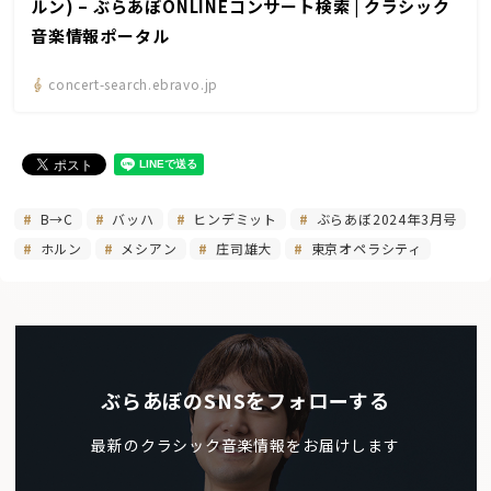
ルン) – ぶらあぼONLINEコンサート検索 | クラシック
音楽情報ポータル
concert-search.ebravo.jp
B→C
バッハ
ヒンデミット
ぶらあぼ2024年3月号
ホルン
メシアン
庄司雄大
東京オペラシティ
ぶらあぼのSNSをフォローする
最新のクラシック音楽情報をお届けします