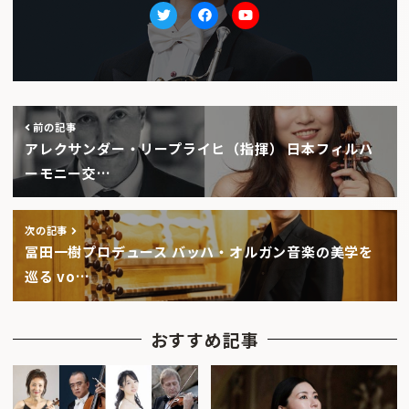
Twitter
facebook
Youtube
前の記事
アレクサンダー・リープライヒ（指揮） 日本フィルハ
ーモニー交…
次の記事
冨田一樹プロデュース バッハ・オルガン音楽の美学を
巡る vo…
おすすめ記事