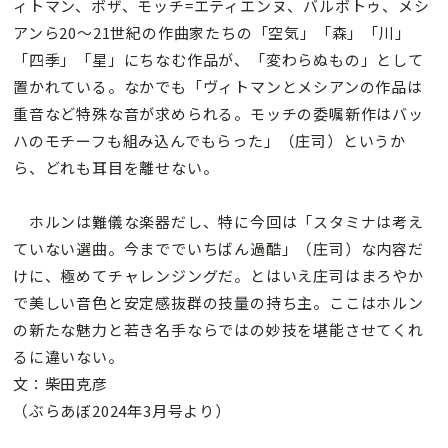
ィトマン、ボザ、モッチ=エティエンヌ、バルボトゥ、メシ
アンら20〜21世紀の作曲家たちの「空気」「森」「川」
「四季」「星」にちなむ作品が、「変わらぬもの」として
置かれている。なかでも「ヴィトマンとメシアンの作品は
重音など特殊な音が求められる。モッチの委嘱新作はバッ
ハのモチーフも組み込んでもらった」（庄司）というか
ら、どれも耳目を離せない。
ホルンは難儀な楽器だし、特に今回は「スタミナは考え
ていない選曲。今まででいちばん過酷」（庄司）な内容だ
けに、極めてチャレンジングだ。とはいえ庄司はまろやか
で美しい音色と安定感抜群の技量の持ち主。ここはホルン
の新たな魅力と若き名手ならではの妙技を堪能させてくれ
るに違いない。
文：柴田克彦
（ぶらあぼ2024年3月号より）