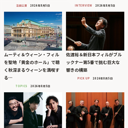
注目公演
2026年8月5日
INTERVIEW
2026年8月5日
ムーティ＆ウィーン・フィル
佐渡裕＆新日本フィルがブル
を聖地「黄金のホール」で聴
ックナー第5番で挑む巨大な
く秋深まるウィーンを満喫す
響きの構築
る…
PICK UP
2026年8月5日
TOPICS
2026年8月5日