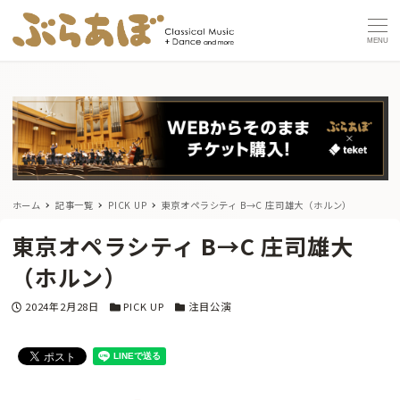
MENU
ホーム
記事一覧
PICK UP
東京オペラシティ B→C 庄司雄大（ホルン）
東京オペラシティ B→C 庄司雄大
（ホルン）
投稿日
カテゴリー
カテゴリー
2024年2月28日
PICK UP
注目公演