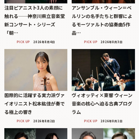
注目ピアニスト3人の素顔に
アンサンブル・ウィーン＝ベ
触れる──神奈川県立音楽堂
ルリンの名手たちと群響によ
新コンサート・シリーズ
るモーツァルトの協奏曲5作
「朝…
品…
PICK UP
2026年8月4日
PICK UP
2026年8月3日
国際的に活躍する実力派ヴァ
ヴィオッティ×東響 ウィーン
イオリニスト松本紘佳が奏で
音楽の核心へ迫る古典プログ
る極上の響き
ラム
PICK UP
2026年8月2日
PICK UP
2026年8月1日