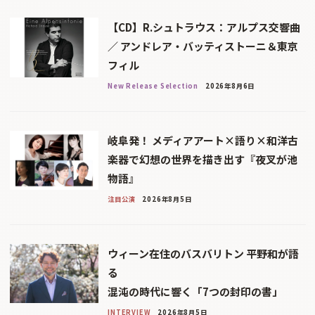
【CD】R.シュトラウス：アルプス交響曲
／ アンドレア・バッティストーニ＆東京
フィル
New Release Selection
2026年8月6日
岐阜発！ メディアアート×語り×和洋古
楽器で幻想の世界を描き出す『夜叉が池
物語』
注目公演
2026年8月5日
ウィーン在住のバスバリトン 平野和が語
る
混沌の時代に響く「7つの封印の書」
INTERVIEW
2026年8月5日