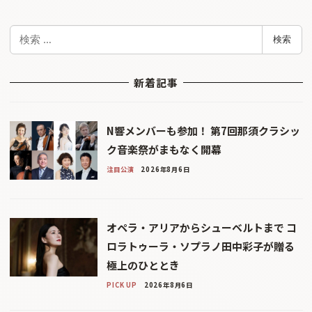
検
検索
索
新着記事
N響メンバーも参加！ 第7回那須クラシッ
ク音楽祭がまもなく開幕
注目公演
2026年8月6日
オペラ・アリアからシューベルトまで コ
ロラトゥーラ・ソプラノ田中彩子が贈る
極上のひととき
PICK UP
2026年8月6日