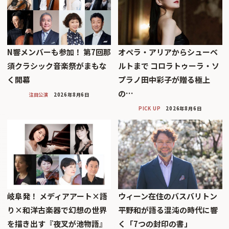
N響メンバーも参加！ 第7回那
オペラ・アリアからシューベ
須クラシック音楽祭がまもな
ルトまで コロラトゥーラ・ソ
く開幕
プラノ田中彩子が贈る極上
の…
注目公演
2026年8月6日
PICK UP
2026年8月6日
岐阜発！ メディアアート×語
ウィーン在住のバスバリトン
り×和洋古楽器で幻想の世界
平野和が語る混沌の時代に響
を描き出す『夜叉が池物語』
く「7つの封印の書」