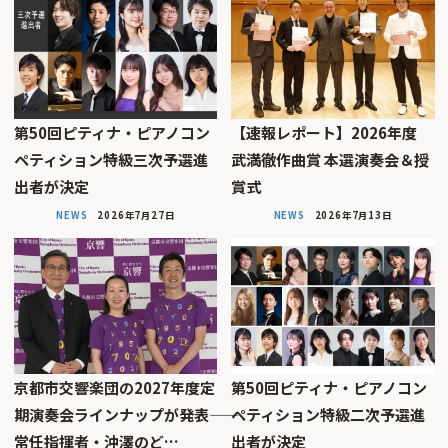
第50回ピティナ・ピアノコン
【速報レポート】2026年度
ペティション特級三次予選進
武満徹作曲賞 本選演奏会＆授
出者が決定
賞式
NEWS
2026年7月27日
NEWS
2026年7月13日
京都市交響楽団の2027年度定
第50回ピティナ・ピアノコン
期演奏会ラインナップが発表――
ペティション特級二次予選進
常任指揮者・沖澤のど…
出者が決定