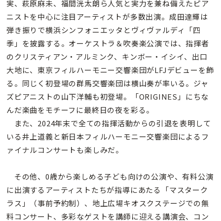
実、萩原麻未、福間洸太朗ら人気と実力を兼ね備えたピア
ニストを中心に注目アーティストが多数出演。成田達輝は
弾き振りで横浜シンフォニエッタとヴィヴァルディ「四
季」を披露する。オーケストラ＆吹奏楽公演では、指揮者
のクリスティアン・アルミンク、キンボー・イシイ、出口
大地に、東京フィルハーモニー交響楽団がLFJデビューを飾
る。同じく初登場の群馬交響楽団は横山奏が率いる。ジャ
ズピアニストの山下洋輔も初登場。「ORIGINES」にちな
んだ楽曲をモチーフに最終日の夜を彩る。
また、2024年末で全ての指揮活動からの引退を表明して
いる井上道義と新日本フィルハーモニー交響楽団によるフ
ァイナルコンサートも楽しみだ。
その他、0歳から楽しめる子ども向けの公演や、有料公演
に出演するアーティストたちが指導にあたる「マスターク
ラス」（事前予約制）、地上広場キオスクステージでの無
料コンサート、多彩なゲストを講師に迎える講演会、コン