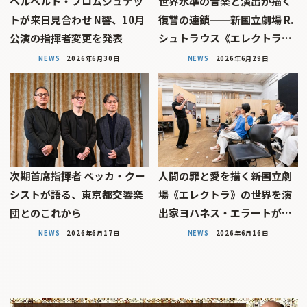
ヘルベルト・ブロムシュテッ
世界水準の音楽と演出が描く
トが来日見合わせ N響、10月
復讐の連鎖──新国立劇場 R.
公演の指揮者変更を発表
シュトラウス《エレクトラ…
NEWS
2026年6月30日
NEWS
2026年6月29日
次期首席指揮者 ペッカ・クー
人間の罪と愛を描く――新国立劇
シストが語る、東京都交響楽
場《エレクトラ》の世界を演
団とのこれから
出家ヨハネス・エラートが…
NEWS
2026年6月17日
NEWS
2026年6月16日