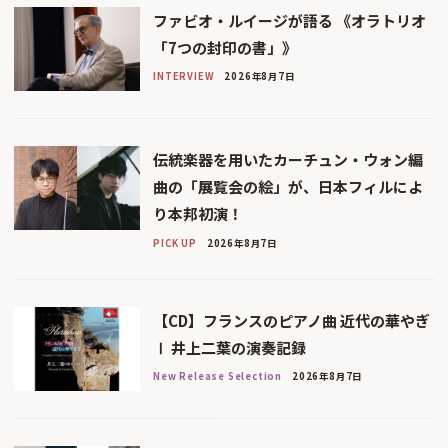
ファビオ・ルイージが語る 《オラトリオ
「7つの封印の書」》
INTERVIEW
2026年8月7日
伝統楽器を用いたカーチュン・ウォン編
曲の「展覧会の絵」が、日本フィルによ
り本邦初演！
PICK UP
2026年8月7日
【CD】フランスのピアノ曲 近代の華やぎ
Ⅰ 井上二葉の演奏記録
New Release Selection
2026年8月7日