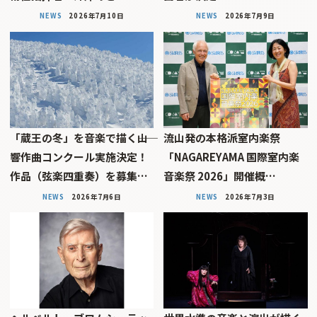
NEWS
2026年7月10日
NEWS
2026年7月9日
「蔵王の冬」を音楽で描く――山
流山発の本格派室内楽祭
響作曲コンクール実施決定！
「NAGAREYAMA 国際室内楽
作品（弦楽四重奏）を募集…
音楽祭 2026」開催概…
NEWS
2026年7月6日
NEWS
2026年7月3日