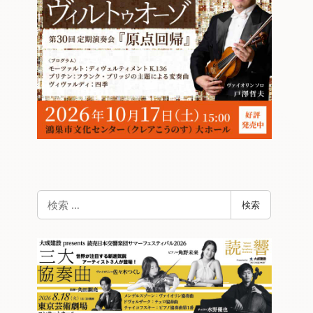
検
検索
索