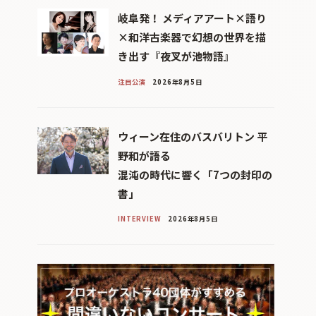
岐阜発！ メディアアート×語り
×和洋古楽器で幻想の世界を描
き出す『夜叉が池物語』
注目公演
2026年8月5日
ウィーン在住のバスバリトン 平
野和が語る
混沌の時代に響く「7つの封印の
書」
INTERVIEW
2026年8月5日