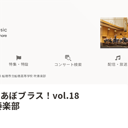
ール
（毎月更新）
東
電子版（無料・月刊）
トピックス
関西
フェスタサマーミューザKAWASAKI 2026
北海道・東北
注目公演
配布場所
インタビュー
中部
定期購読
中国・四国
CD新譜
N響＆東響 《7つ
九州・沖縄
書籍近刊
ロが推す！間違いないオーケストラコンサート
過去の特集
の先と
ブ配信スケジュール
さ
オーケストラの楽屋から
た
な
有料ライブ配信スケジュール
は
ま
や
海の向こうの音楽家
ら
わ
Aからの
載
特集・特設
配信・放送
コンサート検索
8
船橋市立船橋高等学校 吹奏楽部
ール
（毎月更新）
東
電子版（無料・月刊）
トピックス
関西
フェスタサマーミューザKAWASAKI 2026
北海道・東北
注目公演
配布場所
インタビュー
中部
定期購読
中国・四国
CD新譜
N響＆東響 《7つ
九州・沖縄
書籍近刊
ぼブラス！vol.18
ロが推す！間違いないオーケストラコンサート
過去の特集
の先と
ブ配信スケジュール
さ
オーケストラの楽屋から
た
な
有料ライブ配信スケジュール
は
ま
や
海の向こうの音楽家
ら
わ
Aからの
奏楽部
載