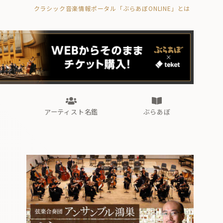
クラシック音楽情報ポータル「ぶらあぼONLINE」とは
の封印の書》
海外公演
FROM編集部
眺望
ぶらあぼブラス！
フォルテピアノ・オデッセイ
アーティスト名鑑
ぶらあぼ
の封印の書》
海外公演
FROM編集部
眺望
ぶらあぼブラス！
フォルテピアノ・オデッセイ