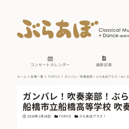
ニュース
ヤマハホ
番組一覧
東京・関
ぶらあぼ
現場のプ
古楽とそ
無料ライ
あ
か
過去の連
コンサートカレンダー
最新記事
ホーム
記事一覧
TOPICS
ガンバレ！吹奏楽部！ぶらあぼブラス！vol.1
ニュース
ヤマハホ
番組一覧
東京・関
ぶらあぼ
ガンバレ！吹奏楽部！ぶらあ
現場のプ
古楽とそ
無料ライ
あ
か
船橋市立船橋高等学校 吹
過去の連
投稿日
カテゴリー
カテゴリー
2024年1月18日
TOPICS
ぶらあぼブラス！