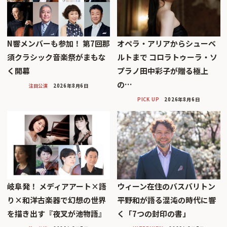
N響メンバーも参加！ 第7回那
オペラ・アリアからシューベ
須クラシック音楽祭がまもな
ルトまで コロラトゥーラ・ソ
く開幕
プラノ田中彩子が贈る極上
の…
注目公演
2026年8月6日
PICK UP
2026年8月6日
岐阜発！ メディアアート×語
ウィーン在住のバスバリトン
り×和洋古楽器で幻想の世界
平野和が語る混沌の時代に響
を描き出す『夜叉が池物語』
く「7つの封印の書」