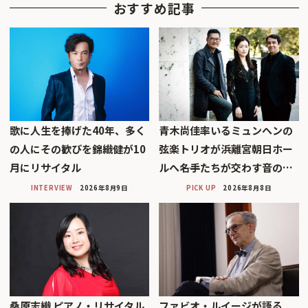
おすすめ記事
歌に人生を捧げた40年、多く
青木尚佳率いるミュンヘンの
の人にその歓びを錦織健が10
弦楽トリオが浜離宮朝日ホー
月にリサイタル
ルへ――名手たちが交わす音の…
INTERVIEW
2026年8月9日
PICK UP
2026年8月8日
桑原志織 ピアノ・リサイタル
ファビオ・ルイージが語る