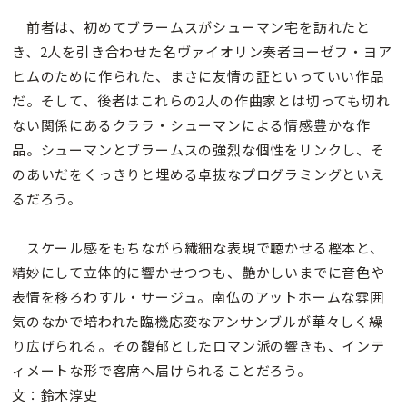
前者は、初めてブラームスがシューマン宅を訪れたと
き、2人を引き合わせた名ヴァイオリン奏者ヨーゼフ・ヨア
ヒムのために作られた、まさに友情の証といっていい作品
だ。そして、後者はこれらの2人の作曲家とは切っても切れ
ない関係にあるクララ・シューマンによる情感豊かな作
品。シューマンとブラームスの強烈な個性をリンクし、そ
のあいだをくっきりと埋める卓抜なプログラミングといえ
るだろう。
スケール感をもちながら繊細な表現で聴かせる樫本と、
精妙にして立体的に響かせつつも、艶かしいまでに音色や
表情を移ろわすル・サージュ。南仏のアットホームな雰囲
気のなかで培われた臨機応変なアンサンブルが華々しく繰
り広げられる。その馥郁としたロマン派の響きも、インテ
ィメートな形で客席へ届けられることだろう。
文：鈴木淳史