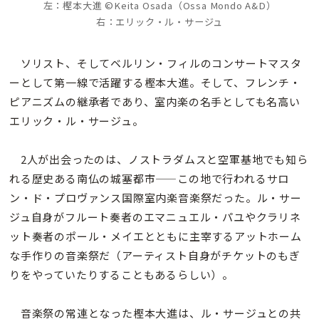
左：樫本大進 ©Keita Osada（Ossa Mondo A&D）
右：エリック・ル・サージュ
ソリスト、そしてベルリン・フィルのコンサートマスタ
ーとして第一線で活躍する樫本大進。そして、フレンチ・
ピアニズムの継承者であり、室内楽の名手としても名高い
エリック・ル・サージュ。
2人が出会ったのは、ノストラダムスと空軍基地でも知ら
れる歴史ある南仏の城塞都市——この地で行われるサロ
ン・ド・プロヴァンス国際室内楽音楽祭だった。ル・サー
ジュ自身がフルート奏者のエマニュエル・パユやクラリネ
ット奏者のポール・メイエとともに主宰するアットホーム
な手作りの音楽祭だ（アーティスト自身がチケットのもぎ
りをやっていたりすることもあるらしい）。
音楽祭の常連となった樫本大進は、ル・サージュとの共