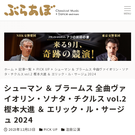
MENU
ホーム
記事一覧
PICK UP
シューマン ＆ ブラームス 全曲ヴァイオリン・ソナ
タ・チクルス vol.2
樫本大進 ＆ エリック・ル・サージュ 2024
シューマン ＆ ブラームス 全曲ヴァ
イオリン・ソナタ・チクルス vol.2
樫本大進 ＆ エリック・ル・サージ
ュ 2024
投稿日
カテゴリー
カテゴリー
2023年12月13日
PICK UP
注目公演