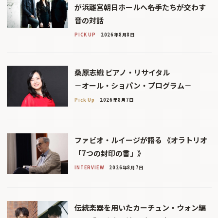
が浜離宮朝日ホールへ――名手たちが交わす
音の対話
PICK UP
2026年8月8日
桑原志織 ピアノ・リサイタル
－オール・ショパン・プログラム－
Pick Up
2026年8月7日
ファビオ・ルイージが語る 《オラトリオ
「7つの封印の書」》
INTERVIEW
2026年8月7日
伝統楽器を用いたカーチュン・ウォン編