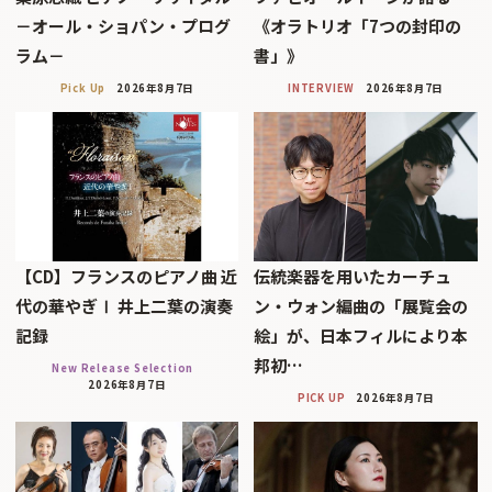
－オール・ショパン・プログ
《オラトリオ「7つの封印の
ラム－
書」》
Pick Up
2026年8月7日
INTERVIEW
2026年8月7日
【CD】フランスのピアノ曲 近
伝統楽器を用いたカーチュ
代の華やぎⅠ 井上二葉の演奏
ン・ウォン編曲の「展覧会の
記録
絵」が、日本フィルにより本
邦初…
New Release Selection
2026年8月7日
PICK UP
2026年8月7日