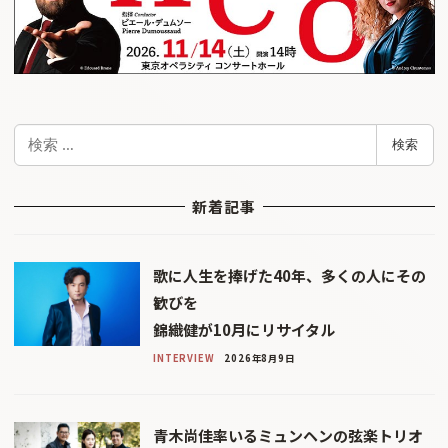
検
検索
索
新着記事
歌に人生を捧げた40年、多くの人にその
歓びを
錦織健が10月にリサイタル
INTERVIEW
2026年8月9日
青木尚佳率いるミュンヘンの弦楽トリオ