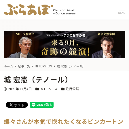
MENU
ホーム
記事一覧
INTERVIEW
城 宏憲（テノール）
城 宏憲（テノール）
投稿日
カテゴリー
カテゴリー
2023年11月4日
INTERVIEW
注目公演
蝶々さんが本気で惚れたくなるピンカートン