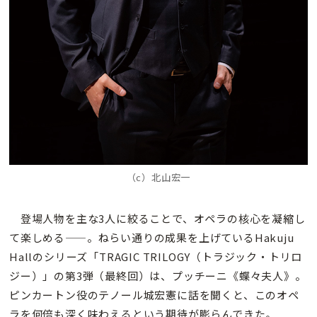
（c）北山宏一
登場人物を主な3人に絞ることで、オペラの核心を凝縮し
て楽しめる——。ねらい通りの成果を上げているHakuju
Hallのシリーズ「TRAGIC TRILOGY（トラジック・トリロ
ジー）」の第3弾（最終回）は、プッチーニ《蝶々夫人》。
ピンカートン役のテノール城宏憲に話を聞くと、このオペ
ラを何倍も深く味わえるという期待が膨らんできた。