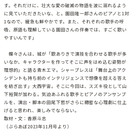
す。それだけに、壮大な愛の破滅の物語を波に溺れるよう
に見ていただきたいな、と。園田隆一郎さんのピアノと1対
1なので、緩急も鮮やかです。また、それぞれの歌手の呼
吸、原語も理解している園田さんの伴奏では、すごく歌い
やすいんです」
蝶々さんは、城が「歌ありきで演技を合わせる歌手が多
いなか、キャラクターを作ってそこに声をはめ込む姿勢が
理想的」と語る青木エマ。シャープレスは「舞台上のアク
シデントも持ち前のインテリジェンスで想像を超える答え
を紡ぎ出す」大西宇宙。そこに今回は、スズキ役として山
下裕賀が加わる。気迫あふれる歌手とピアノのアンサンブ
ルを、演出・脚本の田尾下哲がさらに緻密な心理劇に仕上
げると思われ、楽しみでならない。
取材・文：香原斗志
（ぶらあぼ2023年11月号より）