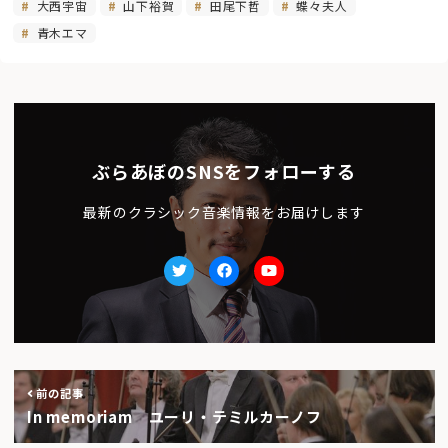
大西宇宙
山下裕賀
田尾下哲
蝶々夫人
青木エマ
ぶらあぼのSNSをフォローする
最新のクラシック音楽情報をお届けします
Twitter
facebook
Youtube
前の記事
In memoriam ユーリ・テミルカーノフ