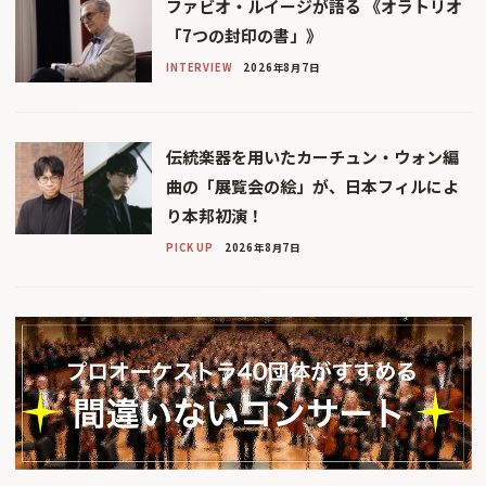
ファビオ・ルイージが語る 《オラトリオ
「7つの封印の書」》
INTERVIEW
2026年8月7日
伝統楽器を用いたカーチュン・ウォン編
曲の「展覧会の絵」が、日本フィルによ
り本邦初演！
PICK UP
2026年8月7日