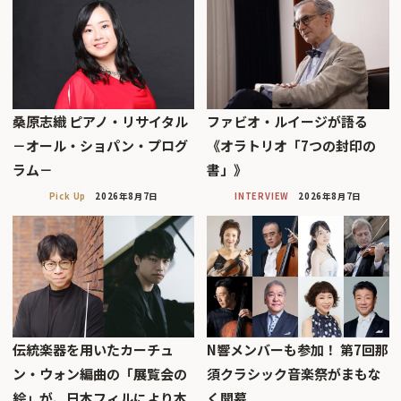
桑原志織 ピアノ・リサイタル
ファビオ・ルイージが語る
－オール・ショパン・プログ
《オラトリオ「7つの封印の
ラム－
書」》
Pick Up
2026年8月7日
INTERVIEW
2026年8月7日
伝統楽器を用いたカーチュ
N響メンバーも参加！ 第7回那
ン・ウォン編曲の「展覧会の
須クラシック音楽祭がまもな
絵」が、日本フィルにより本
く開幕