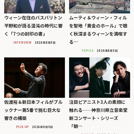
ウィーン在住のバスバリトン
ムーティ＆ウィーン・フィル
平野和が語る混沌の時代に響
を聖地「黄金のホール」で聴
く「7つの封印の書」
く秋深まるウィーンを満喫す
る…
INTERVIEW
2026年8月5日
TOPICS
2026年8月5日
佐渡裕＆新日本フィルがブル
注目ピアニスト3人の素顔に
ックナー第5番で挑む巨大な
触れる──神奈川県立音楽堂
響きの構築
新コンサート・シリーズ
「朝…
PICK UP
2026年8月5日