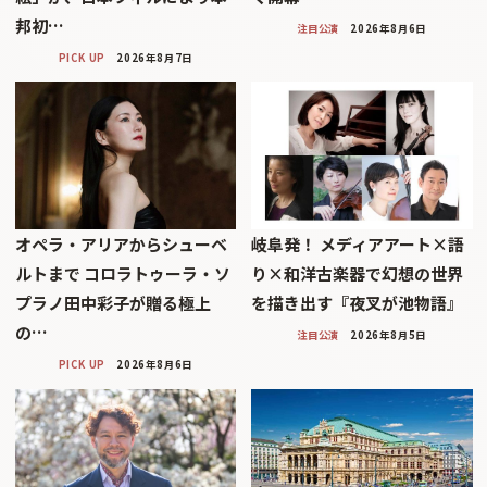
邦初…
注目公演
2026年8月6日
PICK UP
2026年8月7日
オペラ・アリアからシューベ
岐阜発！ メディアアート×語
ルトまで コロラトゥーラ・ソ
り×和洋古楽器で幻想の世界
プラノ田中彩子が贈る極上
を描き出す『夜叉が池物語』
の…
注目公演
2026年8月5日
PICK UP
2026年8月6日