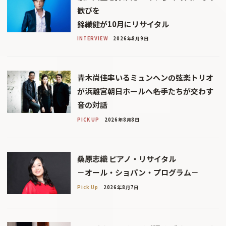
歓びを
錦織健が10月にリサイタル
INTERVIEW
2026年8月9日
青木尚佳率いるミュンヘンの弦楽トリオ
が浜離宮朝日ホールへ――名手たちが交わす
音の対話
PICK UP
2026年8月8日
桑原志織 ピアノ・リサイタル
－オール・ショパン・プログラム－
Pick Up
2026年8月7日