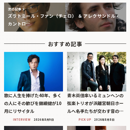
次の記事
ズラトミール・ファン（チェロ） ＆ アレクサンドル・
カントロ…
おすすめ記事
歌に人生を捧げた40年、多く
青木尚佳率いるミュンヘンの
の人にその歓びを錦織健が10
弦楽トリオが浜離宮朝日ホー
月にリサイタル
ルへ――名手たちが交わす音の…
INTERVIEW
2026年8月9日
PICK UP
2026年8月8日