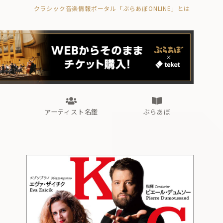
クラシック音楽情報ポータル「ぶらあぼONLINE」とは
の封印の書》
海外公演
FROM編集部
眺望
ぶらあぼブラス！
フォルテピアノ・オデッセイ
アーティスト名鑑
ぶらあぼ
の封印の書》
海外公演
FROM編集部
眺望
ぶらあぼブラス！
フォルテピアノ・オデッセイ