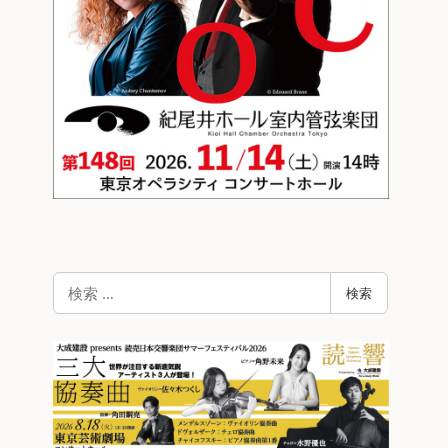
検
検索
索