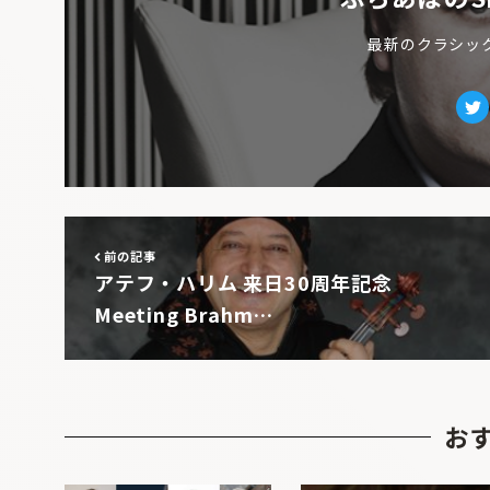
最新のクラシッ
Tw
前の記事
アテフ・ハリム 来日30周年記念
Meeting Brahm…
お