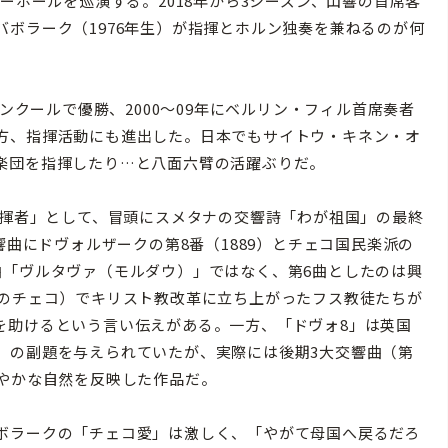
ーホールを巡演する。2018年から3シーズン、山響の首席客
ボラーク（1976年生）が指揮とホルン独奏を兼ねるのが何
ンクールで優勝、2000〜09年にベルリン・フィル首席奏者
方、指揮活動にも進出した。日本でもサイトウ・キネン・オ
楽団を指揮したり…と八面六臂の活躍ぶりだ。
指揮者」として、冒頭にスメタナの交響詩「わが祖国」の最終
響曲にドヴォルザークの第8番（1889）とチェコ国民楽派の
曲「ヴルタヴァ（モルダウ）」ではなく、第6曲としたのは興
在のチェコ）でキリスト教改革に立ち上がったフス教徒たちが
を助けるという言い伝えがある。一方、「ドヴォ8」は英国
」の副題を与えられていたが、実際には後期3大交響曲（第
穏やかな自然を反映した作品だ。
ボラークの「チェコ愛」は激しく、「やがて母国へ戻るだろ