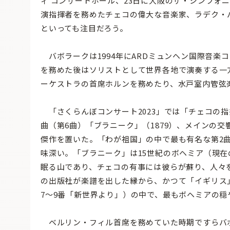
ィ コンサートホール、23日に大阪のザ・シンフォニ
演指揮者を務めたチェコの偉大な音楽家、ラデク・バ
といっても注目だろう。
バボラークは1994年にARDミュンヘン国際音楽コ
を務めた後はソリストとして世界各地で演奏する一
ーケストラの首席ホルンを務めたり、水戸室内管弦
「さくらんぼコンサート2023」では「チェコの
曲（第6曲）「ブラニーク」（1879）、メインの交
傑作を置いた。「わが祖国」の中で最も有名な第2
味深い。「ブラニーク」は15世紀のボヘミア（現
眠る山であり、チェコの有事には彼らが蘇り、人々
の出版社が楽譜を出した縁から、かつて「イギリス
7〜9番「新世界より」）の中で、最もボヘミアの
ベルリン・フィル首席を務めていた時期ですらバ