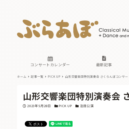
ニュース
ヤマハホ
番組一覧
東京・関
ぶらあぼ
現場のプ
古楽とそ
無料ライ
あ
か
過去の連
コンサートカレンダー
最新記事
ホーム
記事一覧
PICK UP
山形交響楽団特別演奏会 さくらんぼコンサート
ニュース
ヤマハホ
番組一覧
東京・関
ぶらあぼ
山形交響楽団特別演奏会 さ
現場のプ
古楽とそ
無料ライ
あ
か
投稿日
カテゴリー
カテゴリー
2023年5月28日
PICK UP
注目公演
過去の連