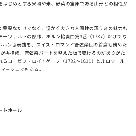
をはじめとする果物や米、野菜の宝庫である山形との相性が
で豊麗なだけでなく、温かく大きな人間性の漂う音の魅力も
ーツァルトの傑作、ホルン協奏曲第3番（1787）だけでな
ホルン協奏曲を、スイス・ロマンド管弦楽団の首席も務めた
3）が再構成、管弦楽パートを整えた版で聴けるのがありがた
るヨーゼフ・ロイトゲープ（1732〜1811）とルロワール
オマージュでもある。
サートホール