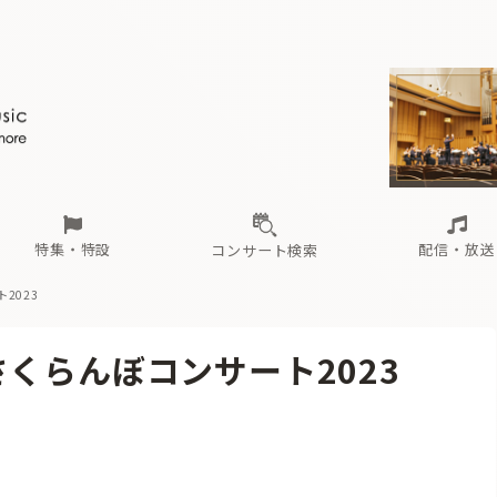
ール
（毎月更新）
東
電子版（無料・月刊）
トピックス
関西
フェスタサマーミューザKAWASAKI 2026
北海道・東北
注目公演
配布場所
インタビュー
中部
定期購読
中国・四国
CD新譜
N響＆東響 《7つ
九州・沖縄
書籍近刊
ロが推す！間違いないオーケストラコンサート
過去の特集
の先と
ブ配信スケジュール
さ
オーケストラの楽屋から
た
な
有料ライブ配信スケジュール
は
ま
や
海の向こうの音楽家
ら
わ
Aからの
載
特集・特設
配信・放送
コンサート検索
2023
ール
（毎月更新）
東
電子版（無料・月刊）
トピックス
関西
フェスタサマーミューザKAWASAKI 2026
北海道・東北
注目公演
配布場所
インタビュー
中部
定期購読
中国・四国
CD新譜
N響＆東響 《7つ
九州・沖縄
書籍近刊
くらんぼコンサート2023
ロが推す！間違いないオーケストラコンサート
過去の特集
の先と
ブ配信スケジュール
さ
オーケストラの楽屋から
た
な
有料ライブ配信スケジュール
は
ま
や
海の向こうの音楽家
ら
わ
Aからの
載