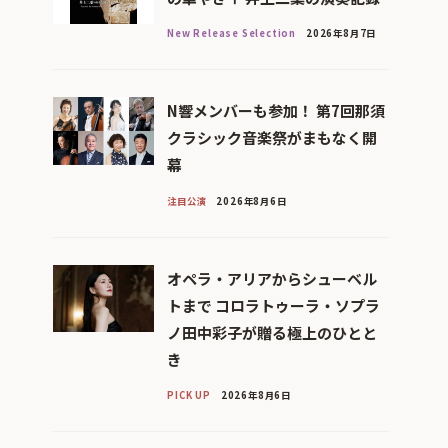
New Release Selection
2026年8月7日
N響メンバーも参加！ 第7回那須
クラシック音楽祭がまもなく開
幕
注目公演
2026年8月6日
オペラ・アリアからシューベル
トまで コロラトゥーラ・ソプラ
ノ田中彩子が贈る極上のひとと
き
PICK UP
2026年8月6日