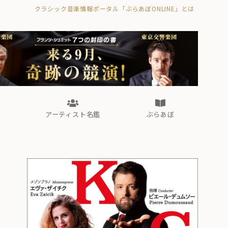
クラシック音楽情報ポータル「ぶらあぼONLINE」とは
の封印の書》
海外公演
FROM編集部
眺望
ぶらあぼブラス！
フォルテピアノ・オデッセイ
アーティスト名鑑
ぶらあぼ
の封印の書》
海外公演
FROM編集部
眺望
ぶらあぼブラス！
フォルテピアノ・オデッセイ