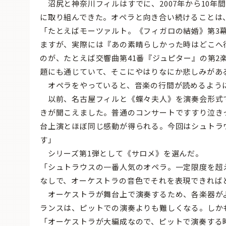
沼尻と神奈川フィルはすでに、2007年から10年
に取り組んできた。オペラと向き合い続けることは
「たとえばモーツァルト。《フィガロの結婚》第3
ますが、実際には『あの素晴らしかった時はどこへ
のが、たとえば交響曲第41番『ジュピター』の第2
題にも通じていて、そこにやはりなにか悲しみがあ
オペラをやっていると、音楽の行間が読めるよう
以前、名古屋フィルと《蝶々夫人》を演奏会形式で
きが聞こえました。普通のコンサートですすり泣き
台上演とほぼ同じ感動が得られる。今回はシュトラ
す」
シリーズ第1弾として《サロメ》を選んだ。
「シュトラウスの一番人気のオペラ。一定限度を超
なしで、オーケストラの音色でそれを表現できれば
オーケストラが舞台上で演奏するため、各楽器が
ランスは、ピットでの演奏よりも難しくなる。しか
「オーケストラが大編成なので、ピットで演奏する