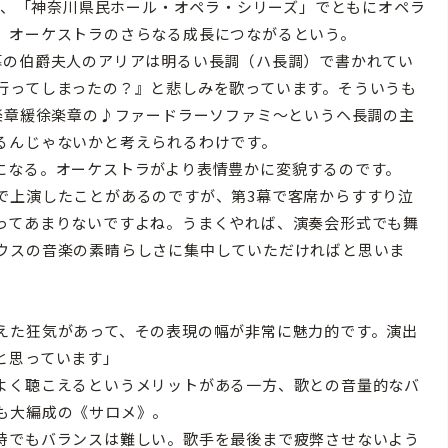
間、「神奈川県民ホール・オペラ・シリーズ」でともにオペラ
、オーケストラのさらなる成長につながるという。
幕の伯爵夫人のアリアは明るい長調（ハ長調）で書かれてい
行ってしまったの？』と悲しみを歌っています。そういうも
楽章緩徐楽章の♪ファードラーソファミ～というヘ長調の主
るんじゃないかと考えられるわけです。
になる。オーケストラがより表情豊かに変貌するのです。
上演したことがあるのですが、第3幕で客席からすすり泣
ってあまりないですよね。うまくやれば、演奏会形式でも舞
ウスの音楽の素晴らしさに集中していただければと思いま
えた狂気があって、その表現の幅が非常に魅力的です。演出
と思っています」
よく聴こえるというメリットがある一方、歌との音量的なバ
も大編成の《サロメ》。
時でもバランスは難しい。歌手を最後まで疲弊させないよう