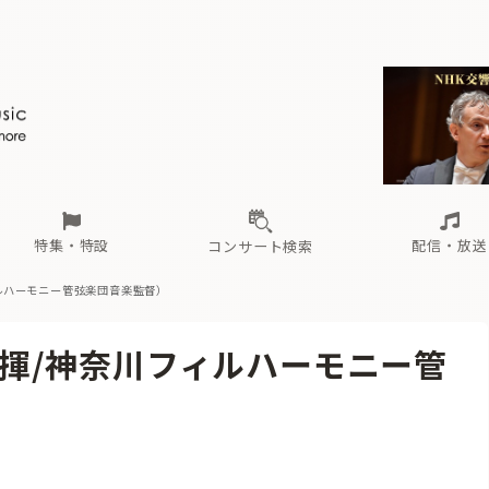
ール
（毎月更新）
東
電子版（無料・月刊）
トピックス
関西
フェスタサマーミューザKAWASAKI 2026
北海道・東北
注目公演
配布場所
インタビュー
中部
定期購読
中国・四国
CD新譜
N響＆東響 《7つ
九州・沖縄
書籍近刊
ロが推す！間違いないオーケストラコンサート
過去の特集
の先と
ブ配信スケジュール
さ
オーケストラの楽屋から
た
な
有料ライブ配信スケジュール
は
ま
や
海の向こうの音楽家
ら
わ
Aからの
載
特集・特設
配信・放送
コンサート検索
フィルハーモニー管弦楽団音楽監督）
ール
（毎月更新）
東
電子版（無料・月刊）
トピックス
関西
フェスタサマーミューザKAWASAKI 2026
北海道・東北
注目公演
配布場所
インタビュー
中部
定期購読
中国・四国
CD新譜
N響＆東響 《7つ
九州・沖縄
書籍近刊
（指揮/神奈川フィルハーモニー管
ロが推す！間違いないオーケストラコンサート
過去の特集
の先と
ブ配信スケジュール
さ
オーケストラの楽屋から
た
な
有料ライブ配信スケジュール
は
ま
や
海の向こうの音楽家
ら
わ
Aからの
載