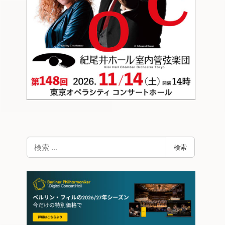
検
検索
索