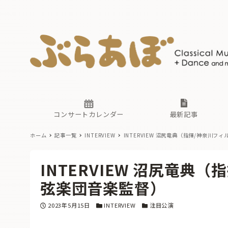
ニュース
ヤマハホ
番組一覧
東京・関
ぶらあぼ
現場のプ
古楽とそ
無料ライ
あ
か
過去の連
コンサートカレンダー
最新記事
ホーム
記事一覧
INTERVIEW
INTERVIEW 沼尻竜典（指揮/神奈川
ニュース
ヤマハホ
番組一覧
東京・関
ぶらあぼ
INTERVIEW 沼尻竜典
現場のプ
古楽とそ
無料ライ
あ
か
弦楽団音楽監督）
過去の連
投稿日
カテゴリー
カテゴリー
2023年5月15日
INTERVIEW
注目公演