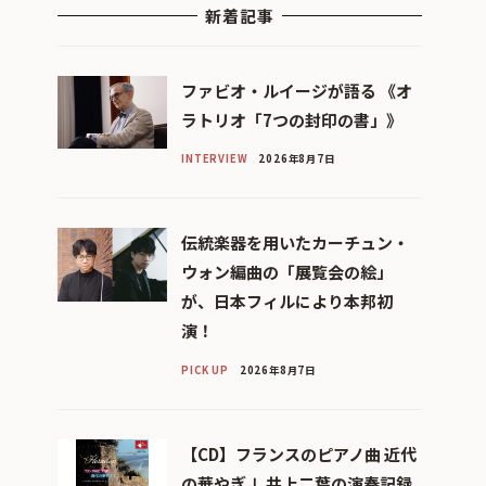
新着記事
ファビオ・ルイージが語る 《オ
ラトリオ「7つの封印の書」》
INTERVIEW
2026年8月7日
伝統楽器を用いたカーチュン・
ウォン編曲の「展覧会の絵」
が、日本フィルにより本邦初
演！
PICK UP
2026年8月7日
【CD】フランスのピアノ曲 近代
の華やぎⅠ 井上二葉の演奏記録