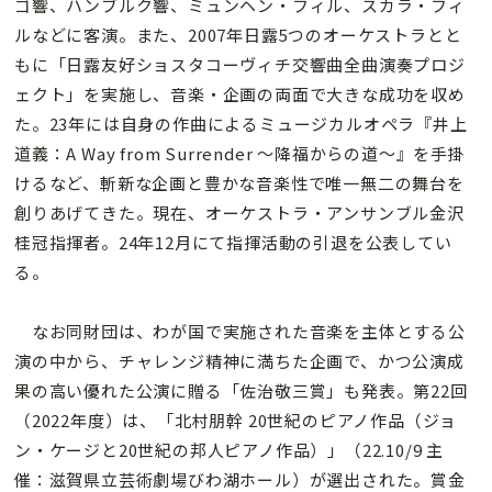
ゴ響、ハンブルク響、ミュンヘン・フィル、スカラ・フィ
ルなどに客演。また、2007年日露5つのオーケストラとと
もに「日露友好ショスタコーヴィチ交響曲全曲演奏プロジ
ェクト」を実施し、音楽・企画の両面で大きな成功を収め
た。23年には自身の作曲によるミュージカルオペラ『井上
道義：A Way from Surrender 〜降福からの道〜』を手掛
けるなど、斬新な企画と豊かな音楽性で唯一無二の舞台を
創りあげてきた。現在、オーケストラ・アンサンブル金沢
桂冠指揮者。24年12月にて指揮活動の引退を公表してい
る。
なお同財団は、わが国で実施された音楽を主体とする公
演の中から、チャレンジ精神に満ちた企画で、かつ公演成
果の高い優れた公演に贈る「佐治敬三賞」も発表。第22回
（2022年度）は、「北村朋幹 20世紀のピアノ作品（ジョ
ン・ケージと20世紀の邦人ピアノ作品）」（22.10/9 主
催：滋賀県立芸術劇場びわ湖ホール）が選出された。賞金