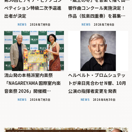
ペティション特級二次予選進
響作曲コンクール実施決定！
出者が決定
作品（弦楽四重奏）を募集…
NEWS
2026年7月9日
NEWS
2026年7月6日
流山発の本格派室内楽祭
ヘルベルト・ブロムシュテッ
「NAGAREYAMA 国際室内楽
トが来日見合わせ N響、10月
音楽祭 2026」開催概…
公演の指揮者変更を発表
NEWS
2026年7月3日
NEWS
2026年6月30日