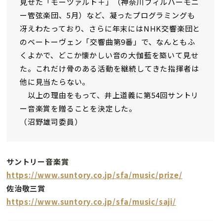
見せた「モーツァルト＋」（神奈川フィルハーモニ
ー管弦楽団、5月）など、凝ったプログラミングも
冴えわたっており、さらに年末にはNHK交響楽団と
のベートーヴェン「交響曲第9番」で、なんともふ
くよかで、どこか懐かしい音の大伽藍を築いて見せ
た。これだけ骨のある活動を継続してきた指揮者は
他に見当たらない。
以上の理由をもって、井上道義に第54回サントリ
ー音楽賞を贈ることを決定した。
（沼野雄司委員）
サントリー音楽賞
https://www.suntory.co.jp/sfa/music/prize/
佐治敬三賞
https://www.suntory.co.jp/sfa/music/saji/