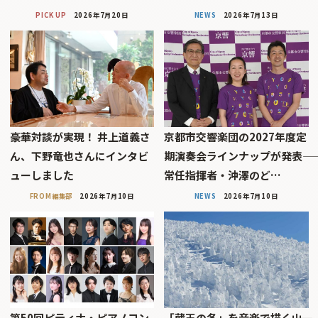
PICK UP
2026年7月20日
NEWS
2026年7月13日
豪華対談が実現！ 井上道義さ
京都市交響楽団の2027年度定
ん、下野竜也さんにインタビ
期演奏会ラインナップが発表――
ューしました
常任指揮者・沖澤のど…
FROM編集部
2026年7月10日
NEWS
2026年7月10日
第50回ピティナ・ピアノコン
「蔵王の冬」を音楽で描く――山