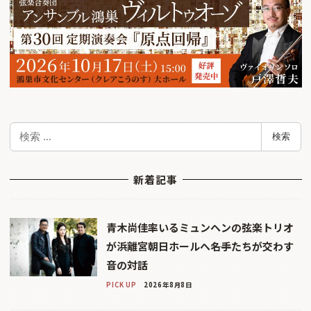
検
検索
索
新着記事
青木尚佳率いるミュンヘンの弦楽トリオ
が浜離宮朝日ホールへ――名手たちが交わす
音の対話
PICK UP
2026年8月8日