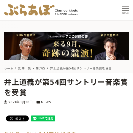
MENU
ホーム
記事一覧
NEWS
井上道義が第54回サントリー音楽賞を受賞
井上道義が第54回サントリー音楽賞
を受賞
投稿日
カテゴリー
2023年3月30日
NEWS