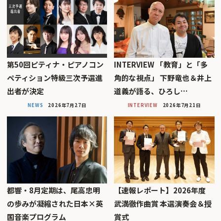
第50回ピティナ・ピアノコン
INTERVIEW 「教育」と「多
ペティション特級三次予選進
角的な視点」 下野竜也＆井上
出者が決定
道義が語る、ひろし…
NEWS
2026年7月27日
INTERVIEW
2026年7月21日
都響・8月定期は、尾高忠明
【速報レポート】2026年度
の歩みが凝縮された日本×英
武満徹作曲賞 本選演奏会＆授
国音楽プログラム
賞式