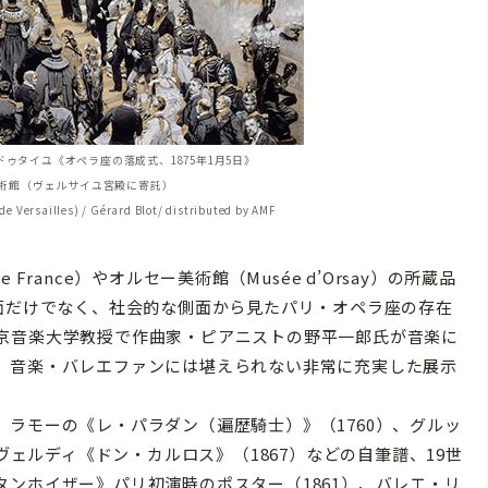
ゥタイユ《オペラ座の落成式、1875年1月5日》
美術館（ヴェルサイユ宮殿に寄託）
 Versailles) / Gérard Blot/ distributed by AMF
 de France）やオルセー美術館（Musée d’Orsay）の所蔵品
側面だけでなく、社会的な側面から見たパリ・オペラ座の存在
京音楽大学教授で作曲家・ピアニストの野平一郎氏が音楽に
、音楽・バレエファンには堪えられない非常に充実した展示
ラモーの《レ・パラダン（遍歴騎士）》（1760）、グルッ
やヴェルディ《ドン・カルロス》（1867）などの自筆譜、19世
ンホイザー》パリ初演時のポスター（1861）、バレエ・リ