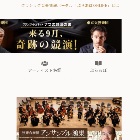
クラシック音楽情報ポータル「ぶらあぼONLINE」とは
の封印の書》
海外公演
FROM編集部
眺望
ぶらあぼブラス！
フォルテピアノ・オデッセイ
アーティスト名鑑
ぶらあぼ
の封印の書》
海外公演
FROM編集部
眺望
ぶらあぼブラス！
フォルテピアノ・オデッセイ