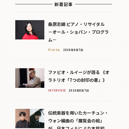
新着記事
桑原志織 ピアノ・リサイタル
－オール・ショパン・プログラ
ム－
Pick Up
2026年8月7日
ファビオ・ルイージが語る 《オ
ラトリオ「7つの封印の書」》
INTERVIEW
2026年8月7日
伝統楽器を用いたカーチュン・
ウォン編曲の「展覧会の絵」
が、日本フィルにより本邦初