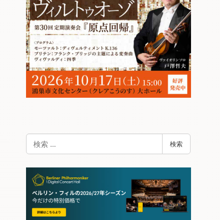
検
検索
索