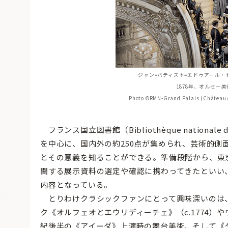
ジャン=バティスト=エドゥアール・ド
1878年、オルセー
Photo ©RMN-Grand Palais (Château de
フランス国立図書館（Bibliothèque nationale
を中心に、国内外の約250点が集められ、芸術的
とその意義を知ることができる。準備段階から、東
関する展示資料の選定や確認に携わってきたといい
内容となっている。
とりわけクラシックファンにとって興味深いのは、
ク
《オルフェオとエウリディーチェ》（c.1774）
紀後半の《アイーダ》上演時の舞台美術、そして《タ