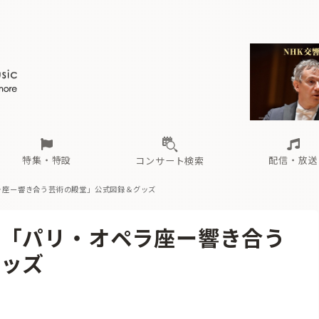
ール
（毎月更新）
東
電子版（無料・月刊）
トピックス
関西
フェスタサマーミューザKAWASAKI 2026
北海道・東北
注目公演
配布場所
インタビュー
中部
定期購読
中国・四国
CD新譜
N響＆東響 《7つ
九州・沖縄
書籍近刊
ロが推す！間違いないオーケストラコンサート
過去の特集
の先と
ブ配信スケジュール
さ
オーケストラの楽屋から
た
な
有料ライブ配信スケジュール
は
ま
や
海の向こうの音楽家
ら
わ
Aからの
載
特集・特設
配信・放送
コンサート検索
ラ座ー響き合う芸術の殿堂」公式図録＆グッズ
ール
（毎月更新）
東
電子版（無料・月刊）
トピックス
関西
フェスタサマーミューザKAWASAKI 2026
北海道・東北
注目公演
配布場所
インタビュー
中部
定期購読
中国・四国
CD新譜
N響＆東響 《7つ
九州・沖縄
書籍近刊
会「パリ・オペラ座ー響き合う
ロが推す！間違いないオーケストラコンサート
過去の特集
の先と
ブ配信スケジュール
さ
オーケストラの楽屋から
た
な
有料ライブ配信スケジュール
は
ま
や
海の向こうの音楽家
ら
わ
Aからの
グッズ
載