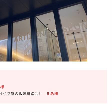
名様
オペラ座の仮装舞踏会》
５名様