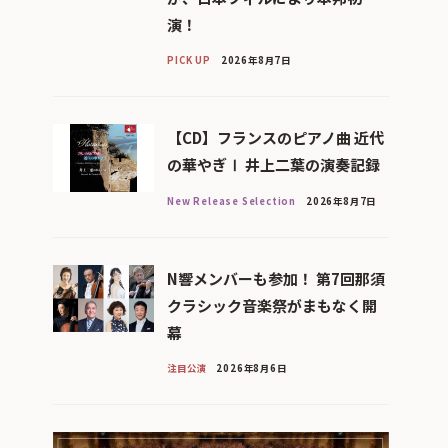
演！
PICK UP
2026年8月7日
【CD】フランスのピアノ曲 近代
の華やぎⅠ 井上二葉の演奏記録
New Release Selection
2026年8月7日
N響メンバーも参加！ 第7回那須
クラシック音楽祭がまもなく開
幕
注目公演
2026年8月6日