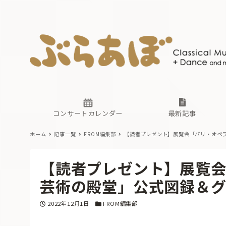
ニュース
ヤマハホ
番組一覧
東京・関
ぶらあぼ
現場のプ
古楽とそ
無料ライ
あ
か
過去の連
コンサートカレンダー
最新記事
ホーム
記事一覧
FROM編集部
【読者プレゼント】展覧会「パリ・オペ
ニュース
ヤマハホ
番組一覧
東京・関
ぶらあぼ
【読者プレゼント】展覧
現場のプ
古楽とそ
無料ライ
あ
か
芸術の殿堂」公式図録＆
過去の連
投稿日
カテゴリー
2022年12月1日
FROM編集部