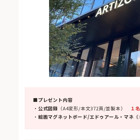
■プレゼント内容
・
公式図録
（A4変形/本文372頁/並製本）
１
・
絵画マグネットボード/エドゥアール・マネ
《